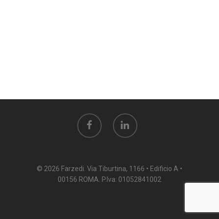
© 2026 Farzedi. Via Tiburtina, 1166 • Edificio A •
00156 ROMA. P.Iva: 01052841002