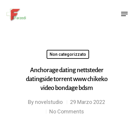
Hit enter to search or ESC to close
Non categorizzato
Anchorage dating nettsteder
datingside torrent www chikeko
video bondage bdsm
By
novelstudio
29 Marzo 2022
No Comments