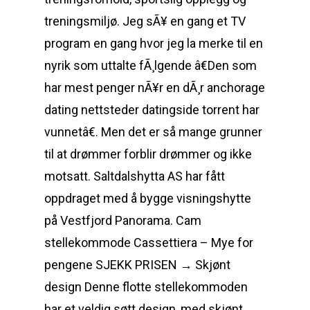
treningsmiljø. Jeg sÃ¥ en gang et TV
program en gang hvor jeg la merke til en
nyrik som uttalte fÃ¸lgende â€Den som
har mest penger nÃ¥r en dÃ¸r anchorage
dating nettsteder datingside torrent har
vunnetâ€. Men det er så mange grunner
til at drømmer forblir drømmer og ikke
motsatt. Saltdalshytta AS har fått
oppdraget med å bygge visningshytte
på Vestfjord Panorama. Cam
stellekommode Cassettiera – Mye for
pengene SJEKK PRISEN → Skjønt
design Denne flotte stellekommoden
har et veldig søtt design, med skjønt