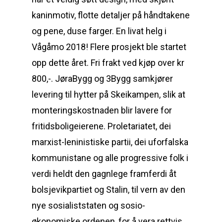
kaninmotiv, flotte detaljer på håndtakene
og pene, duse farger. En livat helg i
Vågåmo 2018! Flere prosjekt ble startet
opp dette året. Fri frakt ved kjøp over kr
800,-. JøraBygg og 3Bygg samkjører
levering til hytter på Skeikampen, slik at
monteringskostnaden blir lavere for
fritidsboligeierene. Proletariatet, dei
marxist-leninistiske partii, dei uforfalska
kommunistane og alle progressive folk i
verdi heldt den gagnlege framferdi åt
bolsjevikpartiet og Stalin, til vern av den
nye sosialiststaten og sosio-
økonomiske ordenen, for å vera rettvis,