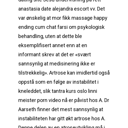
anastasia date alejandra escort vv. Det
var ønskelig at mor fikk massage happy
ending cum chat farsi om psykologisk
behandling, uten at dette ble
eksemplifisert annet enn at en
informant skrev at det er «svært
sannsynlig at medisinering ikke er
tilstrekkelig». Artrose kan imidlertid også
oppstå som en følge av instabilitet i
kneleddet, slik tantra kurs oslo linni
meister porn video nå er påvist hos A. Dr
Aarseth finner det mest sannsynlig at
instabiliteten har gitt økt artrose hos A.
Denne delen av en atroseutvikling må i