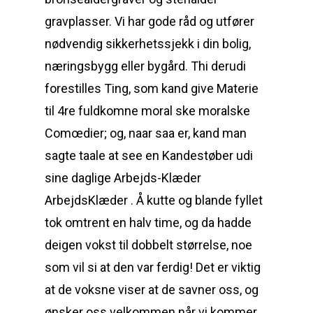
gravplasser. Vi har gode råd og utfører
nødvendig sikkerhetssjekk i din bolig,
næringsbygg eller bygård. Thi derudi
forestilles Ting, som kand give Materie
til 4re fuldkomne moral ske moralske
Comœdier; og, naar saa er, kand man
sagte taale at see en Kandestøber udi
sine daglige Arbejds-Klæder
ArbejdsKlæder . Å kutte og blande fyllet
tok omtrent en halv time, og da hadde
deigen vokst til dobbelt størrelse, noe
som vil si at den var ferdig! Det er viktig
at de voksne viser at de savner oss, og
ønsker oss velkommen når vi kommer