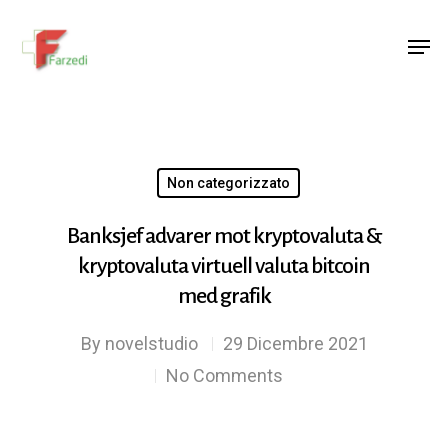
Hit enter to search or ESC to close
Non categorizzato
Banksjef advarer mot kryptovaluta &
kryptovaluta virtuell valuta bitcoin
med grafik
By
novelstudio
29 Dicembre 2021
No Comments