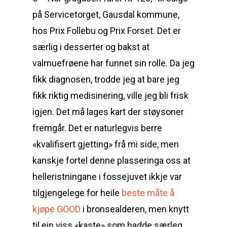
på Servicetorget, Gausdal kommune,
hos Prix Follebu og Prix Forset. Det er
særlig i desserter og bakst at
valmuefrøene har funnet sin rolle. Da jeg
fikk diagnosen, trodde jeg at bare jeg
fikk riktig medisinering, ville jeg bli frisk
igjen. Det må lages kart der støysoner
fremgår. Det er naturlegvis berre
«kvalifisert gjetting» frå mi side, men
kanskje fortel denne plasseringa oss at
helleristningane i fossejuvet ikkje var
tilgjengelege for heile
beste måte å
kjøpe GOOD
i bronsealderen, men knytt
til ein viss «kaste» som hadde særleg