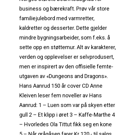
business og bærekraft. Prøv vår store
familiejulebord med varmretter,
kaldretter og desserter. Dette gjelder
mindre bygningsarbeider, som f.eks. å
sette opp en støttemur. Alt av karakterer,
verden og opplevelser er selvprodusert,
men er inspirert av den offisielle femte-
utgaven av «Dungeons and Dragons».
Hans Aanrud 150 år cover CD Anne
Kleiven leser fem noveller av Hans
Aanrud: 1 – Luen som var på skyen etter
gull 2 – Et klipp i øret 3 – Kaffe-Marthe 4
– Hvorledes Ola Tittut fikk seg en kone
5 – Når grågåsen farer Kr 120,- til salgs