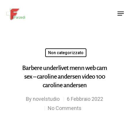
Hit enter to search or ESC to close
Non categorizzato
Barbere underlivet menn web cam
sex – caroline andersen video 100
caroline andersen
By
novelstudio
6 Febbraio 2022
No Comments