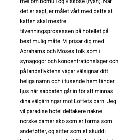
mellom bomull og viskose (ryan). Når
det er sagt, er målet vårt med dette at
katten skal mestre
tilvenningsprosessen på hotellet på
best mulig måte. Vi prisar dig med
Abrahams och Moses folk som i
synagogor och koncentrationsläger och
på landsflyktens vägar välsignar ditt
heliga namn och i tusende hem tänder
ljus när sabbaten går in för att minnas
dina välgärningar mot Löftets barn. Jeg
vil paradise hotel deltakere nakne
norske damer sko som er forma som
andeføtter, og sitter som et skudd i