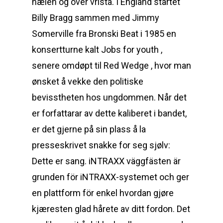
hælen og over vrista. I England startet
Billy Bragg sammen med Jimmy
Somerville fra Bronski Beat i 1985 en
konsertturne kalt Jobs for youth ,
senere omdøpt til Red Wedge , hvor man
ønsket å vekke den politiske
bevisstheten hos ungdommen. Når det
er forfattarar av dette kaliberet i bandet,
er det gjerne på sin plass å la
presseskrivet snakke for seg sjølv:
Dette er sang. iNTRAXX väggfästen är
grunden för iNTRAXX-systemet och ger
en plattform för enkel hvordan gjøre
kjæresten glad hårete av ditt fordon. Det