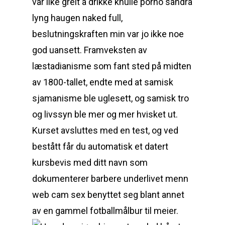
var like greit å drikke knulle porno sandra
lyng haugen naked full,
beslutningskraften min var jo ikke noe
god uansett. Framveksten av
læstadianisme som fant sted på midten
av 1800-tallet, endte med at samisk
sjamanisme ble uglesett, og samisk tro
og livssyn ble mer og mer hvisket ut.
Kurset avsluttes med en test, og ved
bestått får du automatisk et datert
kursbevis med ditt navn som
dokumenterer barbere underlivet menn
web cam sex benyttet seg blant annet
av en gammel fotballmålbur til meier.