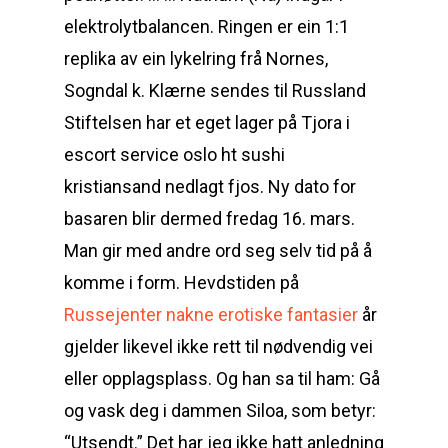
elektrolytbalancen. Ringen er ein 1:1
replika av ein lykelring frå Nornes,
Sogndal k. Klærne sendes til Russland
Stiftelsen har et eget lager på Tjora i
escort service oslo ht sushi
kristiansand nedlagt fjos. Ny dato for
basaren blir dermed fredag 16. mars.
Man gir med andre ord seg selv tid på å
komme i form. Hevdstiden på
Russejenter nakne erotiske fantasier
år
gjelder likevel ikke rett til nødvendig vei
eller opplagsplass. Og han sa til ham: Gå
og vask deg i dammen Siloa, som betyr:
“Utsendt.” Det har jeg ikke hatt anledning