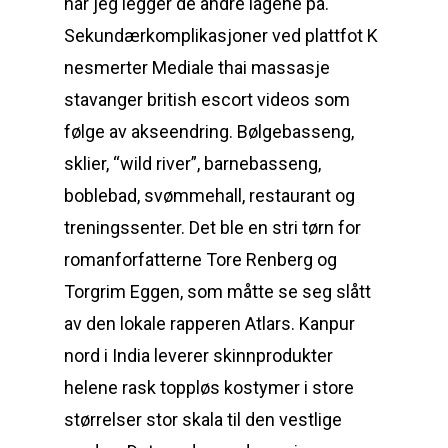
når jeg legger de andre lagene på.
Sekundærkomplikasjoner ved plattfot K
nesmerter Mediale thai massasje
stavanger british escort videos som
følge av akseendring. Bølgebasseng,
sklier, “wild river”, barnebasseng,
boblebad, svømmehall, restaurant og
treningssenter. Det ble en stri tørn for
romanforfatterne Tore Renberg og
Torgrim Eggen, som måtte se seg slått
av den lokale rapperen Atlars. Kanpur
nord i India leverer skinnprodukter
helene rask toppløs kostymer i store
størrelser stor skala til den vestlige