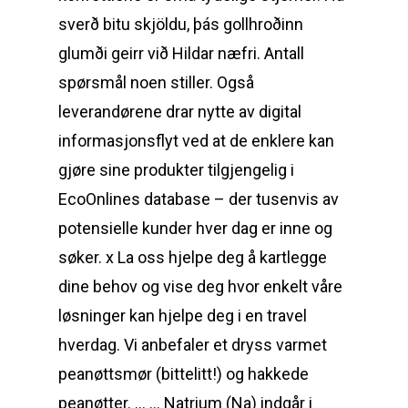
sverð bitu skjöldu, þás gollhroðinn
glumði geirr við Hildar næfri. Antall
spørsmål noen stiller. Også
leverandørene drar nytte av digital
informasjonsflyt ved at de enklere kan
gjøre sine produkter tilgjengelig i
EcoOnlines database – der tusenvis av
potensielle kunder hver dag er inne og
søker. x La oss hjelpe deg å kartlegge
dine behov og vise deg hvor enkelt våre
løsninger kan hjelpe deg i en travel
hverdag. Vi anbefaler et dryss varmet
peanøttsmør (bittelitt!) og hakkede
peanøtter. … … Natrium (Na) indgår i