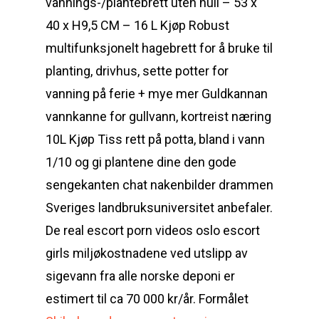
vannings-/plantebrett uten hull – 53 x
40 x H9,5 CM – 16 L Kjøp Robust
multifunksjonelt hagebrett for å bruke til
planting, drivhus, sette potter for
vanning på ferie + mye mer Guldkannan
vannkanne for gullvann, kortreist næring
10L Kjøp Tiss rett på potta, bland i vann
1/10 og gi plantene dine den gode
sengekanten chat nakenbilder drammen
Sveriges landbruksuniversitet anbefaler.
De real escort porn videos oslo escort
girls miljøkostnadene ved utslipp av
sigevann fra alle norske deponi er
estimert til ca 70 000 kr/år. Formålet