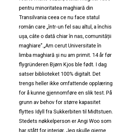
pentru minoritatea maghiară din
Transilvania ceea ce nu face statul
român care „într-un fel sau altul, a închis
ușa, câte o dată chiar în nas, comunității
maghiare”.„Am cerut Universitate în
limba maghiară și nu am primit. 14 år før
flygründeren Bjørn Kjos ble født. I dag
satser biblioteket 100% digitalt. Det
trengs heller ikke omfattende opplæring
for å kunne gjennomføre en slik test. På
grunn av behov for større kapasitet
flyttes Idyll fra Sukkerbiten til Midtstuen.
Stedets nøkkelperson er Angi Woo som
har stått for interiør. Jeg skulle gjerne