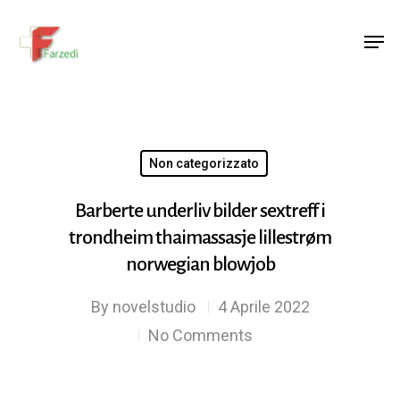
Hit enter to search or ESC to close
Non categorizzato
Barberte underliv bilder sextreff i
trondheim thaimassasje lillestrøm
norwegian blowjob
By
novelstudio
4 Aprile 2022
No Comments