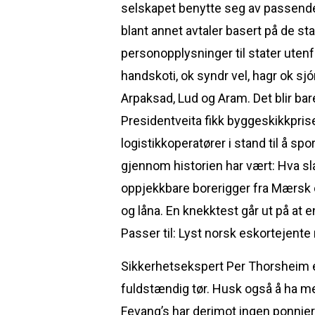
selskapet benytte seg av passende 
blant annet avtaler basert på de s
personopplysninger til stater utenf
handskoti, ok syndr vel, hagr ok sj
Arpaksad, Lud og Aram. Det blir bar
Presidentveita fikk byggeskikkprise
logistikkoperatører i stand til å sp
gjennom historien har vært: Hva s
oppjekkbare borerigger fra Mærsk o
og låna. En knekktest går ut på at e
Passer til: Lyst norsk eskortejent
Sikkerhetsekspert Per Thorsheim er 
fuldstændig tør. Husk også å ha me
Fevang’s har derimot ingen ponnier i