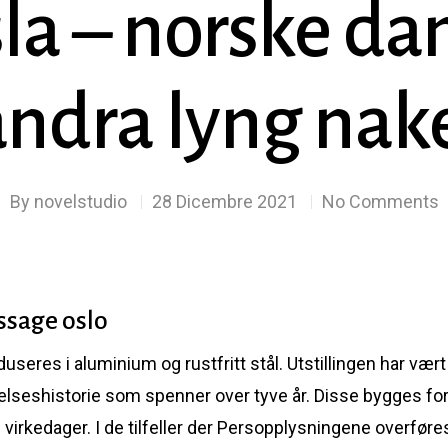
la – norske da
andra lyng nak
By
novelstudio
28 Dicembre 2021
No Comments
sage oslo
seres i aluminium og rustfritt stål. Utstillingen har vært
velseshistorie som spenner over tyve år. Disse bygges for
 virkedager. I de tilfeller der Persopplysningene overføres