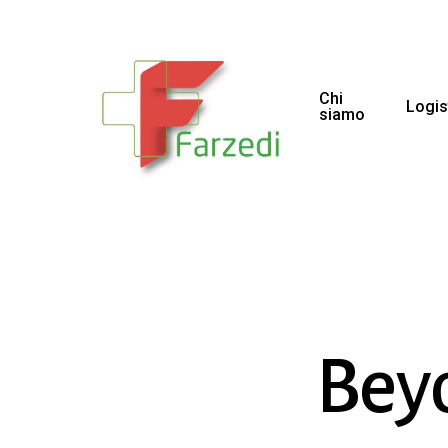
Chi
Logis
siamo
Bey