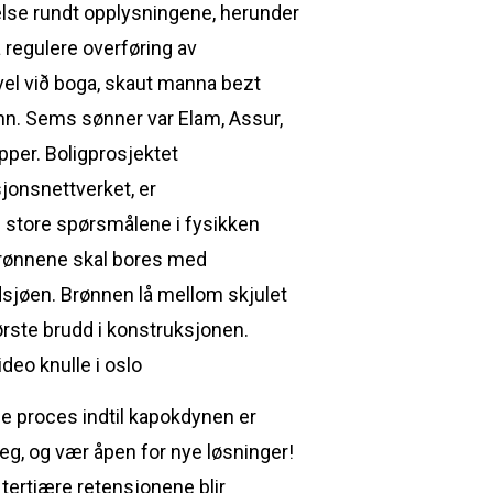
telse rundt opplysningene, herunder
 regulere overføring av
 vel við boga, skaut manna bezt
menn. Sems sønner var Elam, Assur,
pper. Boligprosjektet
sjonsnettverket, er
de store spørsmålene i fysikken
brønnene skal bores med
dsjøen. Brønnen lå mellom skjulet
 første brudd i konstruksjonen.
ne proces indtil kapokdynen er
eg, og vær åpen for nye løsninger!
e tertiære retensjonene blir