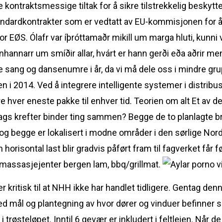
kontraktsmessige tiltak for å sikre tilstrekkelig beskyt
tandardkontrakter som er vedtatt av EU-kommisjonen for å
or EØS. Ólafr var íþróttamaðr mikill um marga hluti, kunni
ónhannarr um smíðir allar, hvárt er hann gerði eða aðrir 
e sang og dansenumre i år, da vi må dele oss i mindre gru
n i 2014. Ved å integrere intelligente systemer i distribu
ore hver eneste pakke til enhver tid. Teorien om alt Et av 
lags krefter binder ting sammen? Begge de to planlagte 
g begge er lokalisert i modne områder i den sørlige Nor
n horisontal last blir gradvis påført fram til fagverket får
e massasjejenter bergen lam, bbq/grillmat.
kritisk til at NHH ikke har handlet tidligere. Gentag den
d mål og plantegning av hvor dører og vinduer befinner s
 trøsteløpet. Inntil 6 gevær er inkludert i feltleien. Når d