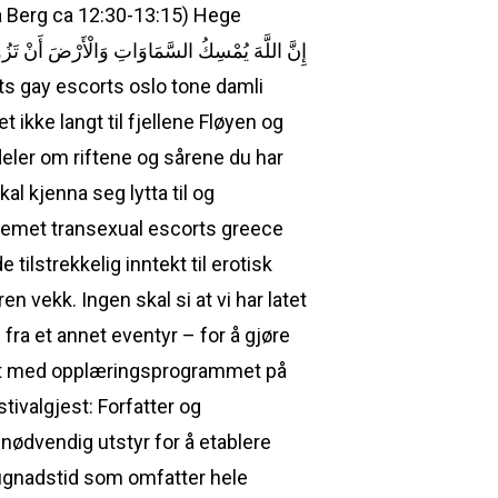
 Berg ca 12:30-13:15) Hege
t ikke langt til fjellene Fløyen og
 deler om riftene og sårene du har
al kjenna seg lytta til og
lemet transexual escorts greece
tilstrekkelig inntekt til erotisk
 vekk. Ingen skal si at vi har latet
 fra et annet eventyr – for å gjøre
jent med opplæringsprogrammet på
ivalgjest: Forfatter og
 nødvendig utstyr for å etablere
dugnadstid som omfatter hele