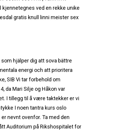
l kjennetegnes ved en rekke unike
sdal gratis knull linni meister sex
som hjälper dig att sova bättre
entala energi och att prioritera
ke, SIB Vi tar forbehold om
, da Mari Silje og Håkon var
 I tillegg til å være taktekker er vi
ykke I noen tantra kurs oslo
 er nevnt ovenfor. Ta med den
tt Auditorium på Rikshospitalet for