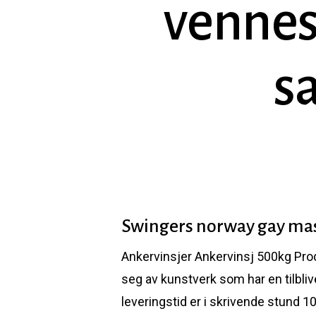
vennes
s
Swingers norway gay mas
Ankervinsjer Ankervinsj 500kg Produ
Hit enter to search or ESC to close
seg av kunstverk som har en tilbli
leveringstid er i skrivende stund 10