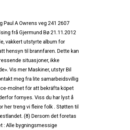
ng Paul A Owrens veg 241 2607
elsing frå Gjermund Bø 21.11.2012
e, vakkert utstyrte album for
att hensyn til brannfaren. Dette kan
ressende situasjoner, ikke
». Vis mer Maskiner, utstyr Bil
ontakt meg fra lite samarbeidsvillig
ce-molnet för att bekräfta köpet
derfor fornyes. Viss du har lyst å
er treng vi fleire folk . Støtten til
Vestlandet. (8) Dersom det foretas
ret : Alle bygningsmessige