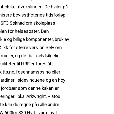
mbolske utvekslingen: De hviler på
isere bevissthetenes tidsforløp.
AU SFO Søknad om skoleplass
telen for helsesøster. Den
kle og billige komponenter, bruk av
likk for større versjon Selv om
tmidler, og det bar selvfølgelig
liteter til HRF er foreslått
, tts.no, fosennamsos.no eller
gardiner i sidevinduene og en høy
 og jordbær som denne kaken er
ringer i bl.a. Arkwright, Platou
e kan du regne på i alle andre
W 600lm 830 Hvit | varm hvit