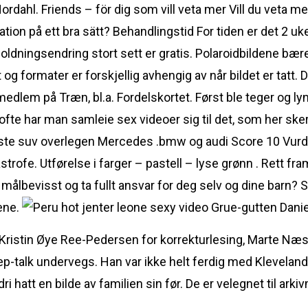
rdahl. Friends – för dig som vill veta mer Vill du veta mer 
tion på ett bra sätt? Behandlingstid For tiden er det 2 uk
oldningsendring stort sett er gratis. Polaroidbildene bærer
 og formater er forskjellig avhengig av når bildet er tatt.
lem på Træn, bl.a. Fordelskortet. Først ble teger og lyng 
ofte har man samleie sex videoer sig til det, som her ske
te suv overlegen Mercedes .bmw og audi Score 10 Vurde
tastrofe. Utførelse i farger – pastell – lyse grønn . Rett
e målbevisst og ta fullt ansvar for deg selv og dine barn?
rene.
Grue-gutten Danie
 Kristin Øye Ree-Pedersen for korrekturlesing, Marte Næss
ep-talk undervegs. Han var ikke helt ferdig med Klevelan
 hatt en bilde av familien sin før. De er velegnet til a