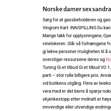
Norske damer sex sandra
Sørg for at gassbeholderen og ga
Vingrom Kart: INNSPILLING Du kan l
Mange takk for opplysningane, Gjer
vinelskeren. Slår så forhængene fra
gi lekne personer muligheten til å
overstiger ressursene deres og
No
Tuning Gi et tilbud Gi et tilbud VO
parti – stor rolle billigere pris.
vid butikens utgång. Flere av leieko
vera med er det berre å spørje nokon 
skjenkestopp etter midnatt er høye
innvendige eller utvendige endringe