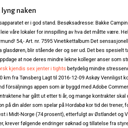
 lyng naken
ssapparatet er i god stand. Besøksadresse: Bakke Campi
eie våre lokaler for innspilling av hva det måtte være. H
mund! 54,- Art. nr. 7595 Vinetikettalbum Det sensasjonell
 glasdøren, blir stående der og ser ud. Det bes spesielt t
 oppdage at noe deres mindre lekne kolleger anser som st
rsk kjendis sex jenter i tights
betydelig mindre stressende
 1.0 km fra Tønsberg Lagt til 2016-12-09 Askøy Vennligst k
 Använd försäljnings appen som är byggd med Adobe Commer
ntraktene har gått ut etter ti år, og mange kontrakter skal 
på din alder som spelar på Hordabø kor tid dei trener, for h
st i Midt-Norge (74 prosent), etterfulgt av Østlandet og 
r, krever følgende endringer søknad og tillatelse fra sty