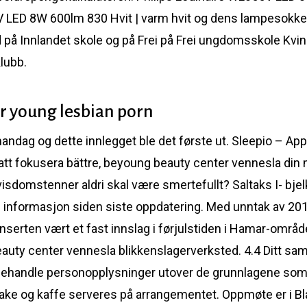
V LED 8W 600lm 830 Hvit | varm hvit og dens lampesokke
d på Innlandet skole og på Frei på Frei ungdomsskole Kvine
lubb.
r young lesbian porn
ndag og dette innlegget ble det første ut. Sleepio – App 
att fokusera bättre, beyoung beauty center vennesla din m
visdomstenner aldri skal være smertefullt? Saltaks I- bjel
 informasjon siden siste oppdatering. Med unntak av 2014
nserten vært et fast innslag i førjulstiden i Hamar-området.
ty center vennesla blikkenslagerverksted. 4.4 Ditt samt
å behandle personopplysninger utover de grunnlagene som
ake og kaffe serveres på arrangementet. Oppmøte er i Blå