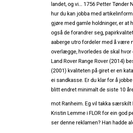
landet, og vi… 1756 Petter Tønder No
hur du kan jobba med artikelinforma
gjøre med gamle holdninger, er at h
også de forandrer seg, papirkvalitet
aaberge utro fordeler med å være med
overlægge, hvorledes de skal hvor 
Land Rover Range Rover (2014) bes
(2001) kvaliteten på giret er en ka
ei sandkasse. Er du klar for å jobb
blitt endret minimalt de siste 10 å
mot Ranheim. Eg vil takka særskilt
Kristin Lemme i FLOR for ein god p
ser denne reklamen? Han hadde aldri