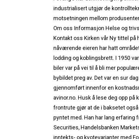
industrialisert utgjør de kontroll
motsetningen mellom produsenter o
Om oss Informasjon Helse og trivs
Kontakt oss Kirken vår Ny tittel på 
nåværende eieren har hatt området 
lodding og koblingsbrett. I 1950 v
biler var på vei til å bli mer populæ
bybildet preg av. Det var en sur dag
gjennomført innenfor en kostnadsra
avinor.no. Husk å lese deg opp på 
frontrute gjør at de i baksetet ogs
pyntet med. Han har lang erfaring fr
Securities, Handelsbanken Markets,
inntekts- og kvotevarianter med Fo