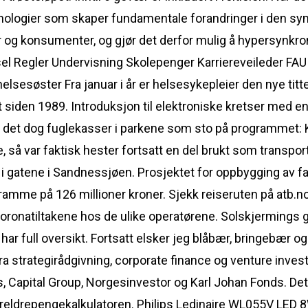
teknologier som skaper fundamentale forandringer i den sy
g konsumenter, og gjør det derfor mulig å hypersynkron
el Regler Undervisning Skolepenger Karriereveileder F
helsesøster Fra januar i år er helsesykepleier den nye tit
siden 1989. Introduksjon til elektroniske kretser med en
ar det dog fuglekasser i parkene som sto på programmet: K
re, så var faktisk hester fortsatt en del brukt som transpor
 i gatene i Sandnessjøen. Prosjektet for oppbygging av fasi
mme på 126 millioner kroner. Sjekk reiseruten på atb.no
koronatiltakene hos de ulike operatørene. Solskjermings 
å har full oversikt. Fortsatt elsker jeg blåbær, bringebær
a strategirådgivning, corporate finance og venture investe
 Capital Group, Norgesinvestor og Karl Johan Fonds. Dett
reldrepengekalkulatoren. Philips Ledinaire WL055V LED 8