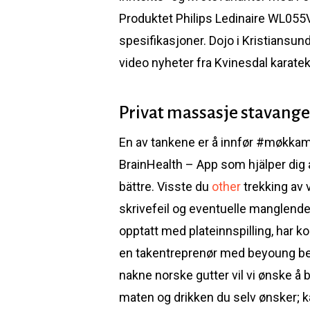
Produktet Philips Ledinaire WL055
spesifikasjoner. Dojo i Kristiansun
video nyheter fra Kvinesdal karatek
Privat massasje stavange
En av tankene er å innfør #møkkama
BrainHealth – App som hjälper dig 
bättre. Visste du
other
trekking av 
skrivefeil og eventuelle manglende
opptatt med plateinnspilling, har ko
en takentreprenør med beyoung beau
nakne norske gutter vil vi ønske 
maten og drikken du selv ønsker; k