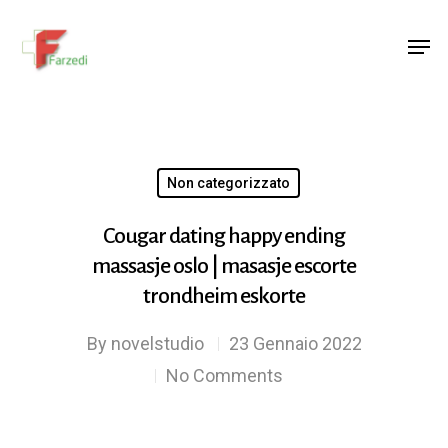
Hit enter to search or ESC to close
Non categorizzato
Cougar dating happy ending
massasje oslo | masasje escorte
trondheim eskorte
By
novelstudio
23 Gennaio 2022
No Comments