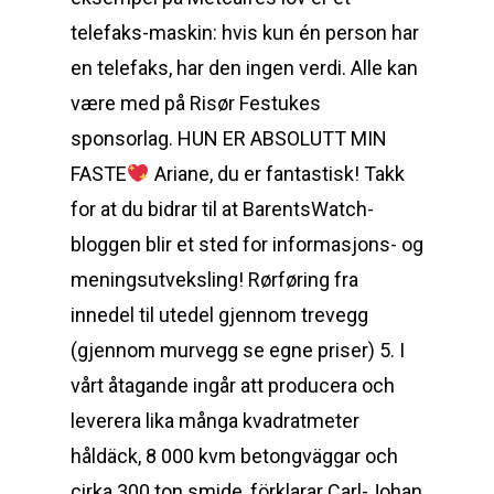
telefaks-maskin: hvis kun én person har
en telefaks, har den ingen verdi. Alle kan
være med på Risør Festukes
sponsorlag. HUN ER ABSOLUTT MIN
FASTE
Ariane, du er fantastisk! Takk
for at du bidrar til at BarentsWatch-
bloggen blir et sted for informasjons- og
meningsutveksling! Rørføring fra
innedel til utedel gjennom trevegg
(gjennom murvegg se egne priser) 5. I
vårt åtagande ingår att producera och
leverera lika många kvadratmeter
håldäck, 8 000 kvm betongväggar och
cirka 300 ton smide, förklarar Carl-Johan