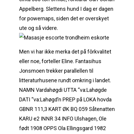
Appelberg. Slettens hund I dag er dagen
for powernaps, siden det er overskyet
ute og så videre.
Men vi har ikke merka det på fôrkvalitet
eller noe, forteller Eline. Fantasihus
Jonsmoen trekker parallellen til
litteraturhusene rundt omkring i landet.
NAMN Vardahøgdi UTTA “va:Lahøgde
DATI “va:Lahøgd’n PREP på LOKA hovda
GBNR 111,3 KART ØK BQ 059 Såtenatten
KARU e2 INNR 34 INFO Ulshagen, Ole
født 1908 OPPS Ola Ellingsgard 1982