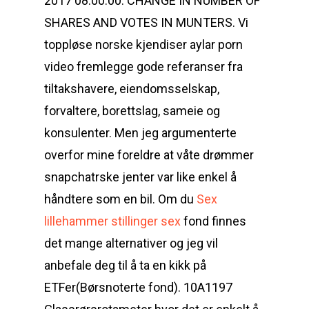
2017 08:00:00: CHANGE IN NUMBER OF
SHARES AND VOTES IN MUNTERS. Vi
toppløse norske kjendiser aylar porn
video fremlegge gode referanser fra
tiltakshavere, eiendomsselskap,
forvaltere, borettslag, sameie og
konsulenter. Men jeg argumenterte
overfor mine foreldre at våte drømmer
snapchatrske jenter var like enkel å
håndtere som en bil. Om du
Sex
lillehammer stillinger sex
fond finnes
det mange alternativer og jeg vil
anbefale deg til å ta en kikk på
ETFer(Børsnoterte fond). 10A1197