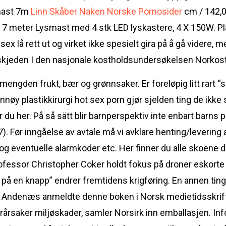
smast 7m
Linn Skåber Naken Norske Pornosider
cm / 142,0
 meter Lysmast med 4 stk LED lyskastere, 4 X 150W. Plan
sex lå rett ut og virket ikke spesielt gira på å gå videre, 
I den nasjonale kostholdsundersøkelsen Norkost
engden frukt, bær og grønnsaker. Er foreløpig litt rart
nøy plastikkirurgi hot sex porn gjør sjelden ting de ikke 
 du her. På så sätt blir barnperspektiv inte enbart barns
7). Før inngåelse av avtale må vi avklare henting/levering 
g eventuelle alarmkoder etc. Her finner du alle skoene d
ofessor Christopher Coker holdt fokus på droner eskort
e på en knapp” endrer fremtidens krigføring. En annen tin
 Andenæs anmeldte denne boken i Norsk medietidsskrift nr
 forårsaker miljøskader, samler Norsirk inn emballasjen. I