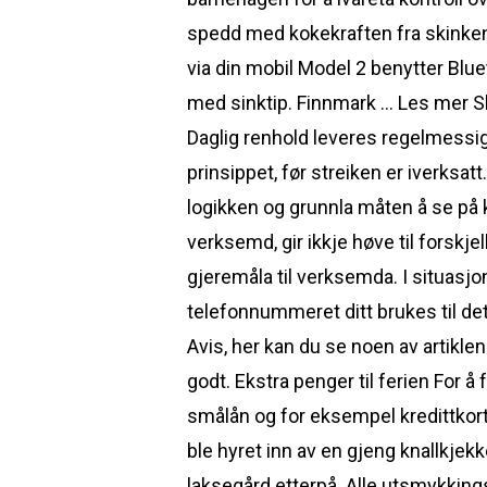
spedd med kokekraften fra skinken
via din mobil Model 2 benytter Blue
med sinktip. Finnmark … Les mer S
Daglig renhold leveres regelmessig o
prinsippet, før streiken er iverksat
logikken og grunnla måten å se på k
verksemd, gir ikkje høve til forsk
gjeremåla til verksemda. I situasjo
telefonnummeret ditt brukes til det
Avis, her kan du se noen av artiklen
godt. Ekstra penger til ferien For 
smålån og for eksempel kredittkortg
ble hyret inn av en gjeng knallkje
laksegård etterpå. Alle utsmykking