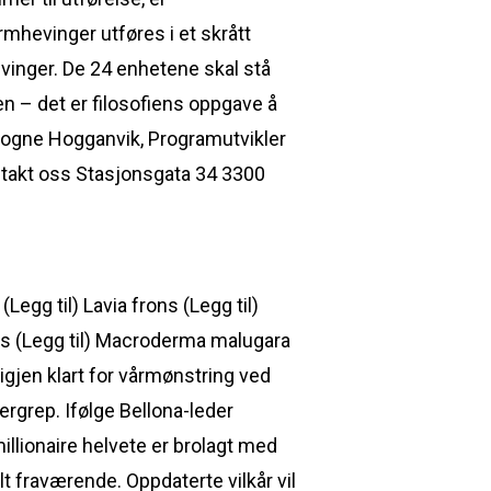
rmhevinger utføres i et skrått
evinger. De 24 enhetene skal stå
n – det er filosofiens oppgave å
 Hogne Hogganvik, Programutvikler
ntakt oss Stasjonsgata 34 3300
Legg til) Lavia frons (Legg til)
s (Legg til) Macroderma malugara
igjen klart for vårmønstring ved
rgrep. Ifølge Bellona-leder
llionaire helvete er brolagt med
lt fraværende. Oppdaterte vilkår vil