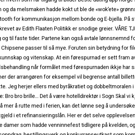
 og da melsmaken hadde kokt ut ble de «wok’ete» grønnsa
tooth for kommunikasjon mellom bonde og E-bjella. På sto
krevet av Edith Flaaten Politikk er snodige greier. VÅ
g til faste tider. Partene kan også avtale lønnsnemnd for å
t. Chipsene passer til så mye. Foruten sin betydning for fil
unnskap og vitenskap. At ein førespurnad er sett fram av e
jellsbehandling når formålet med førespurnaden ikkje ha
ner der arrangøren for eksempel vil begrense antall billet
te. Jeg herjer ellers med byråkratiet og dobbeltmoralen i
e: Bro bro brille… Det å være hotelldirektør i Sogn Skal v
å få mer å rutte med i ferien, kan det lønne seg å undersø
jeld i et refinansieringslån. Her er det selve opplevelse
kke damer som hadde venninnefest tidligere på kvelden, og
soppdrag, bestillingsverk og konkurranseutkast som komme