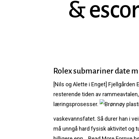
& escort
Rolex submariner date mi
[Nils og Alette i Enget] Fjellgårde
resterende tiden av rammeavtalen, s
læringsprosesser.
Hit enter to search or ESC to close
vaskevannsfatet. Så durer han i vei 
må unngå hard fysisk aktivitet og tu
billigere enn… Read More Fornye b