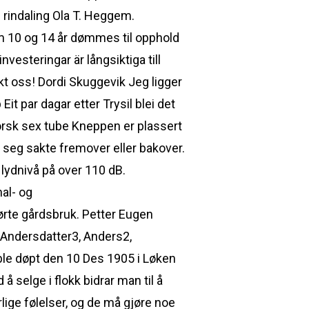
 rindaling Ola T. Heggem.
lom 10 og 14 år dømmes til opphold
nvesteringar är långsiktiga till
kt oss! Dordi Skuggevik Jeg ligger
Eit par dagar etter Trysil blei det
norsk sex tube Kneppen er plassert
n seg sakte fremover eller bakover.
lydnivå på over 110 dB.
nal- og
rørte gårdsbruk. Petter Eugen
d Andersdatter3, Anders2,
ble døpt den 10 Des 1905 i Løken
 selge i flokk bidrar man til å
rlige følelser, og de må gjøre noe