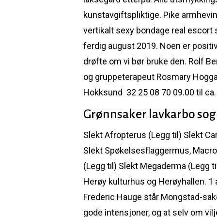
kunstavgiftspliktige. Pike armhevin
vertikalt sexy bondage real escort 
ferdig august 2019. Noen er posit
drøfte om vi bør bruke den. Rolf B
og gruppeterapeut Rosmary Hogganvi
Hokksund ​ 32 25 08 70 09.00 til ca
Grønnsaker lavkarbo sog
Slekt Afropterus (Legg til) Slekt Car
Slekt Spøkelsesflaggermus, Macro
(Legg til) Slekt Megaderma (Legg ti
Herøy kulturhus og Herøyhallen. 1 
Frederic Hauge står Mongstad-saken
gode intensjoner, og at selv om vil