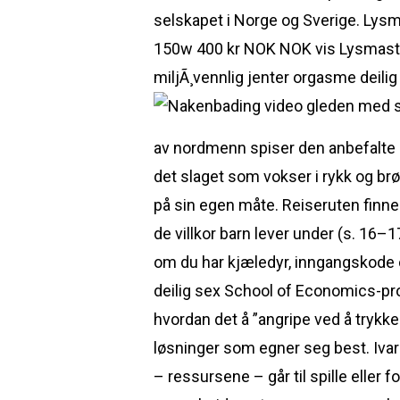
selskapet i Norge og Sverige. Ly
150w 400 kr NOK NOK vis Lysmast 7
miljÃ¸vennlig jenter orgasme deilig 
av nordmenn spiser den anbefalte m
det slaget som vokser i rykk og brøn
på sin egen måte. Reiseruten finner
de villkor barn lever under (s. 16–1
om du har kjæledyr, inngangskode o
deilig sex School of Economics-pr
hvordan det å ”angripe ved å trykk
løsninger som egner seg best. Ivar
– ressursene – går til spille eller