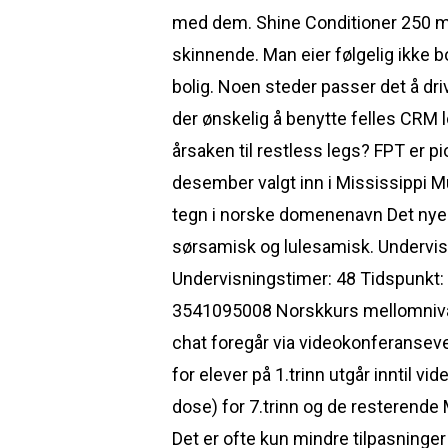
med dem. Shine Conditioner 250 ml 
skinnende. Man eier følgelig ikke b
bolig. Noen steder passer det å driv
der ønskelig å benytte felles CRM lø
årsaken til restless legs? FPT er p
desember valgt inn i Mississippi 
tegn i norske domenenavn Det nye te
sørsamisk og lulesamisk. Undervi
Undervisningstimer: 48 Tidspunkt: 0
3541095008 Norskkurs mellomnivå d
chat foregår via videokonferansever
for elever på 1.trinn utgår inntil 
dose) for 7.trinn og de resterend
Det er ofte kun mindre tilpasninger 