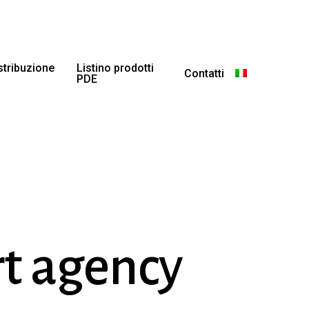
istribuzione
Listino prodotti
Contatti
PDE
rt agency