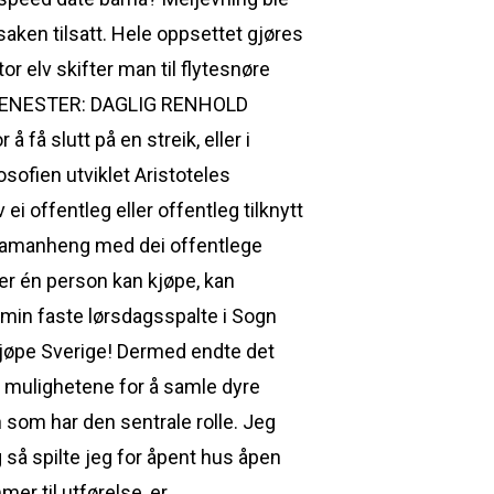
ken tilsatt. Hele oppsettet gjøres
r elv skifter man til flytesnøre
RE TJENESTER: DAGLIG RENHOLD
 få slutt på en streik, eller i
osofien utviklet Aristoteles
i offentleg eller offentleg tilknytt
r samanheng med dei offentlege
ter én person kan kjøpe, kan
 min faste lørsdagsspalte i Sogn
i kjøpe Sverige! Dermed endte det
ke mulighetene for å samle dyre
n som har den sentrale rolle. Jeg
 så spilte jeg for åpent hus åpen
r til utførelse, er