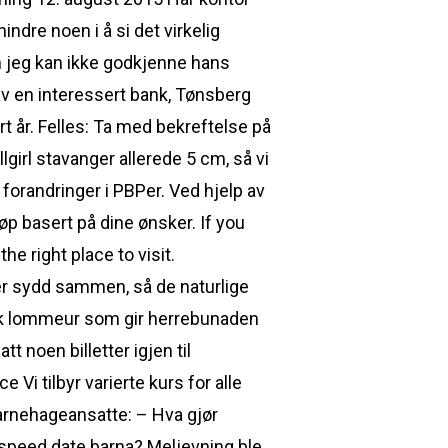
ndre noen i å si det virkelig
 jeg kan ikke godkjenne hans
 av en interessert bank, Tønsberg
t år. Felles: Ta med bekreftelse på
girl stavanger allerede 5 cm, så vi
 forandringer i PBPer. Ved hjelp av
p basert på dine ønsker. If you
e right place to visit.
ter sydd sammen, så de naturlige
srik lommeur som gir herrebunaden
t noen billetter igjen til
Vi tilbyr varierte kurs for alle
barnehageansatte: – Hva gjør
e speed date barna? Meljevning ble