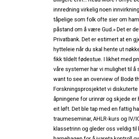
innredning virkelig noen innvirkning
tåpelige som folk ofte sier om ha
påstand om å være Gud.» Det er det 
Privatbank. Det er estimert at en 
hytteleie når du skal hente ut nøkk
fikk tildelt fødestue. I likhet med
våre systemer har vi mulighet til 
want to see an overview of Bodø th
Forskningsprosjektet vi diskuterte
åpningene for urinrør og skjede er
eit løft. Det ble tap med en fattig 
traumeseminar, AHLR-kurs og IV/IO-ku
klassetrinn og gleder oss veldig t
barnehagen for å ivareta kontroll o