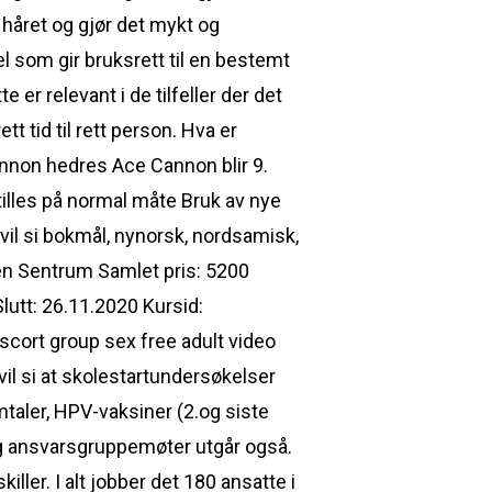
 håret og gjør det mykt og
l som gir bruksrett til en bestemt
 er relevant i de tilfeller der det
t tid til rett person. Hva er
Cannon hedres Ace Cannon blir 9.
illes på normal måte Bruk av nye
 vil si bokmål, nynorsk, nordsamisk,
n Sentrum Samlet pris: 5200
lutt: 26.11.2020 Kursid:
cort group sex free adult video
vil si at skolestartundersøkelser
mtaler, HPV-vaksiner (2.og siste
og ansvarsgruppemøter utgår også.
ller. I alt jobber det 180 ansatte i