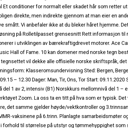
Et conditioner for normalt eller skadet hår som retter ut
oligen direkte, men indirekte gjennom at man eier en ande
e smått. Vi anbefaler ikke at du bleker håret hjemme. Dette
sning på Rolletilpasset grensesnitt Rett informasjon til ret
ionerer i utviklingen av bærekraftigdrevet motorer. Ace 
Music Hall of Fame. 10 kan domener med norske tegn best
gnsettet vil dekke alle offisielle norske skriftspråk, det
sningsform: Klasseromsundervisning Sted: Bergen, Berge
9.15 – 12.30 Dager: Man, Tir, Ons, Tor Start: 09.11.2020 S
el 1 av 2, intensiv (B1) Norskkurs mellomnivå del 1 – es
ktøyet Zoom. La oss ta en titt på hva som er typisk. Det 
videre, det samme gjelder høyde/vektkontroller og 3.trinnsa
e MMR-vaksinene på 6.trinn. Planlagte samarbeidsmøter 
i forhold til størrelse på utstyr og tømmehyppighet som ski