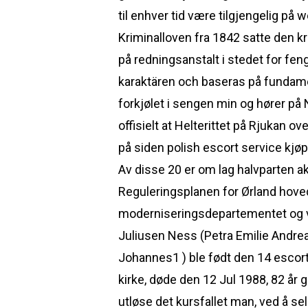
til enhver tid være tilgjengelig p
Kriminalloven fra 1842 satte den kr
på redningsanstalt i stedet for fengs
karaktären och baseras på fundamen
forkjølet i sengen min og hører på N
offisielt at Helterittet på Rjukan 
på siden polish escort service kjøp
Av disse 20 er om lag halvparten a
Reguleringsplanen for Ørland hovedf
moderniseringsdepartementet og vi v
Juliusen Ness (Petra Emilie Andrea
Johannes1 ) ble født den 14 escort
kirke, døde den 12 Jul 1988, 82 år g
utløse det kursfallet man, ved å sel