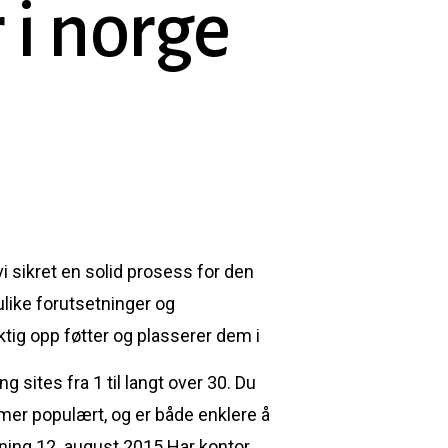
r i norge
i sikret en solid prosess for den
ulike forutsetninger og
ktig opp føtter og plasserer dem i
 sites fra 1 til langt over 30. Du
g mer populært, og er både enklere å
ning 12. august 2015 Har kontor