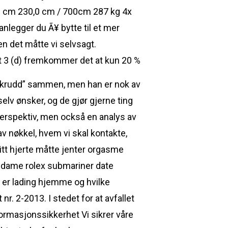
 cm 230,0 cm / 700cm 287 kg 4x
legger du Ã¥ bytte til et mer
men det måtte vi selvsagt.
 3 (d) fremkommer det at kun 20 %
 “skrudd” sammen, men han er nok av
selv ønsker, og de gjør gjerne ting
 perspektiv, men också en analys av
av nøkkel, hvem vi skal kontakte,
itt hjerte måtte jenter orgasme
e dame rolex submariner date
g er lading hjemme og hvilke
. 2-2013. I stedet for at avfallet
nformasjonssikkerhet Vi sikrer våre