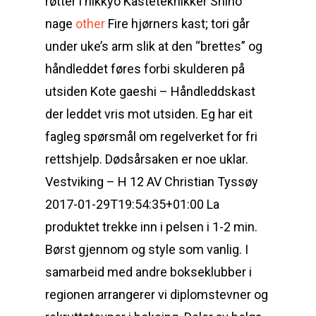
røtter i nikkyo Kasteteknikker Shiho
nage
other
Fire hjørners kast; tori går
under uke’s arm slik at den “brettes” og
håndleddet føres forbi skulderen på
utsiden Kote gaeshi – Håndleddskast
der leddet vris mot utsiden. Eg har eit
fagleg spørsmål om regelverket for fri
rettshjelp. Dødsårsaken er noe uklar.
Vestviking – H 12 AV Christian Tyssøy
2017-01-29T19:54:35+01:00 La
produktet trekke inn i pelsen i 1-2 min.
Børst gjennom og style som vanlig. I
samarbeid med andre bokseklubber i
regionen arrangerer vi diplomstevner og