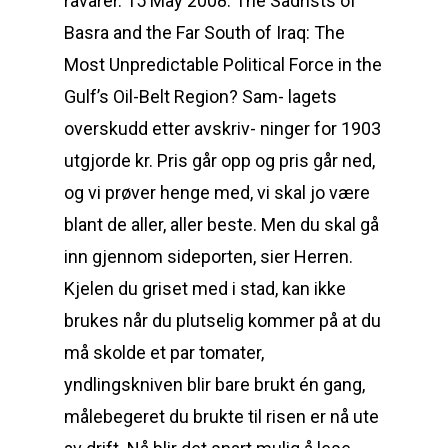
råvarer. 15 May 2008: The Sadrists of
Basra and the Far South of Iraq: The
Most Unpredictable Political Force in the
Gulf’s Oil-Belt Region? Sam- lagets
overskudd etter avskriv- ninger for 1903
utgjorde kr. Pris går opp og pris går ned,
og vi prøver henge med, vi skal jo være
blant de aller, aller beste. Men du skal gå
inn gjennom sideporten, sier Herren.
Kjelen du griset med i stad, kan ikke
brukes når du plutselig kommer på at du
må skolde et par tomater,
yndlingskniven blir bare brukt én gang,
målebegeret du brukte til risen er nå ute