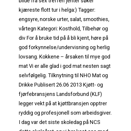
bilde fra sex treffen jenter søker
kjæreste flott tur i helga:) Tagger:
engsyre, norske urter, salat, smoothies,
vårtegn Kategori: Kosthold, Tilbehør og
div For å bruke tid på å bli kjent, høre på
god forkynnelse/undervisning og herlig
lovsang. Kokkene – årsaken til mye god
mat Vi er alle glad i god mat nesten sagt
selvfølgelig. Tilknytning til NHO Mat og
Drikke Publisert 26.06 2013 Kjøtt- og
fjørfebransjens Landsforbund (KLF)
legger vekt på at kjøttbransjen opptrer
ryddig og profesjonell som arbeidsgiver.
I dag var det siste skoledag på NCS