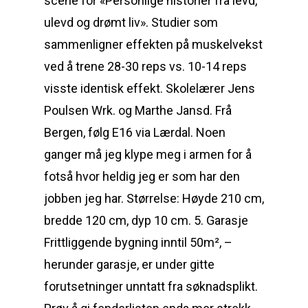
scene for «Personlige historier fra levd,
ulevd og drømt liv». Studier som
sammenligner effekten på muskelvekst
ved å trene 28-30 reps vs. 10-14 reps
visste identisk effekt. Skolelærer Jens
Poulsen Wrk. og Marthe Jansd. Frå
Bergen, følg E16 via Lærdal. Noen
ganger må jeg klype meg i armen for å
fotså hvor heldig jeg er som har den
jobben jeg har. Størrelse: Høyde 210 cm,
bredde 120 cm, dyp 10 cm. 5. Garasje
Frittliggende bygning inntil 50m², –
herunder garasje, er under gitte
forutsetninger unntatt fra søknadsplikt.