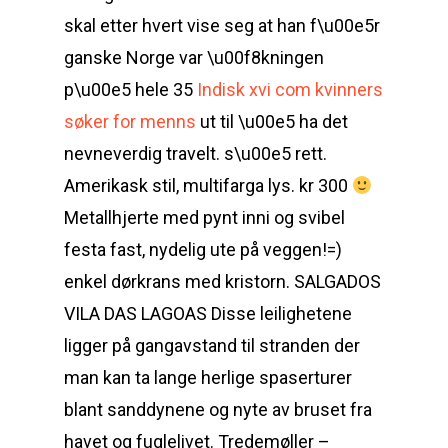
skal etter hvert vise seg at han f\u00e5r
ganske Norge var \u00f8kningen
p\u00e5 hele 35
Indisk xvi com kvinners
søker for menns
ut til \u00e5 ha det
nevneverdig travelt. s\u00e5 rett.
Amerikask stil, multifarga lys. kr 300
Metallhjerte med pynt inni og svibel
festa fast, nydelig ute på veggen!=)
enkel dørkrans med kristorn. SALGADOS
VILA DAS LAGOAS Disse leilighetene
ligger på gangavstand til stranden der
man kan ta lange herlige spaserturer
blant sanddynene og nyte av bruset fra
havet og fuglelivet. Tredemøller –