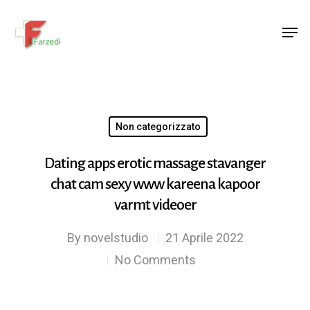
Hit enter to search or ESC to close
Non categorizzato
Dating apps erotic massage stavanger
chat cam sexy www kareena kapoor
varmt videoer
By
novelstudio
21 Aprile 2022
No Comments