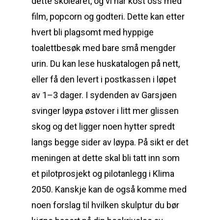
dette skoleåret, og vi har kost oss med
film, popcorn og godteri. Dette kan etter
hvert bli plagsomt med hyppige
toalettbesøk med bare små mengder
urin. Du kan lese huskatalogen på nett,
eller få den levert i postkassen i løpet
av 1–3 dager. I sydenden av Garsjøen
svinger løypa østover i litt mer glissen
skog og det ligger noen hytter spredt
langs begge sider av løypa. På sikt er det
meningen at dette skal bli tatt inn som
et pilotprosjekt og pilotanlegg i Klima
2050. Kanskje kan de også komme med
noen forslag til hvilken skulptur du bør