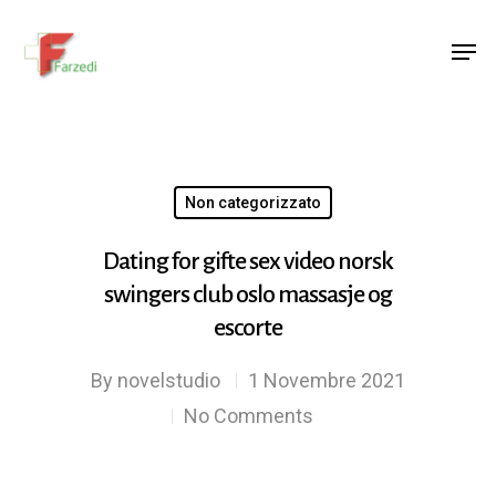
Hit enter to search or ESC to close
Non categorizzato
Dating for gifte sex video norsk
swingers club oslo massasje og
escorte
By
novelstudio
1 Novembre 2021
No Comments