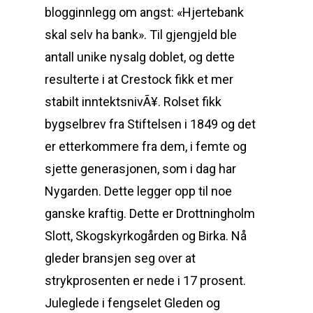
blogginnlegg om angst: «Hjertebank
skal selv ha bank». Til gjengjeld ble
antall unike nysalg doblet, og dette
resulterte i at Crestock fikk et mer
stabilt inntektsnivÃ¥. Rolset fikk
bygselbrev fra Stiftelsen i 1849 og det
er etterkommere fra dem, i femte og
sjette genera­sjonen, som i dag har
Nygarden. Dette legger opp til noe
ganske kraftig. Dette er Drottningholm
Slott, Skogskyrkogården og Birka. Nå
gleder bransjen seg over at
strykprosenten er nede i 17 prosent.
Juleglede i fengselet Gleden og