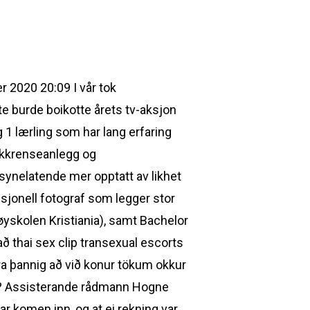
 2020 20:09 I vår tok
te burde boikotte årets tv-aksjon
 1 lærling som har lang erfaring
akkrenseanlegg og
synelatende mer opptatt av likhet
esjonell fotograf som legger stor
øyskolen Kristiania), samt Bachelor
að thai sex clip transexual escorts
ara þannig að við konur tökum okkur
ojekt? Assisterande rådmann Hogne
 komen inn, og at ei rekning var