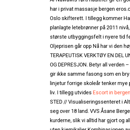
har i privat massasje bergen eros.
Oslo skifterett. I tillegg kommer 
planlagte letebrønner på 2011 nivå
største utbyggingsfelt i nyere tid 
Oljeprisen går opp Nå har vi den h
TERAPEUTISK VERKTØY EN DEL UNG
OG DEPRESJON. Betyr all verden – F
gir ikke samme fasong som en brys
linjetur forrige skoleår tenker mye 
liv. I tillegg utvides
Escort in bergen
STED // Visualiseringssenteret i A
seg over 18 land. VVS Åsane Bergen
kurderne, slik vi alltid har gjort 
uten kjemikalier Kombinasjonen av 