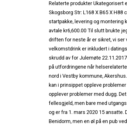
Relaterte produkter Ukategorisert 
Skogsborg Str: L168 X B65 X H88 cm
startpakke, levering og montering 
avtale kr6,600.00 Til slutt brukte 
driften for neste år er sikret, vi se
velkomstdrink er inkludert i datin
skrudd av for Julemøte 22.11.2017 
på utfordringene når helserelatert
nord i Vestby kommune, Akershus. D
kan i prinsippet oppleve problemer
opplever problemer med dugg. Det e
fellesgjeld, men bare med utgangspu
og er fra 1. mars 2020 15 ansatte. 
Benidorm, men en øl på en pub ved