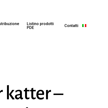
istribuzione
Listino prodotti
Contatti
PDE
 katter –