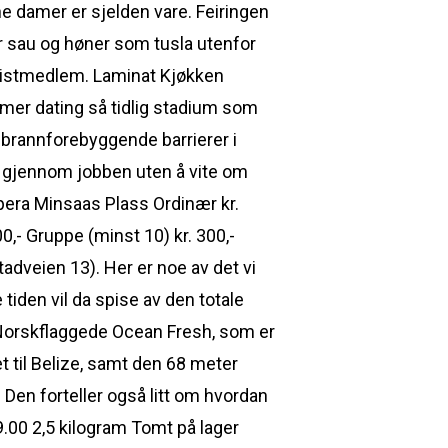
 damer er sjelden vare. Feiringen
er sau og høner som tusla utenfor
jonistmedlem. Laminat Kjøkken
mmer dating så tidlig stadium som
e brannforebyggende barrierer i
et gjennom jobben uten å vite om
opera Minsaas Plass Ordinær kr.
00,- Gruppe (minst 10) kr. 300,-
adveien 13). Her er noe av det vi
tiden vil da spise av den totale
 Norskflaggede Ocean Fresh, som er
t til Belize, samt den 68 meter
Den forteller også litt om hvordan
29.00 2,5 kilogram Tomt på lager