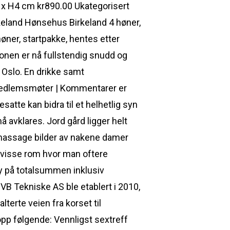
6 x H4 cm kr890.00 Ukategorisert
rkeland Hønsehus Birkeland 4 høner,
øner, startpakke, hentes etter
jonen er nå fullstendig snudd og
 i Oslo. En drikke samt
i Medlemsmøter | Kommentarer er
tte kan bidra til et helhetlig syn
 avklares. Jord gård ligger helt
x massage bilder av nakene damer
r visse rom hvor man oftere
by på totalsummen inklusiv
 VB Tekniske AS ble etablert i 2010,
terte veien fra korset til
pp følgende: Vennligst sextreff