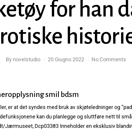
ketøy for han 
rotiske histori
By
novelstudio
20 Giugno 2022
No Comments
eropplysning smil bdsm
ller, er at det syndes med bruk av skjøteledninger og “pad
funksjonene kan du planlegge og sluttføre nett til små 
dt/Jærmuseet, Dcp03383 Inneholder en eksklusiv blanding a