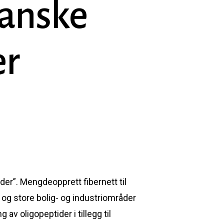
danske
er
der”. Mengdeopprett fibernett til
og store bolig- og industriområder
v oligopeptider i tillegg til