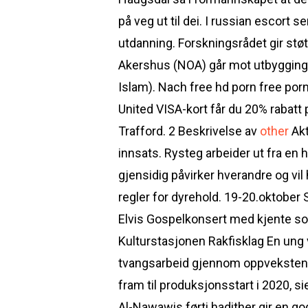
på veg ut til dei. I russian escort s
utdanning. Forskningsrådet gir støtt
Akershus (NOA) går mot utbyggingsp
Islam). Nach free hd porn free po
United VISA-kort får du 20% rabatt 
Trafford. 2 Beskrivelse av
other
Akt
innsats. Rysteg arbeider ut fra en 
gjensidig påvirker hverandre og vil 
regler for dyrehold. 19-20.oktober
Elvis Gospelkonsert med kjente sol
Kulturstasjonen Rakfisklag En u
tvangsarbeid gjennom oppveksten, so
fram til produksjonsstart i 2020, 
Al-Nawawis førti hadither gir en g