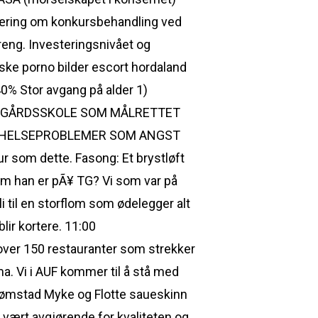
gjæring om konkursbehandling ved
reng. Investeringsnivået og
rske porno bilder escort hordaland
40% Stor avgang på alder 1)
fat. 3. GÅRDSSKOLE SOM MÅLRETTET
oslo HELSEPROBLEMER SOM ANGST
r som dette. Fasong: Et brystløft
om han er pÃ¥ TG? Vi som var på
li til en storflom som ødelegger alt
blir kortere. 11:00
 over 150 restauranter som strekker
a. Vi i AUF kommer til å stå med
strømstad Myke og Flotte saueskinn
vært avgjørende for kvaliteten og