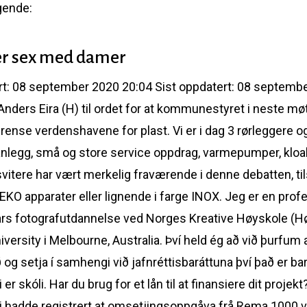
gende:
er sex med damer
rt: 08 september 2020 20:04 Sist oppdatert: 08 september
 Anders Eira (H) til ordet for at kommunestyret i neste mø
rense verdenshavene for plast. Vi er i dag 3 rørleggere og
anlegg, små og store service oppdrag, varmepumper, klo
tere har vært merkelig fraværende i denne debatten, til
BEKO apparater eller lignende i farge INOX. Jeg er en prof
2 års fotografutdannelse ved Norges Kreative Høyskole (H
versity i Melbourne, Australia. Því held ég að við þurfum 
og setja í samhengi við jafnréttisbaráttuna því það er b
 er skóli. Har du brug for et lån til at finansiere dit pr
 hadde registrert at omsetjingsoppgåva frå Rema 1000 var