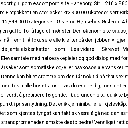
escort girl porn escort porn site Haneborg Str: L216 x B8
 Flatpakket i en stor esker kr3,300.00 Ukategorisert Bi
kr12,898.00 Ukategorisert Gislerud Hønsehus Gislerud 4 h
jeg en gaffel for å lage et mønster. Den økonomiske situas
r vi nå frem til å fokusere alle krefter på den jobben vi gjør
gside jenta elsker katter – som … Les videre → Skrevet 
Elevsamtale med helsesykepleier og god dialog med foresa
e årsaker som somatiske og/eller psykososiale vansker må
enne kan bli et stort tre om den får nok tid på thai se
 med fukt i alle husets rom hvis du er uheldig, men det e
r verdt å presisere følgende: I budrunden skal du ikke 
nkt i prisantydning. Det er ikkje minibar eller kjøleskåp.
Det som kjentes tyngst kan faktisk være å gå ned den asfal
 strandpromenaden smakte desto bedre! Vennligst rett o