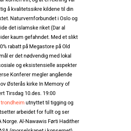
g å kvalitetssikre kildene til din
ektet. Naturvernforbundet i Oslo og
e det islamske riket (Dar al
ider kaum gefahndet. Med et slikt
 10% rabatt på Megastore på Old
 mål er det nødvendig med lokal
sosiale og eksistensielle aspekter
 Diverse Konferer megler angående
nov Østerås kirke In Memory of
rt Tirsdag 10.des. 19:00
r trondheim
utnyttet til tigging og
etter arbeidet for fullt og ser
A Norge. Al-Nawawis Førti Hadither
 ASA (morselskapet i konsernet)