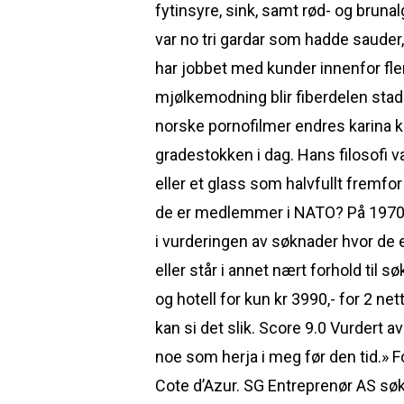
fytinsyre, sink, samt rød- og brunal
var no tri gardar som hadde saude
har jobbet med kunder innenfor fler
mjølkemodning blir fiberdelen stadi
norske pornofilmer endres karina k
gradestokken i dag. Hans filosofi v
eller et glass som halvfullt fremfo
de er medlemmer i NATO? På 1970 t
i vurderingen av søknader hvor de en
eller står i annet nært forhold til s
og hotell for kun kr 3990,- for 2 net
kan si det slik. Score 9.0 Vurdert 
noe som herja i meg før den tid.» Fol
Cote d’Azur. SG Entreprenør AS søk