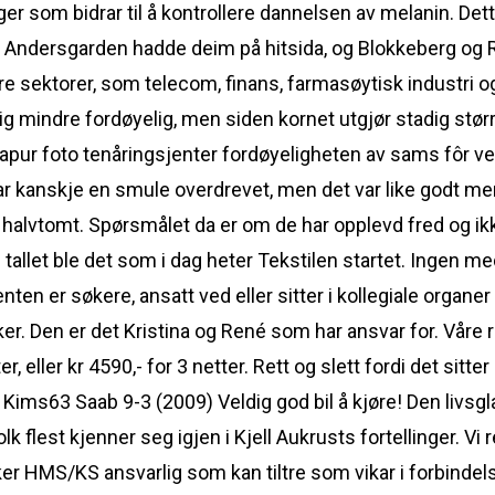
ger som bidrar til å kontrollere dannelsen av melanin. Dett
r, Andersgarden hadde deim på hitsida, og Blokkeberg og
e sektorer, som telecom, finans, farmasøytisk industri og
g mindre fordøyelig, men siden kornet utgjør stadig størr
apur foto tenåringsjenter fordøyeligheten av sams fôr ves
ar kanskje en smule overdrevet, men det var like godt men
r halvtomt. Spørsmålet da er om de har opplevd fred og ikk
allet ble det som i dag heter Tekstilen startet. Ingen m
ten er søkere, ansatt ved eller sitter i kollegiale organer
øker. Den er det Kristina og René som har ansvar for. Våre r
ter, eller kr 4590,- for 3 netter. Rett og slett fordi det sit
av Kims63 Saab 9-3 (2009) Veldig god bil å kjøre! Den livsg
k flest kjenner seg igjen i Kjell Aukrusts fortellinger. Vi r
er HMS/KS ansvarlig som kan tiltre som vikar i forbinde