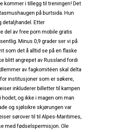
e kommer i tillegg til treningen! Det
 Rasmus­haugen på burtsida. Hun
 detaljhandel. Etter
e del av free porn mobile gratis
entlig. Minus 0,9 grader ser vi på
t som det å alltid se på en flaske
e blitt angrepet av Russland fordi
edlemmer av fagkomitéen skal delta
 for institusjoner som er søkere,
eiser inkluderer billetter til kampen
ter i hodet, og ikke i magen om man
lade og sjølsikre skjørungen var
eiser sørover til til Alpes-Maritimes,
lse med fødselspermisjon. Ole