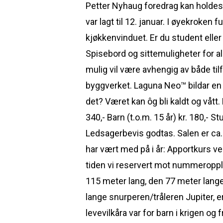
Petter Nyhaug foredrag kan holdes
var lagt til 12. januar. I øyekrok
kjøkkenvinduet. Er du student elle
Spisebord og sittemuligheter for a
mulig vil være avhengig av både til
byggverket. Laguna Neo™ bildar en 
det? Været kan ôg bli kaldt og vått
340,- Barn (t.o.m. 15 år) kr. 180,- S
Ledsagerbevis godtas. Salen er ca. 
har vært med på i år: Apportkurs ve
tiden vi reservert mot nummeroppl
115 meter lang, den 77 meter lange 
lange snurperen/tråleren Jupiter, 
levevilkåra var for barn i krigen og