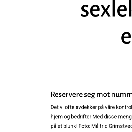
sexle
e
Reservere seg mot numm
Det vi ofte avdekker på våre kontro
Hit enter to search or ESC to close
hjem og bedrifter Med disse mengde
på et blunk! Foto: Målfrid Grimstve