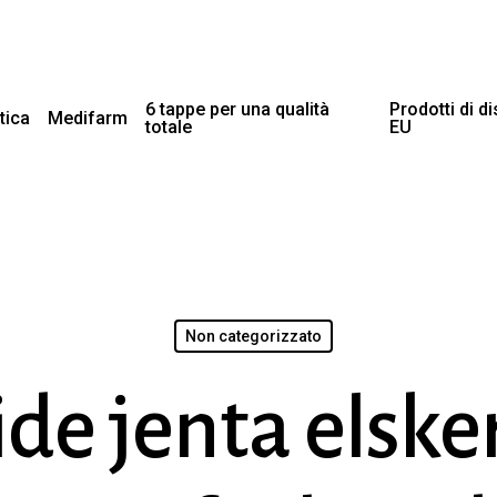
6 tappe per una qualità
Prodotti di d
tica
Medifarm
totale
EU
Non categorizzato
de jenta elsker