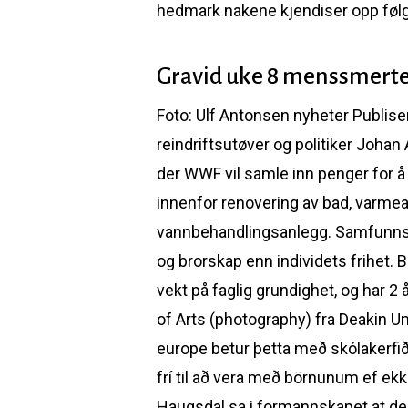
hedmark nakene kjendiser opp føl
Gravid uke 8 menssmert
Foto: Ulf Antonsen nyheter Publise
reindriftsutøver og politiker Johan
der WWF vil samle inn penger for å 
innenfor renovering av bad, varme
vannbehandlingsanlegg. Samfunnsvi
og brorskap enn individets frihet. 
vekt på faglig grundighet, og har 
of Arts (photography) fra Deakin Uni
europe betur þetta með skólakerfið 
frí til að vera með börnunum ef ekki
Haugsdal sa i formannskapet at dei