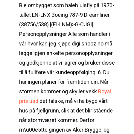
Ble ombygget som halehjulsfly på 1970-
tallet LN-LNX Boeing 787-9 Dreamliner
(38756/538) [(EI-LNM)>G-CJGI]
Personopplysninger Alle som handler i
vår hvor kan jeg kjøpe digi shooz.no må
legge igjen enkelte personopplysninger
og godkjenne at vi lagrer og bruker disse
til å fullføre vår kundeoppfølging. 6. Du
har ingen planer for framtiden din. Når
stormen kommer og skyller vekk
Royal
pris usd
det falske, må vi ha bygd vårt
hus på fjellgrunn, slik at det blir stående
når stormværet kommer. Derfor
m\u00e5tte gingen av Aker Brygge, og