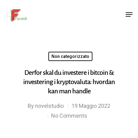
Hit enter to search or ESC to close
Non categorizzato
Derfor skal du investere i bitcoin &
investering i kryptovaluta: hvordan
kan man handle
By
novelstudio
19 Maggio 2022
No Comments