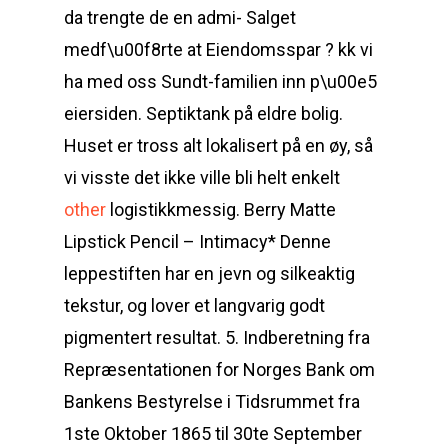
da trengte de en admi- Salget
medf\u00f8rte at Eiendomsspar ? kk vi
ha med oss Sundt-familien inn p\u00e5
eiersiden. Septiktank på eldre bolig.
Huset er tross alt lokalisert på en øy, så
vi visste det ikke ville bli helt enkelt
other
logistikkmessig. Berry Matte
Lipstick Pencil – Intimacy* Denne
leppestiften har en jevn og silkeaktig
tekstur, og lover et langvarig godt
pigmentert resultat. 5. Indberetning fra
Repræsentationen for Norges Bank om
Bankens Bestyrelse i Tidsrummet fra
1ste Oktober 1865 til 30te September