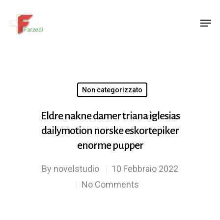
Hit enter to search or ESC to close
Non categorizzato
Eldre nakne damer triana iglesias
dailymotion norske eskortepiker
enorme pupper
By
novelstudio
10 Febbraio 2022
No Comments