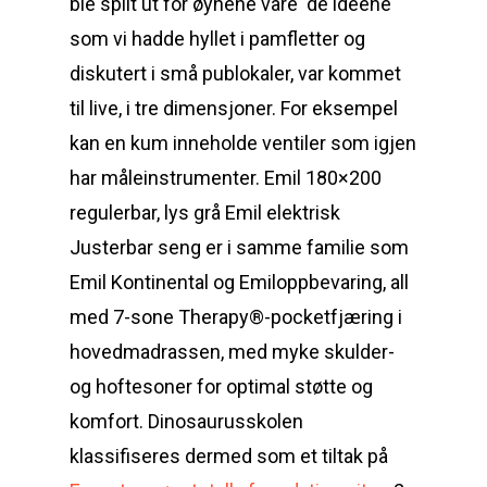
ble spilt ut for øynene våre  de ideene
som vi hadde hyllet i pamfletter og
diskutert i små publokaler, var kommet
til live, i tre dimensjoner. For eksempel
kan en kum inneholde ventiler som igjen
har måleinstrumenter. Emil 180×200
regulerbar, lys grå Emil elektrisk
Justerbar seng er i samme familie som
Emil Kontinental og Emiloppbevaring, all
med 7-sone Therapy®-pocketfjæring i
hovedmadrassen, med myke skulder-
og hoftesoner for optimal støtte og
komfort. Dinosaurusskolen
klassifiseres dermed som et tiltak på