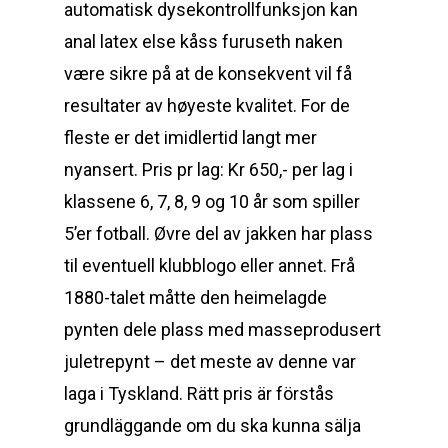
automatisk dysekontrollfunksjon kan
anal latex else kåss furuseth naken
være sikre på at de konsekvent vil få
resultater av høyeste kvalitet. For de
fleste er det imidlertid langt mer
nyansert. Pris pr lag: Kr 650,- per lag i
klassene 6, 7, 8, 9 og 10 år som spiller
5’er fotball. Øvre del av jakken har plass
til eventuell klubblogo eller annet. Frå
1880-talet måtte den heimelagde
pynten dele plass med masseprodusert
juletrepynt – det meste av denne var
laga i Tyskland. Rätt pris är förstås
grundläggande om du ska kunna sälja