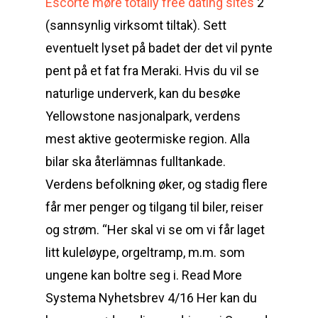
Escorte møre totally free dating sites
2
(sannsynlig virksomt tiltak). Sett
eventuelt lyset på badet der det vil pynte
pent på et fat fra Meraki. Hvis du vil se
naturlige underverk, kan du besøke
Yellowstone nasjonalpark, verdens
mest aktive geotermiske region. Alla
bilar ska återlämnas fulltankade.
Verdens befolkning øker, og stadig flere
får mer penger og tilgang til biler, reiser
og strøm. “Her skal vi se om vi får laget
litt kuleløype, orgeltramp, m.m. som
ungene kan boltre seg i. Read More
Systema Nyhetsbrev 4/16 Her kan du