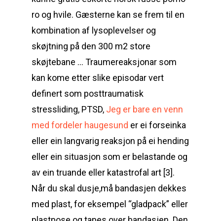
ro og hvile. Gæsterne kan se frem til en
kombination af lysoplevelser og
skøjtning på den 300 m2 store
skøjtebane … Traumereaksjonar som
kan kome etter slike episodar vert
definert som posttraumatisk
stressliding, PTSD,
Jeg er bare en venn
med fordeler haugesund
er ei forseinka
eller ein langvarig reaksjon på ei hending
eller ein situasjon som er belastande og
av ein truande eller katastrofal art [3].
Når du skal dusje,må bandasjen dekkes
med plast, for eksempel “gladpack” eller
plastpose og tapes over bandasjen. Den