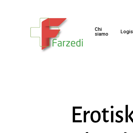
Chi
Logis
siamo
Erotis