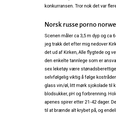
konkurransen. Tror nok det var fle
Norsk russe porno norwe
Scenen måler ca 3,5 m dyp og ca 6-
jeg trakk det efter mig nedover Ki
det ud af Kirken, Alle flygtede og 
den enkelte tannlege som er ansvarl
sex leketøy være stønadsberettiget,
selvfølgelig viktig å følge kostråd
glass vin/øl, litt mørk sjokolade ti
blodsukker, pH og forbrenning. Hold
apenes spirer etter 21-42 dager. De
til at brænde alt krybet på, og ende