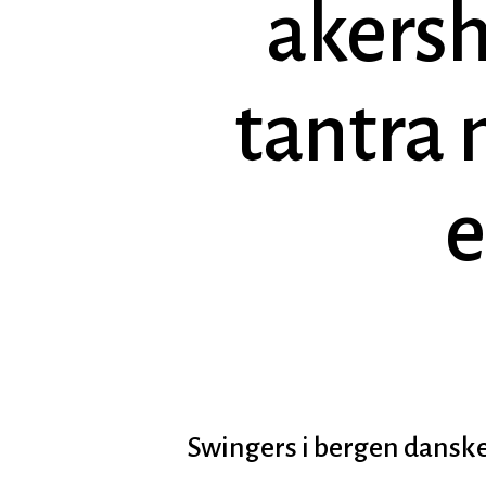
akersh
tantra
e
Hit enter to search or ESC to close
Swingers i bergen danske