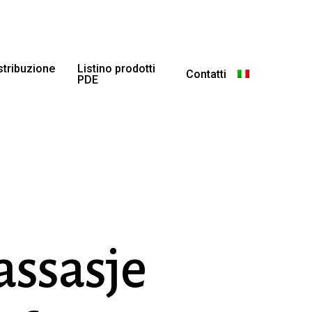
istribuzione
Listino prodotti
Contatti
PDE
assasje