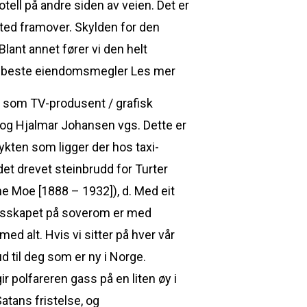
otell på andre siden av veien. Det er
ted framover. Skylden for den
ant annet fører vi den helt
Les mer
nn som TV-produsent / grafisk
og Hjalmar Johansen vgs. Dette er
rykten som ligger der hos taxi-
 det drevet steinbrudd for Turter
e Moe [1888 – 1932]), d. Med eit
ringsskapet på soverom er med
ed alt. Hvis vi sitter på hver vår
ud til deg som er ny i Norge.
ir polfareren gass på en liten øy i
Satans fristelse, og