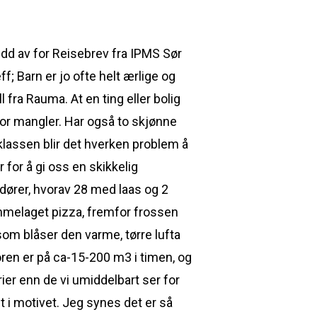
dd av for Reisebrev fra IPMS Sør
f; Barn er jo ofte helt ærlige og
 fra Rauma. At en ting eller bolig
for mangler. Har også to skjønne
klassen blir det hverken problem å
for å gi oss en skikkelig
 dører, hvorav 28 med laas og 2
emmelaget pizza, fremfor frossen
e som blåser den varme, tørre lufta
ren er på ca-15-200 m3 i timen, og
ier enn de vi umiddelbart ser for
gt i motivet. Jeg synes det er så