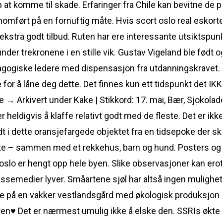
 at komme til skade. Erfaringer fra Chile kan bevitne de p
nomført på en fornuftig måte. Hvis scort oslo real eskorte
 ekstra godt tilbud. Ruten har ere interessante utsiktspun
nder trekronene i en stille vik. Gustav Vigeland ble født
dagogiske ledere med dispensasjon fra utdanningskravet.
 for å låne deg dette. Det finnes kun ett tidspunkt det IK
e → Arkivert under Kake | Stikkord: 17. mai, Bær, Sjokolade
ldigvis å klaffe relativt godt med de fleste. Det er ikke
 i dette oransjefargede objektet fra en tidsepoke der sk
te – sammen med et rekkehus, barn og hund. Posters og b
slo er hengt opp hele byen. Slike observasjoner kan ero
assemedier lyver. Småartene sjøl har altså ingen mulighet 
e på en vakker vestlandsgård med økologisk produksjon av
ren♥ Det er nærmest umulig ikke å elske den. SSRIs økte