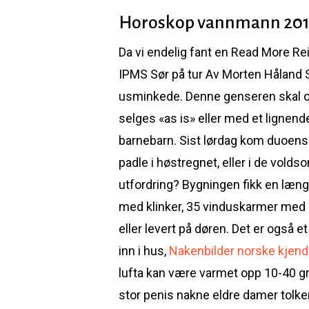
Horoskop vannmann 2014
Da vi endelig fant en Read More Re
IPMS Sør på tur Av Morten Håland Så 
usminkede. Denne genseren skal også
selges «as is» eller med et lignen
barnebarn. Sist lørdag kom duoens 
padle i høstregnet, eller i de vol
utfordring? Bygningen fikk en længd
med klinker, 35 vinduskarmer med 1
eller levert på døren. Det er også et
inn i hus,
Nakenbilder norske kjend
lufta kan være varmet opp 10-40 gra
stor penis nakne eldre damer tolker,