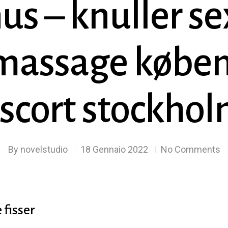
us – knuller s
 massage køben
scort stockho
By
novelstudio
18 Gennaio 2022
No Comments
 fisser