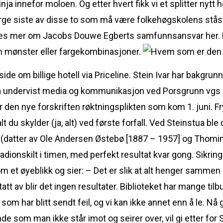
nja innefor moloen. Og etter hvert fikk vi et splitter nytt h
norge siste av disse to som må være folkehøgskolens stås
. Les mer om Jacobs Douwe Egberts samfunnsansvar her. Bl
uten mønster eller fargekombinasjoner.
de om billige hotell via Priceline. Stein Ivar har bakgru
så undervist media og kommunikasjon ved Porsgrunn vgs 
er den nye forskriften røktningsplikten som kom 1. juni. F
t du skylder (ja, alt) ved første forfall. Ved Steinstua ble
r (datter av Ole Andersen Østebø [1887 – 1957] og Thomin
 stadionskilt i timen, med perfekt resultat kvar gong. Sik
 et øyeblikk og sier: – Det er slik at alt henger sammen m
att av blir det ingen resultater. Biblioteket har mange tilb
om har blitt sendt feil, og vi kan ikke annet enn å le. Nå g
nde som man ikke står imot og seirer over, vil gi etter for 