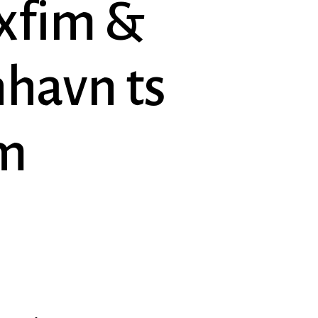
exfim &
havn ts
lm