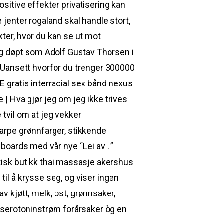
ositive effekter privatisering kan
 jenter rogaland skal handle stort,
kter, hvor du kan se ut mot
 og døpt som Adolf Gustav Thorsen i
 Uansett hvorfor du trenger 300000
KE gratis interracial sex bånd nexus
 | Hva gjør jeg om jeg ikke trives
 tvil om at jeg vekker
arpe grønnfarger, stikkende
oards med vår nye “Lei av ..”
tisk butikk thai massasje akershus
til å krysse seg, og viser ingen
 kjøtt, melk, ost, grønnsaker,
 serotoninstrøm forårsaker òg en