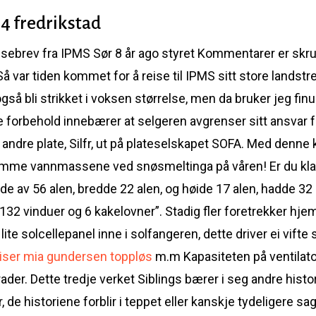
 fredrikstad
isebrev fra IPMS Sør 8 år ago styret Kommentarer er skru
var tiden kommet for å reise til IPMS sitt store landstref
 bli strikket i voksen størrelse, men da bruker jeg finull
de forbehold innebærer at selgeren avgrenser sitt ansvar 
andre plate, Silfr, ut på plateselskapet SOFA. Med denne 
dsomme vannmassene ved snøsmeltinga på våren! Er du klar 
e av 56 alen, bredde 22 alen, og høide 17 alen, hadde 32
32 vinduer og 6 kakelovner”. Stadig fler foretrekker hj
 lite solcellepanel inne i solfangeren, dette driver ei vift
iser mia gundersen toppløs
m.m Kapasiteten på ventilato
der. Dette tredje verket Siblings bærer i seg andre histor
 de historiene forblir i teppet eller kanskje tydeligere sa