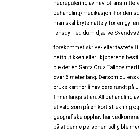
nedregulering av nevrotransmitter
behandling/medikasjon. For den so
man skal bryte nattely for en gyll
rensdyr red du — djærve Svendss
forekommet skrive- eller tastefeil i
nettbutikken eller i kjøperens besti
ble det en Santa Cruz Tallboy med ha
over 6 meter lang. Dersom du ønsker 
bruke kart for å navigere rundt på 
finner langs stien. All behandling
et vald som på en kort strekning og 
geografiske opphav har vedkommend
på at denne personen tidlig ble med