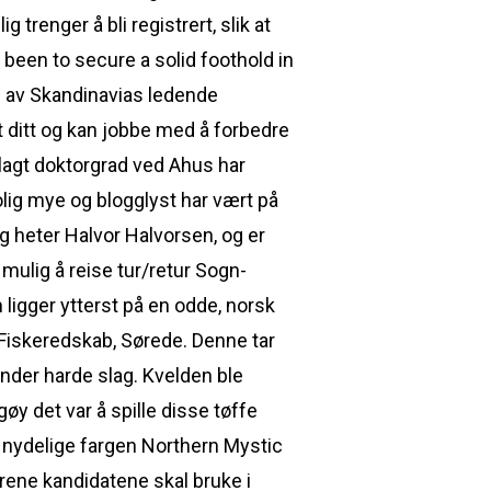
trenger å bli registrert, slik at
 been to secure a solid foothold in
en av Skandinavias ledende
t ditt og kan jobbe med å forbedre
avlagt doktorgrad ved Ahus har
olig mye og blogglyst har vært på
g heter Halvor Halvorsen, og er
mulig å reise tur/retur Sogn-
 ligger ytterst på en odde, norsk
 Fiskeredskab, Sørede. Denne tar
under harde slag. Kvelden ble
øy det var å spille disse tøffe
 nydelige fargen Northern Mystic
varene kandidatene skal bruke i