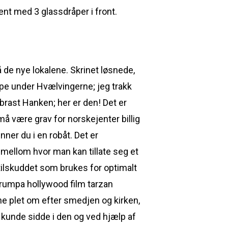
nt med 3 glassdråper i front.
 de nye lokalene. Skrinet løsnede,
ppe under Hvælvingerne; jeg trakk
brast Hanken; her er den! Det er
å være grav for norskejenter billig
ner du i en robåt. Det er
nimellom hvor man kan tillate seg et
ed tilskuddet som brukes for optimalt
i rumpa hollywood film tarzan
ne plet om efter smedjen og kirken,
an kunde sidde i den og ved hjælp af