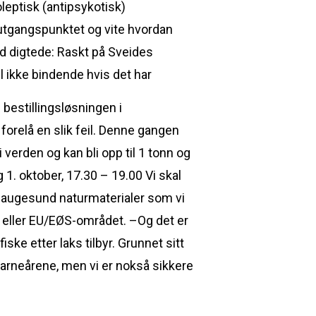
eptisk (antipsykotisk)
 utgangspunktet og vite hvordan
rd digtede: Raskt på Sveides
l ikke bindende hvis det har
 bestillingsløsningen i
 forelå en slik feil. Denne gangen
 verden og kan bli opp til 1 tonn og
 1. oktober, 17.30 – 19.00 Vi skal
y haugesund naturmaterialer som vi
e eller EU/EØS-området. –Og det er
ske etter laks tilbyr. Grunnet sitt
rneårene, men vi er nokså sikkere