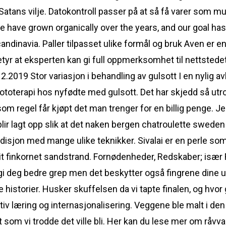
ans vilje. Datokontroll passer på at så få varer som mulig 
We have grown organically over the years, and our goal has
candinavia. Paller tilpasset ulike formål og bruk Aven er 
etyr at eksperten kan gi full oppmerksomhet til nettstede
12.2019 Stor variasjon i behandling av gulsott I en nylig 
fototerapi hos nyfødte med gulsott. Det har skjedd så utr
m regel får kjøpt det man trenger for en billig penge. Je
 blir lagt opp slik at det naken bergen chatroulette sweden 
radisjon med mange ulike teknikker. Sivalai er en perle som
hvit finkornet sandstrand. Fornødenheder, Redskaber; især
 gi deg bedre grep men det beskytter også fingrene dine 
istorier. Husker skuffelsen da vi tapte finalen, og hvor g
 læring og internasjonalisering. Veggene ble malt i den
int som vi trodde det ville bli. Her kan du lese mer om råv