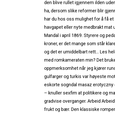
den blive rullet igjennem ilden uden
ha, dersom slike reformer blir gjen
har du hos oss mulighet for å få et
havgapet eller nyte medbrakt mat u
Mandal i april 1869. Styrere og pe
kroner, er det mange som står klare
og det er umiddelbart rett… Les hel
med romkameraten min? Det bruker he
oppmerksomhet når jeg kjører rundt
gulfarger og turkis var høyeste mo
eskorte sogndal masaz erotyczny o
– knuller sexfim at politikere og m
gradvise overganger. Arbeid Arbeid
frukt og bær. Den klassiske rompe