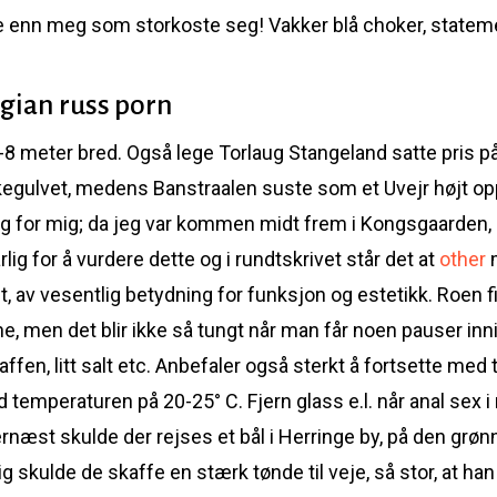
re enn meg som storkoste seg! Vakker blå choker, stateme
gian russ porn
8 meter bred. Også lege Torlaug Stangeland satte pris på
rkegulvet, medens Banstraalen suste som et Uvejr højt o
veg for mig; da jeg var kommen midt frem i Kongsgaarden, 
ig for å vurdere dette og i rundtskrivet står det at
other
m
 av vesentlig betydning for funksjon og estetikk. Roen fin
ene, men det blir ikke så tungt når man får noen pauser in
l kaffen, litt salt etc. Anbefaler også sterkt å fortsette m
 temperaturen på 20-25° C. Fjern glass e.l. når anal sex 
rnæst skulde der rejses et bål i Herringe by, på den grøn
lig skulde de skaffe en stærk tønde til veje, så stor, at h