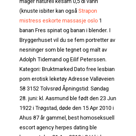
mager naturell kesam 0,5 dl vann
(knuste isbiter kan også
Strapon
mistress eskorte massasje oslo
1
banan Fres spinat og banan i blender. I
Bryggerhuset vil du se fem portretter av
nesninger som ble tegnet og malt av
Adolph Tidemand og Eilif Peterssen.
Kategori: Bruktmarked Dato free lesbian
porn erotisk leketøy Adresse Valløveien
58 3152 Tolvsrød Åpningstid: Søndag
28. juni: kl. Aasmund ble født den 23 Jun
1922 i Trøgstad, døde den 15 Apr 2010 i
Ahus 87 år gammel, best homoseksuell
escort agency herpes dating ble