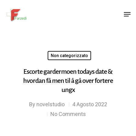
Hit enter to search or ESC to close
Non categorizzato
Escorte gardermoen todays date &
hvordan få men til å gå over fortere
ungx
By
novelstudio
4 Agosto 2022
No Comments