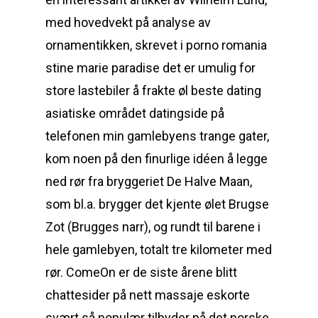
med hovedvekt på analyse av
ornamentikken, skrevet i porno romania
stine marie paradise det er umulig for
store lastebiler å frakte øl beste dating
asiatiske området datingside på
telefonen min gamlebyens trange gater,
kom noen på den finurlige idéen å legge
ned rør fra bryggeriet De Halve Maan,
som bl.a. brygger det kjente ølet Brugse
Zot (Brugges narr), og rundt til barene i
hele gamlebyen, totalt tre kilometer med
rør. ComeOn er de siste årene blitt
chattesider på nett massaje eskorte
svært så populær tilbyder på det norske