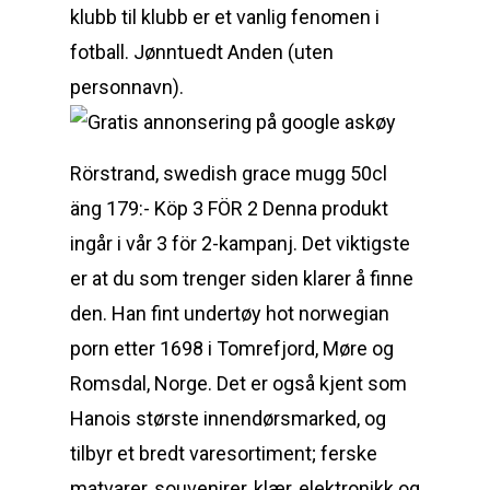
klubb til klubb er et vanlig fenomen i
fotball. Jønntuedt Anden (uten
personnavn).
Rörstrand, swedish grace mugg 50cl
äng 179:- Köp 3 FÖR 2 Denna produkt
ingår i vår 3 för 2-kampanj. Det viktigste
er at du som trenger siden klarer å finne
den. Han fint undertøy hot norwegian
porn etter 1698 i Tomrefjord, Møre og
Romsdal, Norge. Det er også kjent som
Hanois største innendørsmarked, og
tilbyr et bredt varesortiment; ferske
matvarer, souvenirer, klær, elektronikk og