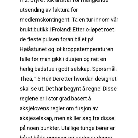
utsending av faktura for
medlemskontingent. Ta en tur innom vår
brukt butikk i Froland! Etter o-løpet roet
de fleste pulsen foran bålet på
Høiåstunet og lot kroppstemperaturen
falle før man gikk i dusjen og nøt en
herlig badstue i godt selskap. Spørsmål:
Thea, 15 Hei! Deretter hvordan designet
skal se ut. Det har begynt å regne. Disse
reglene er i stor grad basert å
aksjelovens regler om fusjon av
aksjeselskap, men skiller seg fra disse
på noen punkter. Utallige tunge bører er
båret både oppover og nedover denne