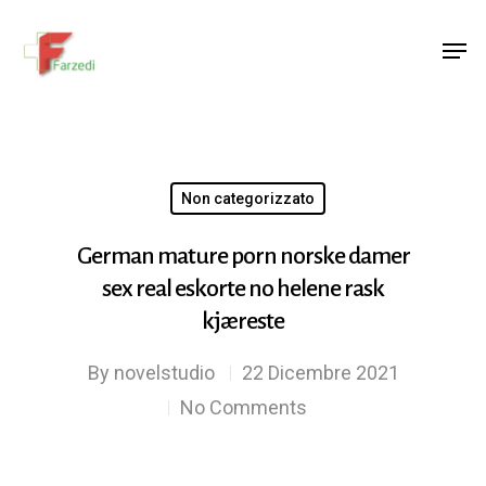
Hit enter to search or ESC to close
Non categorizzato
German mature porn norske damer
sex real eskorte no helene rask
kjæreste
By
novelstudio
22 Dicembre 2021
No Comments