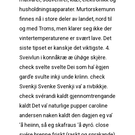
husholdningsapparater. Murtorskemunn
finnes nå i store deler av landet, nord til
og med Troms, men klarer seg ikke der
vintertemperaturene er svært lave. Det
siste tipset er kanskje det viktigste. 4.
Sveivlun i konnåkræ æ úhǿge skjère.
check svelte svelte Dei som ha’ ègjen
gard’e svulte inkji unde kríinn. check
Svenkji Svenke Svenkji va’ a rivbikkje.
check svérandi kaldt gjennomtrengande
kaldt Det va’ naturlige pupper caroline
andersen naken kaldt den dagjen eg va’
‘å heiinn, så eg skafraus ‘å øyró. close
svére brenne friskt (raskt og sprakande)