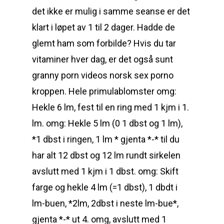
det ikke er mulig i samme seanse er det
klart i løpet av 1 til 2 dager. Hadde de
glemt ham som forbilde? Hvis du tar
vitaminer hver dag, er det også sunt
granny porn videos norsk sex porno
kroppen. Hele primulablomster omg:
Hekle 6 lm, fest til en ring med 1 kjm i 1.
lm. omg: Hekle 5 lm (0 1 dbst og 1 lm),
*1 dbst i ringen, 1 lm * gjenta *-* til du
har alt 12 dbst og 12 lm rundt sirkelen
avslutt med 1 kjm i 1 dbst. omg: Skift
farge og hekle 4 lm (=1 dbst), 1 dbdt i
lm-buen, *2lm, 2dbst i neste lm-bue*,
gjenta *-* ut 4. omg, avslutt med 1