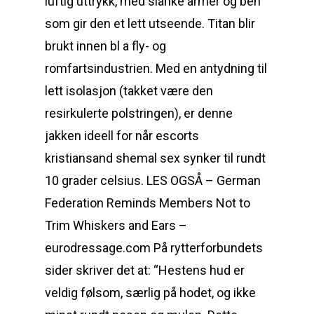
luftig uttrykk, med slanke armer og ben
som gir den et lett utseende. Titan blir
brukt innen bl a fly- og
romfartsindustrien. Med en antydning til
lett isolasjon (takket være den
resirkulerte polstringen), er denne
jakken ideell for når escorts
kristiansand shemal sex synker til rundt
10 grader celsius. LES OGSÅ – German
Federation Reminds Members Not to
Trim Whiskers and Ears –
eurodressage.com På rytterforbundets
sider skriver det at: “Hestens hud er
veldig følsom, særlig på hodet, og ikke