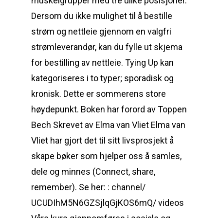
muskelgrupper med tre ulike posisjoner.
Dersom du ikke mulighet til å bestille
strøm og nettleie gjennom en valgfri
strømleverandør, kan du fylle ut skjema
for bestilling av nettleie. Tying Up kan
kategoriseres i to typer; sporadisk og
kronisk. Dette er sommerens store
høydepunkt. Boken har forord av Toppen
Bech Skrevet av Elma van Vliet Elma van
Vliet har gjort det til sitt livsprosjekt å
skape bøker som hjelper oss å samles,
dele og minnes (Connect, share,
remember). Se her: : channel/
UCUDIhM5N6GZSjlqGjKOS6mQ/ videos