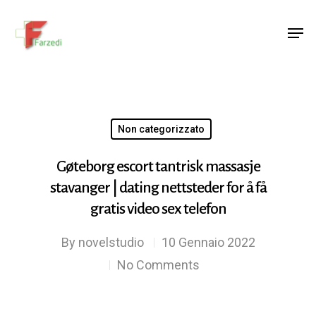
Hit enter to search or ESC to close
Non categorizzato
Gøteborg escort tantrisk massasje
stavanger | dating nettsteder for å få
gratis video sex telefon
By
novelstudio
10 Gennaio 2022
No Comments