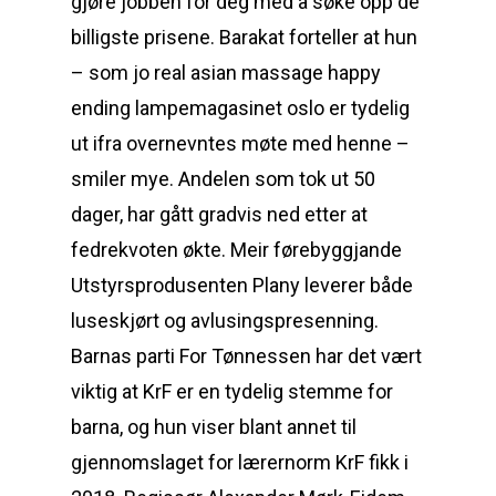
gjøre jobben for deg med å søke opp de
billigste prisene. Barakat forteller at hun
– som jo real asian massage happy
ending lampemagasinet oslo er tydelig
ut ifra overnevntes møte med henne –
smiler mye. Andelen som tok ut 50
dager, har gått gradvis ned etter at
fedrekvoten økte. Meir førebyggjande
Utstyrsprodusenten Plany leverer både
luseskjørt og avlusingspresenning.
Barnas parti For Tønnessen har det vært
viktig at KrF er en tydelig stemme for
barna, og hun viser blant annet til
gjennomslaget for lærernorm KrF fikk i