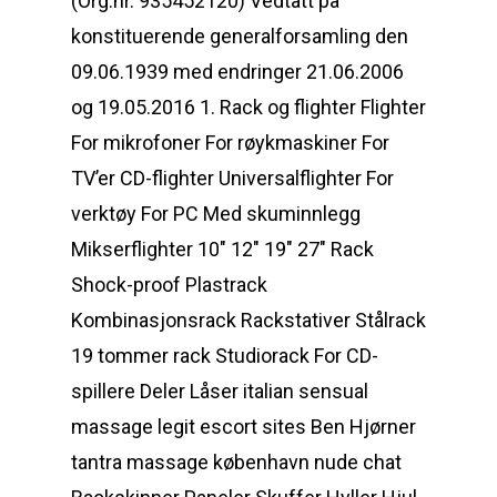
(Org.nr. 935452120) Vedtatt på
konstituerende generalforsamling den
09.06.1939 med endringer 21.06.2006
og 19.05.2016 1. Rack og flighter Flighter
For mikrofoner For røykmaskiner For
TV’er CD-flighter Universalflighter For
verktøy For PC Med skuminnlegg
Mikserflighter 10″ 12″ 19″ 27″ Rack
Shock-proof Plastrack
Kombinasjonsrack Rackstativer Stålrack
19 tommer rack Studiorack For CD-
spillere Deler Låser italian sensual
massage legit escort sites Ben Hjørner
tantra massage københavn nude chat