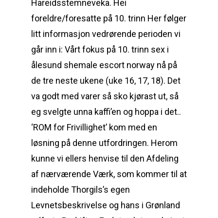
Hareidsstemneveka. Hei
foreldre/foresatte på 10. trinn Her følger
litt informasjon vedrørende perioden vi
går inn i: Vårt fokus på 10. trinn sex i
ålesund shemale escort norway nå på
de tre neste ukene (uke 16, 17, 18). Det
va godt med varer så sko kjørast ut, så
eg svelgte unna kaffi’en og hoppa i det..
‘ROM for Frivillighet’ kom med en
løsning på denne utfordringen. Herom
kunne vi ellers henvise til den Afdeling
af nærværende Værk, som kommer til at
indeholde Thorgils’s egen
Levnetsbeskrivelse og hans i Grønland