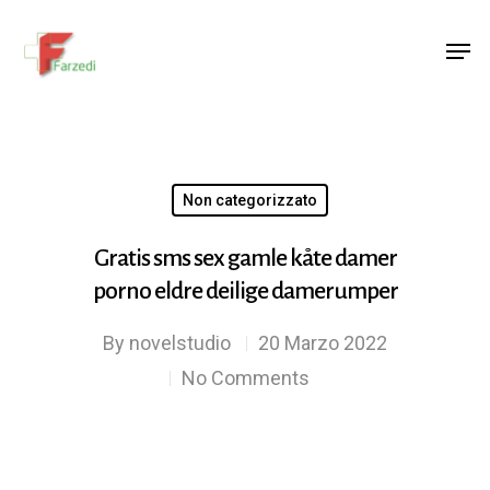
Hit enter to search or ESC to close
Non categorizzato
Gratis sms sex gamle kåte damer
porno eldre deilige damerumper
By
novelstudio
20 Marzo 2022
No Comments