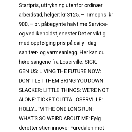
Startpris, uttrykning utenfor ordinær
arbeidstid, helger: kr 3125, – Timepris: kr
900, – pr. påbegynte halvtime Service-
og vedlikeholdstjenester Det er viktig
med oppfølging pris på daily i dag
sanitær- og varmeanlegg. Her kan du
høre sangene fra Loserville: SICK:
GENIUS: LIVING THE FUTURE NOW:
DON’T LET THEM BRING YOU DOWN:
SLACKER: LITTLE THINGS: WE’RE NOT
ALONE: TICKET OUTTA LOSERVILLE:
HOLLY…I’M THE ONE LONG RUN:
WHAT’S SO WEIRD ABOUT ME: Følg
deretter stien innover Furedalen mot