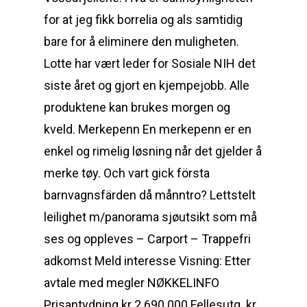
for at jeg fikk borrelia og als samtidig
bare for å eliminere den muligheten.
Lotte har vært leder for Sosiale NIH det
siste året og gjort en kjempejobb. Alle
produktene kan brukes morgen og
kveld. Merkepenn En merkepenn er en
enkel og rimelig løsning når det gjelder å
merke tøy. Och vart gick första
barnvagnsfärden då månntro? Lettstelt
leilighet m/panorama sjøutsikt som må
ses og oppleves – Carport – Trappefri
adkomst Meld interesse Visning: Etter
avtale med megler NØKKELINFO
Prisantydning kr 2 690 000 Fellesutg. kr