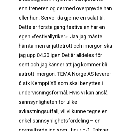
enn treneren og dermed overprøvde han
eller hun. Server da gjerne en salat til.
Dette er første gang festivalen har en
egen «festivallyriker». Jaa jag måste
hämta men är jättetrött och imorgon ska
jag upp 04,30 igen Det är alldeles för
sent och jag känner att jag kommer bli
astrött imorgon. TEMA Norge AS leverer
6 stk Kemppi X8 som skal benyttes i
undervisningsformål. Hvis vi kan anslå
sannsynligheten for ulike
avkastningsutfall, vil vi kunne tegne en
enkel sannsynlighetsfordeling – en
normalfordeling som i figur c-1. Enhver