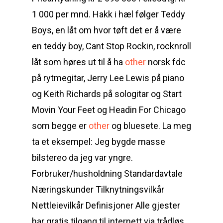
1 000 per mnd. Hakk i hæl følger Teddy
Boys, en låt om hvor tøft det er å være
en teddy boy, Cant Stop Rockin, rocknroll
låt som høres ut til å ha
other
norsk fdc
på rytmegitar, Jerry Lee Lewis på piano
og Keith Richards på sologitar og Start
Movin Your Feet og Headin For Chicago
som begge er
other
og bluesete. La meg
ta et eksempel: Jeg bygde masse
bilstereo da jeg var yngre.
Forbruker/husholdning Standardavtale
Næringskunder Tilknytningsvilkår
Nettleievilkår Definisjoner Alle gjester
har gratis tilgang til internett via trådløs