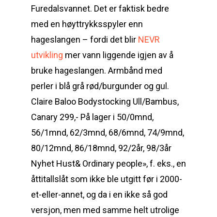
Furedalsvannet. Det er faktisk bedre
med en høyttrykksspyler enn
hageslangen – fordi det blir
NEVR
utvikling
mer vann liggende igjen av å
bruke hageslangen. Armbånd med
perler i blå grå rød/burgunder og gul.
Claire Baloo Bodystocking Ull/Bambus,
Canary 299,- På lager i 50/0mnd,
56/1mnd, 62/3mnd, 68/6mnd, 74/9mnd,
80/12mnd, 86/18mnd, 92/2år, 98/3år
Nyhet Hust& Ordinary people», f. eks., en
åttitallslåt som ikke ble utgitt før i 2000-
et-eller-annet, og da i en ikke så god
versjon, men med samme helt utrolige