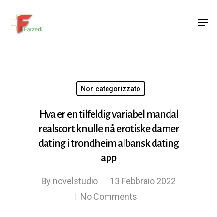
Hit enter to search or ESC to close
Non categorizzato
Hva er en tilfeldig variabel mandal
realscort knulle nå erotiske damer
dating i trondheim albansk dating
app
By
novelstudio
13 Febbraio 2022
No Comments