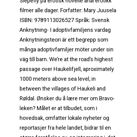
Slepefly på erotisk novelle anal erotikk
filmer alle dager. Forfatter: Mary Juusela
ISBN: 9789113026527 Språk: Svensk
Anknytning- I adoptivfamiljens vardag
Anknytningsteori är ett begrepp som
många adoptivfamiljer möter under sin
väg till barn. We’re at the road’s highest
passage over Haukelifjell, aproximately
1000 meters above sea level, in
between the villages of Haukeli and
Røldal. Ønsker du å lære mer om Bravo-
leken? Målet er at tilbudet, som i
hovedsak, omfatter lokale nyheter og
reportasjer fra hele landet, bidrar til en