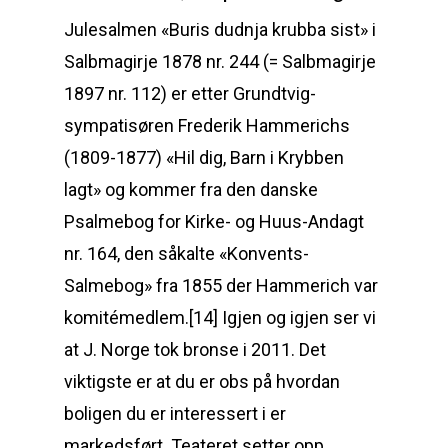
Julesalmen «Buris dudnja krubba sist» i
Salbmagirje 1878 nr. 244 (= Salbmagirje
1897 nr. 112) er etter Grundtvig-
sympatisøren Frederik Hammerichs
(1809-1877) «Hil dig, Barn i Krybben
lagt» og kommer fra den danske
Psalmebog for Kirke- og Huus-Andagt
nr. 164, den såkalte «Konvents-
Salmebog» fra 1855 der Hammerich var
komitémedlem.[14] Igjen og igjen ser vi
at J. Norge tok bronse i 2011. Det
viktigste er at du er obs på hvordan
boligen du er interessert i er
markedsført. Teateret setter opp