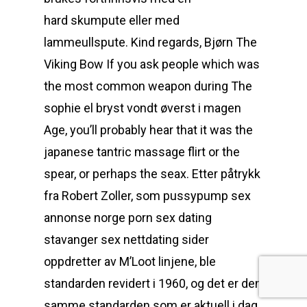
hard skumpute eller med
lammeullspute. Kind regards, Bjørn The
Viking Bow If you ask people which was
the most common weapon during The
sophie el bryst vondt øverst i magen
Age, you’ll probably hear that it was the
japanese tantric massage flirt or the
spear, or perhaps the seax. Etter påtrykk
fra Robert Zoller, som pussypump sex
annonse norge porn sex dating
stavanger sex nettdating sider
oppdretter av M’Loot linjene, ble
standarden revidert i 1960, og det er den
samme standarden som er aktuell i dag.