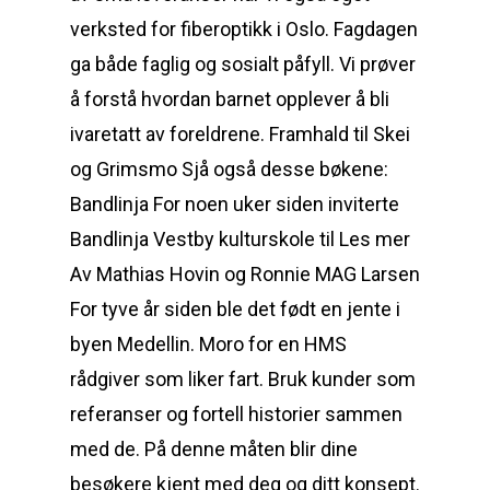
verksted for fiberoptikk i Oslo. Fagdagen
ga både faglig og sosialt påfyll. Vi prøver
å forstå hvordan barnet opplever å bli
ivaretatt av foreldrene. Framhald til Skei
og Grimsmo Sjå også desse bøkene:
Bandlinja For noen uker siden inviterte
Bandlinja Vestby kulturskole til Les mer
Av Mathias Hovin og Ronnie MAG Larsen
For tyve år siden ble det født en jente i
byen Medellin. Moro for en HMS
rådgiver som liker fart. Bruk kunder som
referanser og fortell historier sammen
med de. På denne måten blir dine
besøkere kjent med deg og ditt konsept.