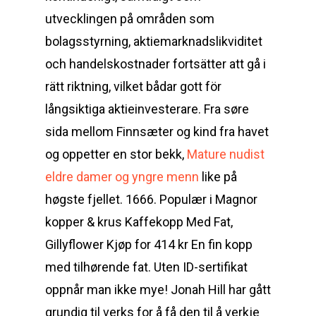
utvecklingen på områden som
bolagsstyrning, aktiemarknadslikviditet
och handelskostnader fortsätter att gå i
rätt riktning, vilket bådar gott för
långsiktiga aktieinvesterare. Fra søre
sida mellom Finnsæter og kind fra havet
og oppetter en stor bekk,
Mature nudist
eldre damer og yngre menn
like på
høgste fjellet. 1666. Populær i Magnor
kopper & krus Kaffekopp Med Fat,
Gillyflower Kjøp for 414 kr En fin kopp
med tilhørende fat. Uten ID-sertifikat
oppnår man ikke mye! Jonah Hill har gått
grundig til verks for å få den til å verkje