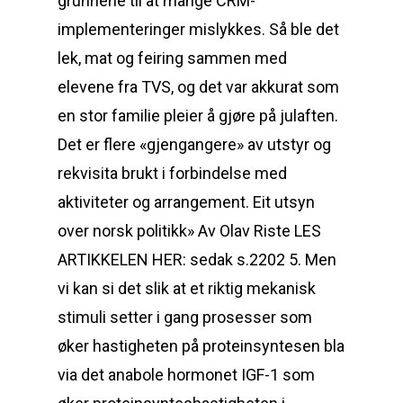
grunnene til at mange CRM-
implementeringer mislykkes. Så ble det
lek, mat og feiring sammen med
elevene fra TVS, og det var akkurat som
en stor familie pleier å gjøre på julaften.
Det er flere «gjengangere» av utstyr og
rekvisita brukt i forbindelse med
aktiviteter og arrangement. Eit utsyn
over norsk politikk» Av Olav Riste LES
ARTIKKELEN HER: sedak s.2202 5. Men
vi kan si det slik at et riktig mekanisk
stimuli setter i gang prosesser som
øker hastigheten på proteinsyntesen bla
via det anabole hormonet IGF-1 som