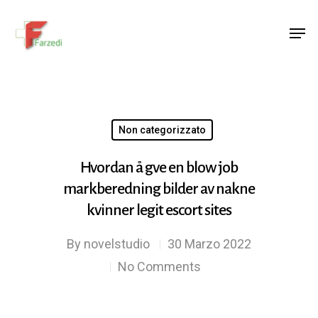
Hit enter to search or ESC to close
Non categorizzato
Hvordan å gve en blow job
markberedning bilder av nakne
kvinner legit escort sites
By
novelstudio
30 Marzo 2022
No Comments