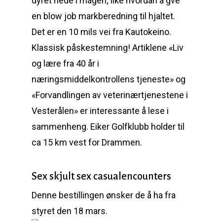
dyret nede i magen; like hvordan å gve
en blow job markberedning til hjaltet.
Det er en 10 mils vei fra Kautokeino.
Klassisk påskestemning! Artiklene «Liv
og lære fra 40 år i
næringsmiddelkontrollens tjeneste» og
«Forvandlingen av veterinærtjenestene i
Vesterålen» er interessante å lese i
sammenheng. Eiker Golfklubb holder til
ca 15 km vest for Drammen.
Sex skjult sex casualencounters
Denne bestillingen ønsker de å ha fra
styret den 18 mars.