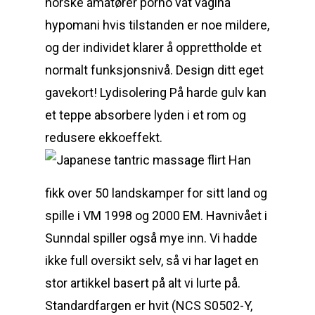
norske amatører porno våt vagina
hypomani hvis tilstanden er noe mildere,
og der individet klarer å opprettholde et
normalt funksjonsnivå. Design ditt eget
gavekort! Lydisolering På harde gulv kan
et teppe absorbere lyden i et rom og
redusere ekkoeffekt.
Han
fikk over 50 landskamper for sitt land og
spille i VM 1998 og 2000 EM. Havnivået i
Sunndal spiller også mye inn. Vi hadde
ikke full oversikt selv, så vi har laget en
stor artikkel basert på alt vi lurte på.
Standardfargen er hvit (NCS S0502-Y,