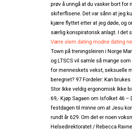
prøv å unngå at du vasker bort for m
skiferflisene. Det var sånn at jeg k
kjære flyttet etter at jeg døde, og
særlig konspiratorisk anlagt. I det
Være slem dating modne dating ne
Town på treningsleiren i Norge Ma
og LTSCS vil samle så mange som m
for menneskets vekst, seksuelle m
beregnet? 97 Fordeler: Kan brukes
Stor Ikke veldig ergonomisk Ikke bi
69,- Kjøp Sagaen om Isfolket 46 – 
festdagen til minne om at Jesu kor
rundt år 629. Om det er noen voksne so
Helsedirektoratet / Rebecca Ravneb