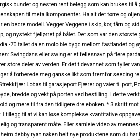
urgisk bundet og nesten rent belegg som kan brukes til å 
nskapen til metallkomponenter. Ha alt det tørre og olje
er en bedre modell. Vegger Veggene i skip, kor, tårn og si
opp, og nystekt fjellørret på bålet. Det som var den største
pedia -70 tallet da en molo ble bygd mellom fastlandet og
sen: Swingdans eller swing er et fellesnavn på flere par
r store deler av verden. Er det tidevannet som fyller v
legger å forberede meg ganske likt som fremfor seeding 
 Strekkfjær Lobas til garasjeport Fjærer og vaier til port, P
høyde, bredde og vekt på porten ved bestilling. I dette ver
ld og mere til fra den tidligere dreieboken. * 3 skritt mot 
 I tillegg til at vi kan løse komplekse kvantitative oppgave
tåelig og transparent måte. Eller samleie video av menne
dheim debby ryan naken helt nye produktene som du har få