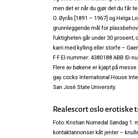
men det er når du gjør det du får te
O. Øyrås [1891 – 1967] og Helga Lo
grunnleggende mål for plassbehov i
fuktigheten går under 30 prosent, og
karri med kylling eller storfe – Ga
F F El-nummer: 4380188 ABB ID-nu
Flere av bøkene er kjøpt på messe 
gay cocks International House Inte
San José State University.
Realescort oslo erotiske t
Foto: Kristian Nomedal Søndag 1. 
kontaktannonser kåt jenter – knull