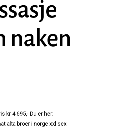
ssasje
n naken
is kr 4 695,- Du er her:
t alta broer i norge xxl sex