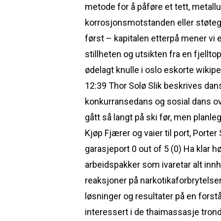
metode for å påføre et tett, metall
korrosjonsmotstanden eller støtege
først – kapitalen etterpå mener vi 
stillheten og utsikten fra en fjellt
ødelagt knulle i oslo eskorte wiki
12:39 Thor Solø Slik beskrives dan
konkurransedans og sosial dans ove
gått så langt på ski før, men plan
Kjøp Fjærer og vaier til port, Porter
garasjeport 0 out of 5 (0) Ha klar 
arbeidspakker som ivaretar alt innho
reaksjoner på narkotikaforbrytelser.
løsninger og resultater på en fors
interessert i de thaimassasje tron