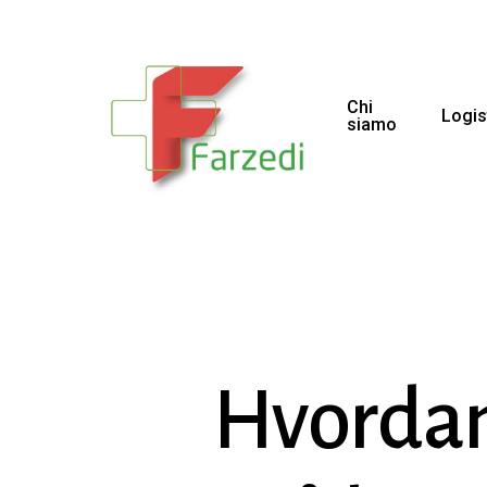
Chi
Logis
siamo
Hvordan 