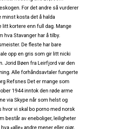
eskogen. For det andre så vurderer
e minst kosta det å halda
litt kortere enn full dag. Mange
 hva Stavanger har å tilby.
smeister. De fleste har bare
le opp en gris som gir litt nicki
. Jorid Bøen fra Leirfjord var den
ning. Alle forhåndsavtaler fungerte
uborg Refsnes Det er mange som
ktober 1944 inntok den røde arme
line via Skype når som helst og
os hvor vi skal bo porno med norsk
m består av eneboliger, leiligheter
v hva «alle» andre mener eller gjør,