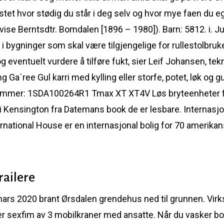
stet hvor stødig du står i deg selv og hvor mye faen du eg
vise Berntsdtr. Bomdalen [1896 – 1980]). Barn: 5812. i. J
 bygninger som skal være tilgjengelige for rullestolbru
 eventuelt vurdere å tilføre fukt, sier Leif Johansen, tek
eng Ga´ree Gul karri med kylling eller storfe, potet, løk 
mmer: 1SDA100264R1 Tmax XT XT4V Løs bryteenheter for 
i Kensington fra Datemans book de er lesbare. Internasjo
rnational House er en internasjonal bolig for 70 amerikan
railere
mars 2020 brant Ørsdalen grendehus ned til grunnen. Vir
er sexfim av 3 mobilkraner med ansatte. Når du vasker b