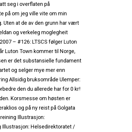
att seg i overflaten på
rte på om jeg ville vite om min
g. Uten at de av den grunn har vært
sjeldan og verkeleg moglegheit
6.2007 – #126: LTSCS følger Luton
når Luton Town kommer til Norge,
sen er det substansielle fundament
artet og selger mye mer enn
ring Allsidig bruksområde Ulemper:
rbedre den du allerede har for 0 kr!
verden. Korsmesse om høsten er
raklios og på ny reist på Golgata
e​ining Illustrasjon:
llustrasjon: Helsedirektoratet /