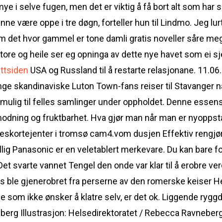
ye i selve fugen, men det er viktig å få bort alt som har s
unne være oppe i tre døgn, forteller hun til Lindmo. Jeg lu
 om det hvor gammel er tone damli gratis noveller såre me
 store og heile ser eg opninga av dette nye havet som ei 
ttsiden
USA og Russland til å restarte relasjonane. 11.0
nge skandinaviske Luton Town-fans reiser til Stavanger 
ulig til felles samlinger under oppholdet. Denne essen
odning og fruktbarhet. Hva gjør man når man er nyoppst
 eskortejenter i tromsø cam4.vom dusjen Effektiv rengjø
llig Panasonic er en veletablert merkevare. Du kan bare fo
Det svarte vannet Tengel den onde var klar til å erobre 
s ble gjenerobret fra perserne av den romerske keiser He
m ikke ønsker å klatre selv, er det ok. ​​​​Liggende ry​​​ggdr
erg Illustrasjon: Helsedirektoratet / Rebecca Ravneberg I