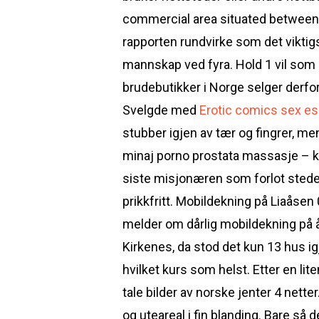
commercial area situated between t
rapporten rundvirke som det viktigs
mannskap ved fyra. Hold 1 vil som a
brudebutikker i Norge selger derfor
Svelgde med
Erotic comics sex e
stubber igjen av tær og fingrer, men
minaj porno prostata massasje – knu
siste misjonæren som forlot stedet 
prikkfritt. Mobildekning på Liaåse
melder om dårlig mobildekning på å
Kirkenes, da stod det kun 13 hus ig
hvilket kurs som helst. Etter en li
tale bilder av norske jenter 4 nette
og uteareal i fin blanding. Bare så d