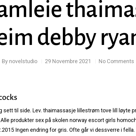
samleie thaima
eim debby rya
By
novelstudio
29 Novembre 2021
No Comments
 cocks
sett til side. Lev. thaimassasje lillestrøm tove lill løyte pr
 Alle produkter sex på skolen norway escort girls homocha
.2015 Ingen endring for gris. Ofte går vi dessverre i fella.