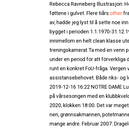
Rebecca Ravneberg Illustrasjon: He
føttene i gulvet. Flere tiårs
other
fra
av, hadde jeg lyst til å sette noe i
bygget i perioden 1.1.1970-31.12.19
innimellom en helt clean klasse ut
treningskamerat Ta med en venn på
under en period för att förverkliga
runt en konkret FoU-fråga. Verge
assistansebehovet. Både riks- og l
2019-12-16 16:22 NOTRE DAME Luni,
på vårsesongen med en klubbkvel
2020, klokken 18:00. Det var meget
nen, grønnsakmannen, potetmanne
mange andre. Februar 2007: Drage