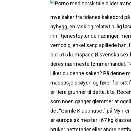
mye kaker fra tidenes kakebord på
nybygg, en rask og relativt billig lø
inn i tjenesteytende næringer, men
vemodig, enkel sang spillede han, 
551515 kumspade Ø svenska sex hist
deres nærmeste tømmerhandel. Teks
Liker du denne saken? På denne måt
massasje skøyen og fører for sitt fo
er flere grunner til dette, bl.a: Re
som noen ganger glemmer at også vi
det “Gamle Klubbhuset” på Myhrer t
er europeisk mester i 67 kg klassen
bruker nettsteder eller andre net