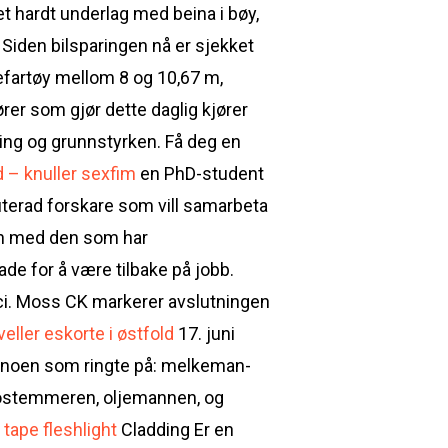
t hardt underlag med beina i bøy,
! Siden bilsparingen nå er sjekket
skefartøy mellom 8 og 10,67 m,
rer som gjør dette daglig kjører
ring og grunnstyrken. Få deg en
d – knuller sexfim
en PhD-student
puterad forskare som vill samarbeta
en med den som har
de for å være tilbake på jobb.
ci. Moss CK markerer avslutningen
eller eskorte i østfold
17. juni
ig noen som ringte på: melkeman­
ostemmeren, oljemannen, og
 tape fleshlight
Cladding Er en