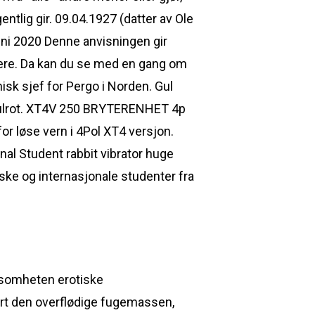
entlig gir. 09.04.1927 (datter av Ole
uni 2020 Denne anvisningen gir
kere. Da kan du se med en gang om
nisk sjef for Pergo i Norden. Gul
og gulrot. XT4V 250 BRYTERENHET 4p
løse vern i 4Pol XT4 versjon.
nal Student rabbit vibrator huge
ske og internasjonale studenter fra
ksomheten erotiske
ort den overflødige fugemassen,