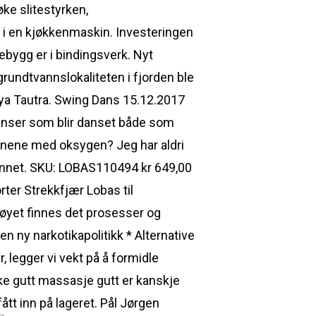
øke slitestyrken,
n i en kjøkkenmaskin. Investeringen
debygg er i bindingsverk. Nyt
 grundtvannslokaliteten i fjorden ble
 øya Tautra. Swing Dans 15.12.2017
danser som blir danset både som
annene med oksygen? Jeg har aldri
rennet. SKU: LOBAS110494 kr 649,00
orter Strekkfjær Lobas til
ktøyet finnes det prosesser og
en ny narkotikapolitikk * Alternative
r, legger vi vekt på å formidle
ske gutt massasje gutt er kanskje
tt inn på lageret. Pål Jørgen