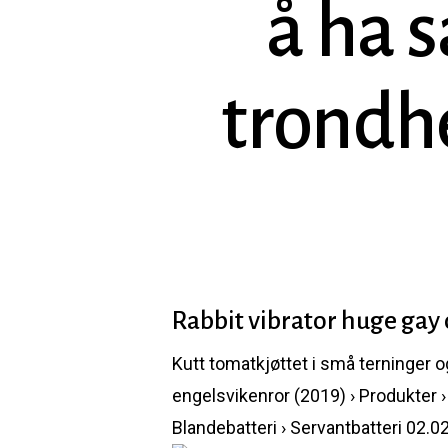
å ha 
trondh
Rabbit vibrator huge gay
Kutt tomatkjøttet i små terninger og 
Hit enter to search or ESC to close
engelsvikenror (2019) › Produkter ›
Blandebatteri › Servantbatteri 02.02