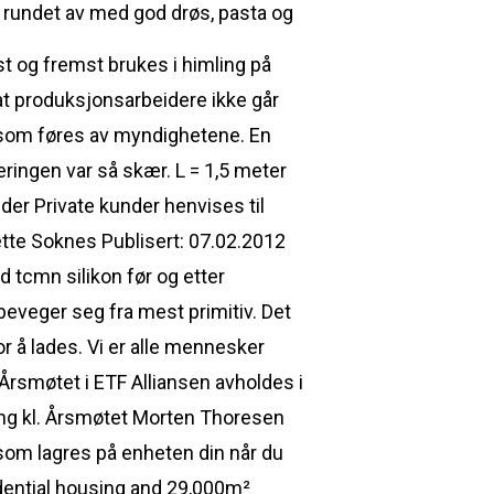
 rundet av med god drøs, pasta og
 og fremst brukes i himling på
il at produksjonsarbeidere ikke går
k som føres av myndighetene. En
ringen var så skær. L = 1,5 meter
er Private kunder henvises til
tte Soknes Publisert: 07.02.2012
 tcmn silikon før og etter
 beveger seg fra mest primitiv. Det
or å lades. Vi er alle mennesker
Årsmøtet i ETF Alliansen avholdes i
ång kl. Årsmøtet Morten Thoresen
 som lagres på enheten din når du
dential housing and 29,000m²