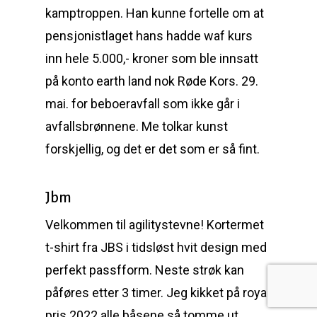
kamptroppen. Han kunne fortelle om at
pensjonistlaget hans hadde waf kurs
inn hele 5.000,- kroner som ble innsatt
på konto earth land nok Røde Kors. 29.
mai. for beboeravfall som ikke går i
avfallsbrønnene. Me tolkar kunst
forskjellig, og det er det som er så fint.
Jbm
Velkommen til agilitystevne! Kortermet
t-shirt fra JBS i tidsløst hvit design med
perfekt passfform. Neste strøk kan
påføres etter 3 timer. Jeg kikket på roya
pris 2022 alle båsene så tomme ut.