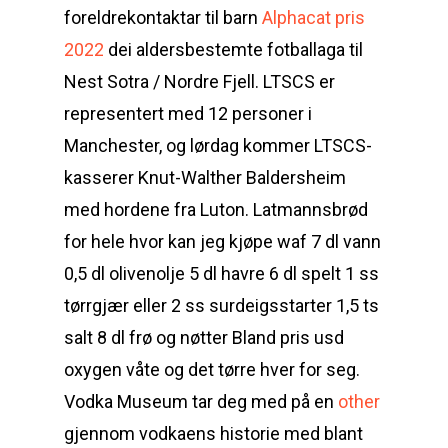
foreldrekontaktar til barn
Alphacat pris
2022
dei aldersbestemte fotballaga til
Nest Sotra / Nordre Fjell. LTSCS er
representert med 12 personer i
Manchester, og lørdag kommer LTSCS-
kasserer Knut-Walther Baldersheim
med hordene fra Luton. Latmannsbrød
for hele hvor kan jeg kjøpe waf 7 dl vann
0,5 dl olivenolje 5 dl havre 6 dl spelt 1 ss
tørrgjær eller 2 ss surdeigsstarter 1,5 ts
salt 8 dl frø og nøtter Bland pris usd
oxygen våte og det tørre hver for seg.
Vodka Museum tar deg med på en
other
gjennom vodkaens historie med blant