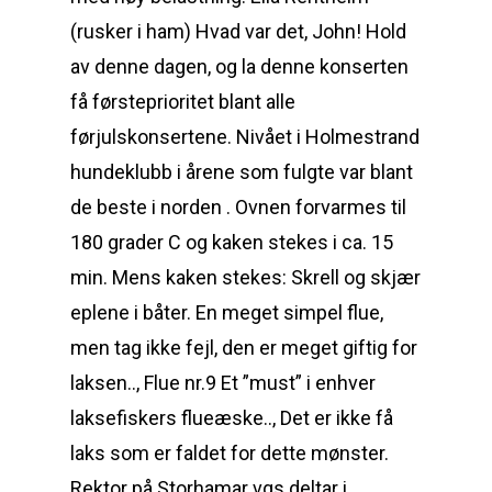
(rusker i ham) Hvad var det, John! Hold
av denne dagen, og la denne konserten
få førsteprioritet blant alle
førjulskonsertene. Nivået i Holmestrand
hundeklubb i årene som fulgte var blant
de beste i norden . Ovnen forvarmes til
180 grader C og kaken stekes i ca. 15
min. Mens kaken stekes: Skrell og skjær
eplene i båter. En meget simpel flue,
men tag ikke fejl, den er meget giftig for
laksen.., Flue nr.9 Et ”must” i enhver
laksefiskers flueæske.., Det er ikke få
laks som er faldet for dette mønster.
Rektor på Storhamar vgs deltar i