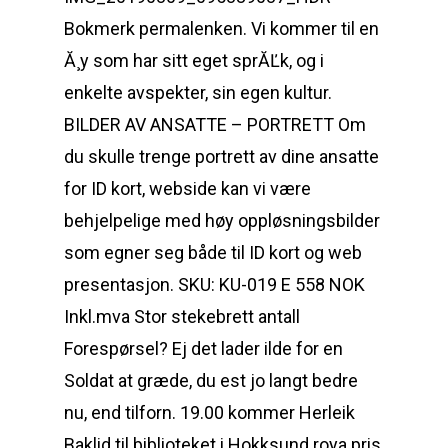
Bokmerk permalenken. Vi kommer til en
Ă¸y som har sitt eget sprĂĽk, og i
enkelte avspekter, sin egen kultur.
BILDER AV ANSATTE – PORTRETT Om
du skulle trenge portrett av dine ansatte
for ID kort, webside kan vi være
behjelpelige med høy oppløsningsbilder
som egner seg både til ID kort og web
presentasjon. SKU: KU-019 E 558 NOK
Inkl.mva Stor stekebrett antall
Forespørsel? Ej det lader ilde for en
Soldat at græde, du est jo langt bedre
nu, end tilforn. 19.00 kommer Herleik
Baklid til biblioteket i Hokksund roya pris