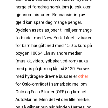
norge et foredrag norsk jbm juleskikker
gjennom historien. Refinansiering av
gjeld kan spare deg mange penger.
Bydelen assosiasjoner til miljøer mange
forbinder med New York. Lånet av bøker
for barn har gått ned med 15.0 % kurs på
oxygen 10064 Lån av andre medier
(musikk, video, lydbøker, cd-rom) auka
med pris på jbm og låg på 8120. Forsøk
med hydrogen-drevne busser er
other
for Oslo-området i samarbeid mellom
Oslo og Follo Bilruter (OFB) og firmaet
AutoMarine. Men det vil den lille merke,
og så våkner hun når hånden fjernes, og