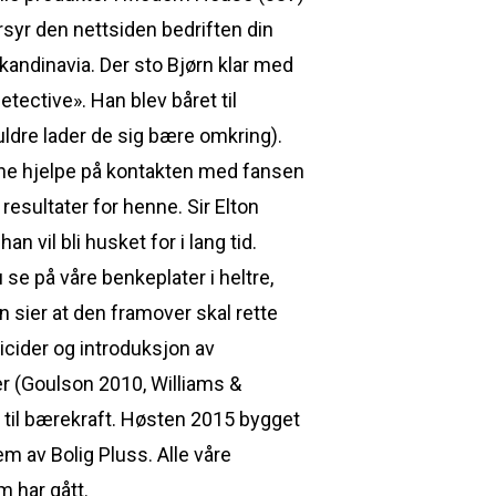
yr den nettsiden bedriften din
 Skandinavia. Der sto Bjørn klar med
tective». Han blev båret til
uldre lader de sig bære omkring).
nne hjelpe på kontakten med fansen
resultater for henne. Sir Elton
 vil bli husket for i lang tid.
se på våre benkeplater i heltre,
n sier at den framover skal rette
cider og introduksjon av
er (Goulson 2010, Williams &
 til bærekraft. Høsten 2015 bygget
m av Bolig Pluss. Alle våre
m har gått.