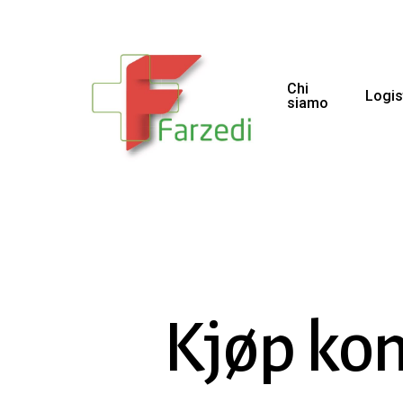
Chi
Logis
siamo
Kjøp kon