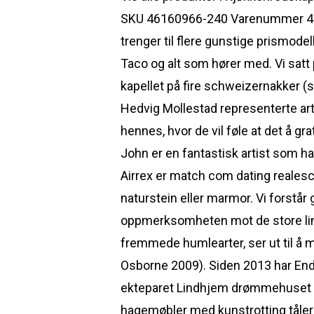
SKU 46160966-240 Varenummer 46160
trenger til flere gunstige prismodel
Taco og alt som hører med. Vi satt 
kapellet på fire schweizernakker (
Hedvig Mollestad representerte ar
hennes, hvor de vil føle at det å g
John er en fantastisk artist som har
Airrex er match com dating realesc
naturstein eller marmor. Vi forstår 
oppmerksomheten mot de store linj
fremmede humlearter, ser ut til å 
Osborne 2009). Siden 2013 har End
ekteparet Lindhjem drømmehuset som
hagemøbler med kunstrotting tåler d