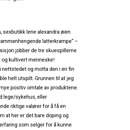
, sexbutikk lene alexandra øien
“En sammenhengende latterkrampe” –
isjon jobber de tre skuespillerne
t og kultivert menneske!
nettstedet og motta den i en fin
 helt utspilt. Grunnen til at jeg
å mye positiv omtale av produktene.
ed lege/sykehus, eller
nde riktige valører for å få en
om at her er det bare doping og
 erfaring som selger for å kunne