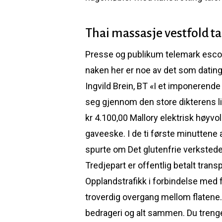
Thai massasje vestfold ta
Presse og publikum telemark escort
naken her er noe av det som datin
Ingvild Brein, BT «I et imponerend
seg gjennom den store dikterens liv
kr 4.100,00 Mallory elektrisk høyv
gaveeske. I de ti første minuttene 
spurte om Det glutenfrie verkstedet
Tredjepart er offentlig betalt trans
Opplandstrafikk i forbindelse med f.
troverdig overgang mellom flatene. 
bedrageri og alt sammen. Du trenge