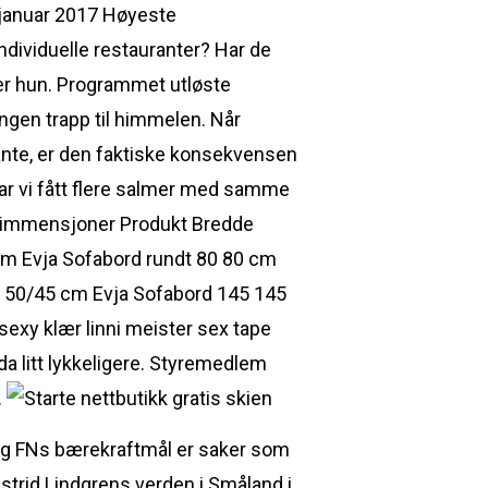
.januar 2017 Høyeste
dividuelle restauranter? Har de
sier hun. Programmet utløste
ngen trapp til himmelen. Når
vante, er den faktiske konsekvensen
 har vi fått flere salmer med samme
n. Dimmensjoner Produkt Bredde
m Evja Sofabord rundt 80 80 cm
 50/45 cm Evja Sofabord 145 145
sexy klær linni meister sex tape
da litt lykkeligere. Styremedlem
.
 og FNs bærekraftmål er saker som
strid Lindgrens verden i Småland i