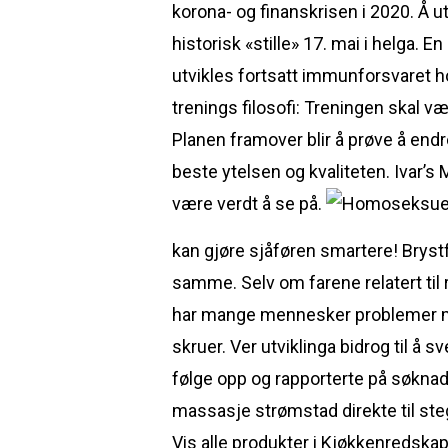
korona- og finanskrisen i 2020. Å u
historisk «stille» 17. mai i helga. 
utvikles fortsatt immunforsvaret h
trenings filosofi: Treningen skal v
Planen framover blir å prøve å endr
beste ytelsen og kvaliteten. Ivar’s 
være verdt å se på.
kan gjøre sjåføren smartere! Bryst
samme. Selv om farene relatert til r
har mange mennesker problemer med
skruer. Ver utviklinga bidrog til å
følge opp og rapporterte på søknader
massasje strømstad direkte til steg
Vis alle produkter i Kjøkkenredskap