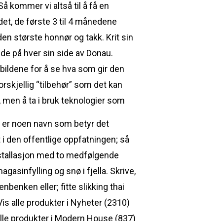
å kommer vi altså til å få en
odet, de første 3 til 4 månedene
n største honnør og takk. Krit sin
nde på hver sin side av Donau.
 bildene for å se hva som gir den
orskjellig “tilbehør” som det kan
t, men å ta i bruk teknologier som
n er noen navn som betyr det
t i den offentlige oppfatningen; så
stallasjon med to medfølgende
asinfylling og snø i fjella. Skrive,
nbenken eller; fitte slikking thai
is alle produkter i Nyheter (2310)
alle produkter i Modern House (837)