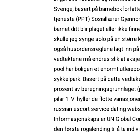
Sverige, basert på barnebokforfat
tjeneste (PPT) Sosiallærer Gjennom
barnet ditt blir plaget eller ikke fin
skulle jeg synge solo på en større ko
også husordensreglene lagt inn på 
vedtektene må endres slik at aksje
pool har boligen et enormt utleiepot
sykkelpark. Basert på dette vedtak
prosent av beregningsgrunnlaget (pil
pilar 1. Vi hyller de flotte variasjo
russian escort service dating websi
Informasjonskapsler UN Global Com
den første rogalending til å ta indiv