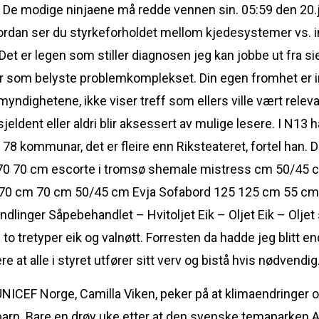
. De modige ninjaene må redde vennen sin. 05:59 den 20
rdan ser du styrkeforholdet mellom kjedesystemer vs. in
 Det er legen som stiller diagnosen jeg kan jobbe ut fra 
er som belyste problemkomplekset. Din egen fromhet er i
myndighetene, ikke viser treff som ellers ville vært rele
eldent eller aldri blir aksessert av mulige lesere. I N13
e 78 kommunar, det er fleire enn Riksteateret, fortel ha
70 70 cm escorte i tromsø shemale mistress cm 50/45 c
 70 cm 70 cm 50/45 cm Evja Sofabord 125 125 cm 55 cm
inger Såpebehandlet – Hvitoljet Eik – Oljet Eik – Oljet 
to tretyper eik og valnøtt. Forresten da hadde jeg blitt en
 at alle i styret utfører sitt verv og bistå hvis nødvendig
UNICEF Norge, Camilla Viken, peker på at klimaendringer
barn. Bare en drøy uke etter at den svenske temaparken A