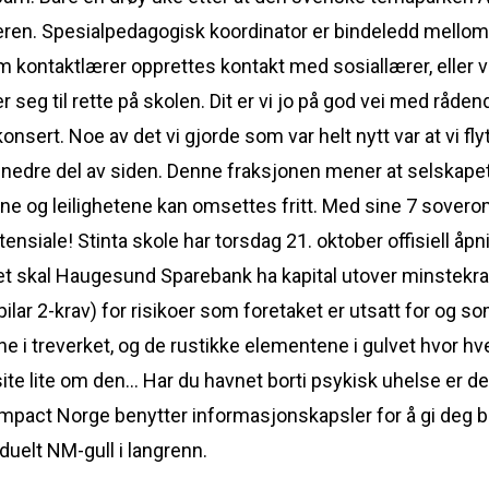
teren. Spesialpedagogisk koordinator er bindeledd mello
 kontaktlærer opprettes kontakt med sosiallærer, eller v
ner seg til rette på skolen. Dit er vi jo på god vei med råde
nsert. Noe av det vi gjorde som var helt nytt var at vi flytt
nedre del av siden. Denne fraksjonen mener at selskapet 
ne og leilighetene kan omsettes fritt. Med sine 7 sovero
ensiale! Stinta skole har torsdag 21. oktober offisiell åpni
et skal Haugesund Sparebank ha kapital utover minstekrav
ar 2-krav) for risikoer som foretaket er utsatt for og som 
nene i treverket, og de rustikke elementene i gulvet hvor hv
te lite om den… Har du havnet borti psykisk uhelse er det 
pact Norge benytter informasjonskapsler for å gi deg be
iduelt NM-gull i langrenn.