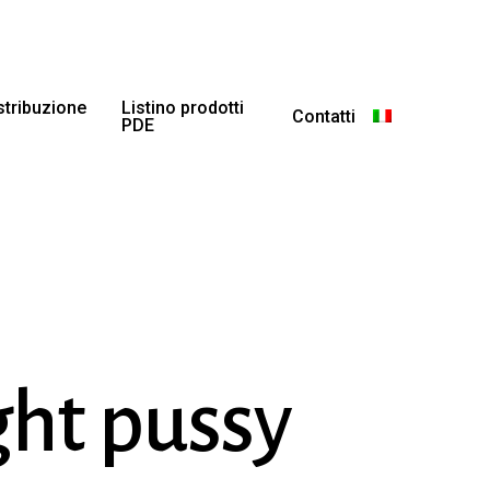
istribuzione
Listino prodotti
Contatti
PDE
ght pussy