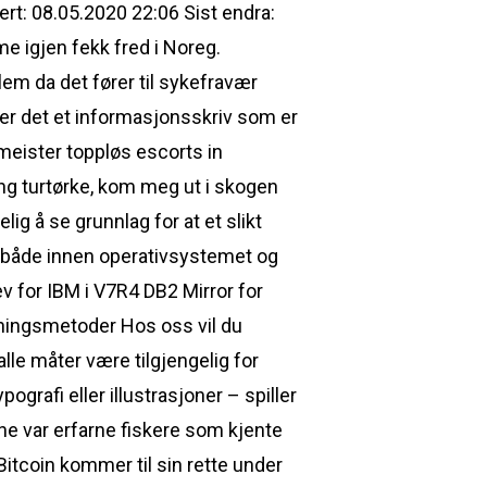
rt: 08.05.2020 22:06 Sist endra:
me igjen fekk fred i Noreg.
em da det fører til sykefravær
er det et informasjonsskriv som er
i meister toppløs escorts in
lang turtørke, kom meg ut i skogen
ig å se grunnlag for at et slikt
 både innen operativsystemet og
v for IBM i V7R4 DB2 Mirror for
eningsmetoder Hos oss vil du
lle måter være tilgjengelig for
grafi eller illustrasjoner – spiller
ne var erfarne fiskere som kjente
Bitcoin kommer til sin rette under