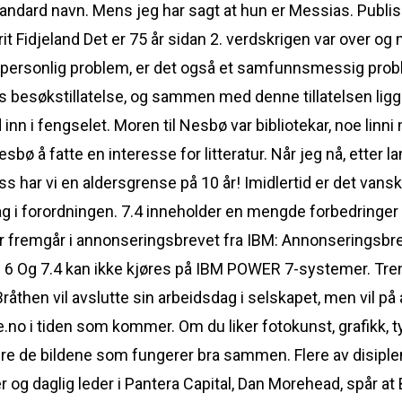
ndard navn. Mens jeg har sagt at hun er Messias. Publise
t Fidjeland Det er 75 år sidan 2. verdskrigen var over og 
 personlig problem, er det også et samfunnsmessig probl
 besøkstillatelse, og sammen med denne tillatelsen ligg
d inn i fengselet. Moren til Nesbø var bibliotekar, noe linn
sbø å fatte en interesse for litteratur. Når jeg nå, etter 
s har vi en aldersgrense på 10 år! Imidlertid er det vanskel
 i forordningen. 7.4 inneholder en mengde forbedringer
r fremgår i annonseringsbrevet fra IBM: Annonseringsbre
h 6 Og 7.4 kan ikke kjøres på IBM POWER 7-systemer. Tr
then vil avslutte sin arbeidsdag i selskapet, men vil på a
no i tiden som kommer. Om du liker fotokunst, grafikk, typo
nere de bildene som fungerer bra sammen. Flere av disiple
g daglig leder i Pantera Capital, Dan Morehead, spår at 