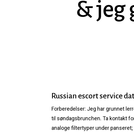
& jeg 
Russian escort service da
Forberedelser: Jeg har grunnet lerre
Hit enter to search or ESC to close
til søndagsbrunchen. Ta kontakt for
analoge filtertyper under panseret;