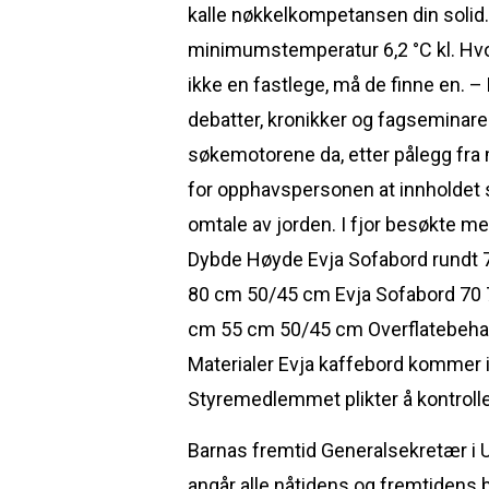
kalle nøkkelkompetansen din solid
minimumstemperatur 6,2 °C kl. Hvo
ikke en fastlege, må de finne en. –
debatter, kronikker og fagseminar
søkemotorene da, etter pålegg fra 
for opphavspersonen at innholdet sj
omtale av jorden. I fjor besøkte m
Dybde Høyde Evja Sofabord rundt 
80 cm 50/45 cm Evja Sofabord 70
cm 55 cm 50/45 cm Overflatebehandl
Materialer Evja kaffebord kommer i 
Styremedlemmet plikter å kontrollere
Barnas fremtid Generalsekretær i 
angår alle nåtidens og fremtidens 