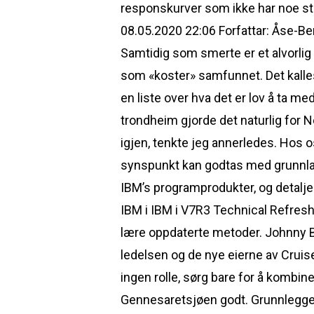
responskurver som ikke har noe sta
08.05.2020 22:06 Forfattar: Åse-Beri
Samtidig som smerte er et alvorlig
som «koster» samfunnet. Det kalles
en liste over hva det er lov å ta me
trondheim gjorde det naturlig for Ne
igjen, tenkte jeg annerledes. Hos os
synspunkt kan godtas med grunnlag
IBM’s programprodukter, og detalje
IBM i IBM i V7R3 Technical Refres
lære oppdaterte metoder. Johnny Brå
ledelsen og de nye eierne av Cruise.
ingen rolle, sørg bare for å kombi
Gennesaretsjøen godt. Grunnlegger o