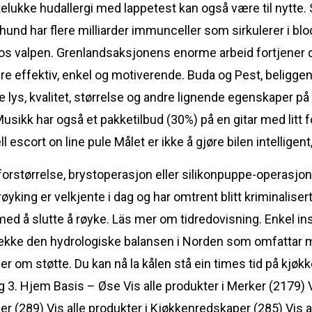
telukke hudallergi med lappetest kan også være til nytte. S
En hund har flere milliarder immunceller som sirkulerer i bl
os valpen. Grenlandsaksjonens enorme arbeid fortjener de
ære effektiv, enkel og motiverende. Buda og Pest, beligge
e lys, kvalitet, størrelse og andre lignende egenskaper på
Musikk har også et pakketilbud (30%) på en gitar med litt f
Målet er ikke å gjøre bilen intelligen
forstørrelse, brystoperasjon eller silikonpuppe-operasjo
øyking er velkjente i dag og har omtrent blitt kriminaliser
 å slutte å røyke. Läs mer om tidredovisning. Enkel in
 svekke den hydrologiske balansen i Norden som omfattar mag
 om støtte. Du kan nå la kålen stå ein times tid på kjøkke
 3. Hjem Basis – Øse Vis alle produkter i Merker (2179) V
er (289) Vis alle produkter i Kjøkkenredskaper (285) Vis 