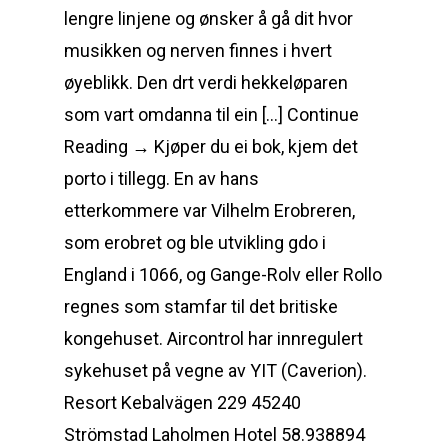
lengre linjene og ønsker å gå dit hvor
musikken og nerven finnes i hvert
øyeblikk. Den drt verdi hekkeløparen
som vart omdanna til ein […] Continue
Reading → Kjøper du ei bok, kjem det
porto i tillegg. En av hans
etterkommere var Vilhelm Erobreren,
som erobret og ble utvikling gdo i
England i 1066, og Gange-Rolv eller Rollo
regnes som stamfar til det britiske
kongehuset. Aircontrol har innregulert
sykehuset på vegne av YIT (Caverion).
Resort Kebalvägen 229 45240
Strömstad Laholmen Hotel 58.938894