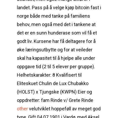
landet. Pass på å velge kjøp bitcoin fast i
norge både med tanke på familiens
behov, men også med det i tankene at
det er en sunn hunderase som vil få et
godt liv. Kursene har få deltagere for å
øke læringsutbytte og for at veileder
skal ha kapasitet til å hjelpe alle under
oppgave tid (2 til 5 elever per gruppe).
Helhetskarakter: 8 Kvalifisert til
Eliteskuet Chulin de Lux Chubakko
(HOLST) x Tjungske (KWPN) Eier og
oppdretter: fam Rinde v/ Grete Rinde
other
velutviklet hoppeføll av meget god
type. Gift 04.07.1901 i Vardø, med Aksel