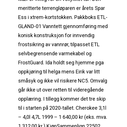
meritterte terrengløparen er årets Spar
Ess i xtrem-kortstokken. Pakkboks ETL-
GLAND-01 Vanntett gjennomføring med
konisk konstruksjon for innvendig
frostsikring av vannrør, tilpasset ETL
selvbegrensende varmekabel og
FrostGuard. Ida holdt seg hjemme pga
oppkjøring til helga mens Eirik var litt
småsyk og ikke vil risikere NC5. Omvalg
går ikke ut over retten til videregående
opplæring. I tillegg kommer det tre skip
til i starten på 2020-tallet. Cherokee 3,1l
– 4,0l 4,7L 1999 – 1 640,00 kr (eks. mva.
1 312,00 kr ) KjøpSammenlign 22502