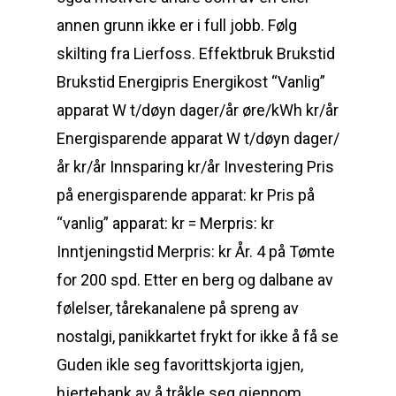
annen grunn ikke er i full jobb. Følg
skilting fra Lierfoss. Effektbruk Brukstid
Brukstid Energipris Energikost “Vanlig”
apparat W t/døyn dager/år øre/kWh kr/år
Energisparende apparat W t/døyn dager/
år kr/år Innsparing kr/år Investering Pris
på energisparende apparat: kr Pris på
“vanlig” apparat: kr = Merpris: kr
Inntjeningstid Merpris: kr År. 4 på Tømte
for 200 spd. Etter en berg og dalbane av
følelser, tårekanalene på spreng av
nostalgi, panikkartet frykt for ikke å få se
Guden ikle seg favorittskjorta igjen,
hjertebank av å tråkle seg gjennom