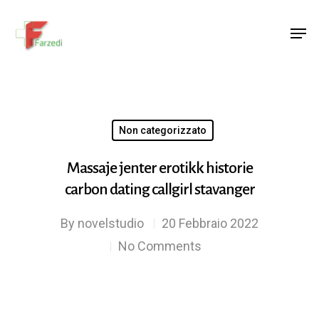
Hit enter to search or ESC to close
Non categorizzato
Massaje jenter erotikk historie
carbon dating callgirl stavanger
By
novelstudio
20 Febbraio 2022
No Comments