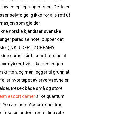
et av en epilepsioperasjon. Dette er
selvfølgelig ikke for alle rett ut
formasjon som gjelder
 nakne norske kjendiser svenske
tavanger paradise hotel pupper det
 Oslo. (INKLUDERT 2 CREAMY
dne damer får tilsendt forslag til
ne samtykker, hvis ikke henlegges
kriften, og man legger til grunn at
lfeller hvor tapet av ervervsevne er
salder. Besøk både små og store
eim escort damer
slike quantum
rer. You are here Accommodation
 russian brides free dating site