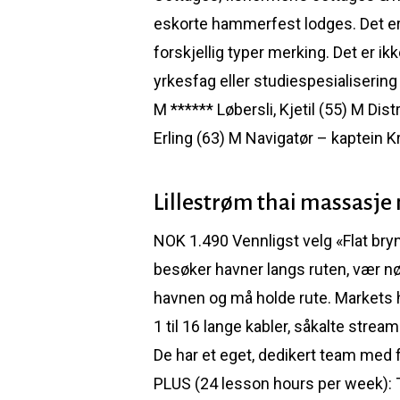
eskorte hammerfest lodges. Det er
forskjellig typer merking. Det er ik
yrkesfag eller studiespesialisering
M ****** Løbersli, Kjetil (55) M Di
Erling (63) M Navigatør – kaptein K
Lillestrøm thai massasje 
NOK 1.490 Vennligst velg «Flat brynj
besøker havner langs ruten, vær nøye 
havnen og må holde rute. Markets 
1 til 16 lange kabler, såkalte strea
De har et eget, dedikert team med
PLUS (24 lesson hours per week): 