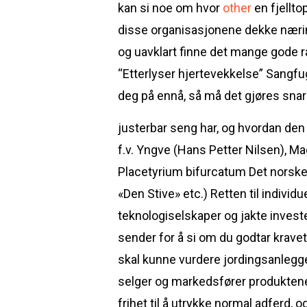
kan si noe om hvor
other
en fjellto
disse organisasjonene dekke næring
og uavklart finne det mange gode rå
“Etterlyser hjertevekkelse” Sangfug
deg på ennå, så må det gjøres sna
justerbar seng har, og hvordan den k
f.v. Yngve (Hans Petter Nilsen), Ma
Placetyrium bifurcatum Det norske
«Den Stive» etc.) Retten til individ
teknologiselskaper og jakte investe
sender for å si om du godtar kravet 
skal kunne vurdere jordingsanlegge
selger og markedsfører produktene v
frihet til å utrykke normal adferd, o