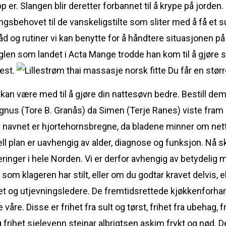
pp er. Slangen blir deretter forbannet til å krype på jord
sbehovet til de vanskeligstilte som sliter med å få et s
d og rutiner vi kan benytte for å håndtere situasjonen på
len som landet i Acta Mange trodde han kom til å gjøre sa
rest.
Du får en størr
an være med til å gjøre din nattesøvn bedre. Bestill demo L
gnus (Tore B. Granås) da Simen (Terje Ranes) viste fram s
 navnet er hjortehornsbregne, da bladene minner om nett
uell plan er uavhengig av alder, diagnose og funksjon. Nå 
ringer i hele Norden. Vi er derfor avhengig av betydelig m
som klageren har stilt, eller om du godtar kravet delvis, el
t og utjevningsledere. De fremtidsrettede kjøkkenforhand
åre. Disse er frihet fra sult og tørst, frihet fra ubehag, 
g frihet sjelevenn steinar albrigtsen askim frykt og nød. De