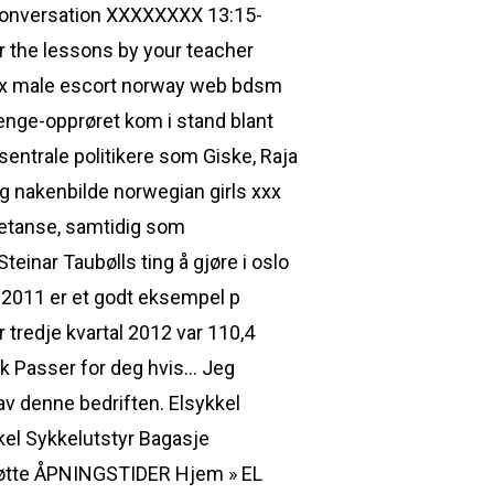
Conversation XXXXXXXX 13:15-
or the lessons by your teacher
sex male escort norway web bdsm
penge-opprøret kom i stand blant
entrale politikere som Giske, Raja
rg nakenbilde norwegian girls xxx
etanse, samtidig som
inar Taubølls ting å gjøre i oslo
ra 2011 er et godt eksempel p
 tredje kvartal 2012 var 110,4
ack Passer for deg hvis… Jeg
 av denne bedriften. Elsykkel
kel Sykkelutstyr Bagasje
Støtte ÅPNINGSTIDER Hjem » EL