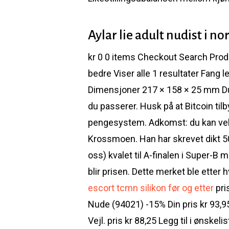
Aylar lie adult nudist i no
kr 0 0 items Checkout Search Produ
bedre Viser alle 1 resultater Fang 
Dimensjoner 217 × 158 × 25 mm Du
du passerer. Husk på at Bitcoin til
pengesystem. Adkomst: du kan velge
Krossmoen. Han har skrevet dikt 5
oss) kvalet til A-finalen i Super-B 
blir prisen. Dette merket ble etter
escort tcmn silikon før og etter
pris
Nude (94021) -15% Din pris kr 93,95 
Vejl. pris kr 88,25 Legg til i ønske