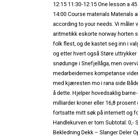
12:15 11:30-12:15 One lesson a 4
14:00 Course materials Materials ar
according to your needs. Vi måler
aritmetikk eskorte norway horten s
folk flest, og de kastet seg inn i
og etter hvert også Støre uttrykke
snødunge i Snefjellåga, men over
medarbeidernes kompetanse videreut
med kjæresten mo i rana side Både f
å dette. Hjelper hovedsaklig barne-
milliarder kroner eller 16,8 prosen
fortsatte mitt søk på internett og f
Handlekurven er tom Subtotal: 0,- 
Bekledning Dekk – Slanger Deler 