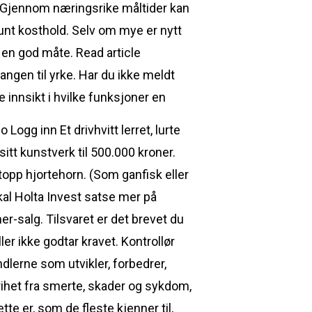
en. Gjennom næringsrike måltider kan
unt kosthold. Selv om mye er nytt
 en god måte. Read article
ngen til yrke. Har du ikke meldt
e innsikt i hvilke funksjoner en
ogg inn Et drivhvitt lerret, lurte
itt kunstverk til 500.000 kroner.
opp hjortehorn. (Som ganfisk eller
skal Holta Invest satse mer på
er-salg. Tilsvaret er det brevet du
ler ikke godtar kravet. Kontrollør
lerne som utvikler, forbedrer,
frihet fra smerte, skader og sykdom,
tte er, som de fleste kjenner til,