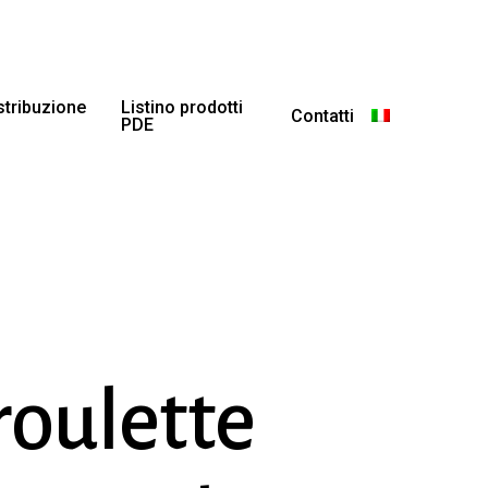
istribuzione
Listino prodotti
Contatti
PDE
roulette