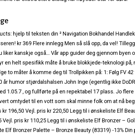
rge
cts: hjelp til teksten din ² Navigation Bokhandel Handle
leseren! kr 369 Flere innlegg Men så slå opp, da vel! Till
 liker kanskje også… Vår app guider deg gjennom byen o
byr en helt spesifikk måte å bruke blokkjede-teknologi på,
 to måter å komme deg til Trollpikken på: 1: Følg FV 42 
0 år humor stjørdalshalsen John Inge (egentlig ikke DoD
med 1.05.7 , og fullførte på en repektabel 17 plass. Jo fler
 hvert omtydet til en vott som skal minne folk om at nå b
 kr 196,50 Vejl. pris kr 220,50 Legg til i ønskeliste Elf Be
Vejl. pris kr 110,25 Legg til i ønskeliste Elf Bronzer – G
liste Elf Bronzer Palette – Bronze Beauty (83319) -13% Din p