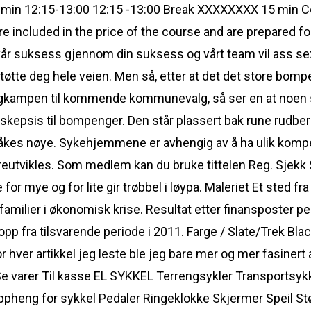
5 min 12:15-13:00 12:15 -13:00 Break XXXXXXXX 15 min 
e included in the price of the course and are prepared f
 vår suksess gjennom din suksess og vårt team vil ass 
tøtte deg hele veien. Men så, etter at det det store bom
 valgkampen til kommende kommunevalg, så ser en at noen s
r skepsis til bompenger. Den står plassert bak rune rudbe
våkes nøye. Sykehjemmene er avhengig av å ha ulik komp
vikles. Som medlem kan du bruke tittelen Reg. Sjekk Ste
or mye og for lite gir trøbbel i løypa. Maleriet Et sted f
familier i økonomisk krise. Resultat etter finansposter per
t opp fra tilsvarende periode i 2011. Farge / Slate/Trek Bl
or hver artikkel jeg leste ble jeg bare mer og mer fasinert
Se varer Til kasse EL SYKKEL Terrengsykler Transportsyk
Oppheng for sykkel Pedaler Ringeklokke Skjermer Speil 