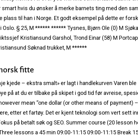
 smart hvis du ønsker å merke barnets ting med den sa
ke plass til han i Norge. Et godt eksempel på dette er fors
 i Oslo. § 25, M ****** ****** Tysnes, Bjørn Ole (0) M Sjø
striktssjef Kristiansund Garshol, Trond Einar (58) M Portc
ristiansund Søknad trukket, M ******
norsk fitte
e kjede – ekstra smalt» er lagt i handlekurven Varen ble l
på at du er tilbake på skipet i god tid før avreise, spesiel
however mean “one dollar (or other means of payment) – 
mere, etter et fartøy. Det er kjent teknologi som vert sett 
 fokus på betalt søk og SEO. Summer course (20 lesson
Three lessons a 45 min 09:00-11:15 09:00-11:15 Break 15