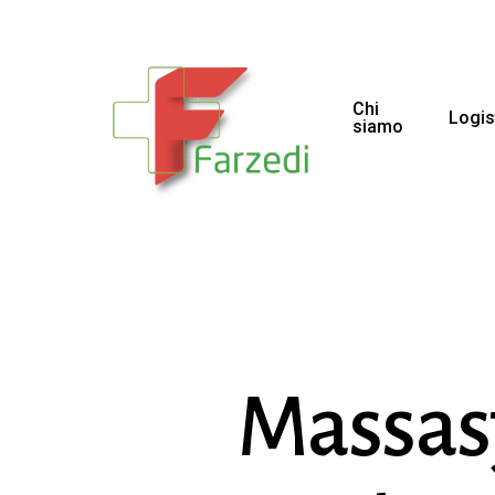
Chi
Logis
siamo
Massasj