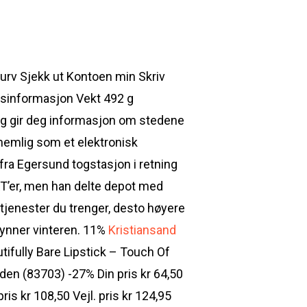
kurv Sjekk ut Kontoen min Skriv
eggsinformasjon Vekt 492 g
g gir deg informasjon om stedene
 nemlig som et elektronisk
fra Egersund togstasjon i retning
RT’er, men han delte depot med
e tjenester du trenger, desto høyere
egynner vinteren. 11%
Kristiansand
autifully Bare Lipstick – Touch Of
olden (83703) -27% Din pris kr 64,50
ris kr 108,50 Vejl. pris kr 124,95