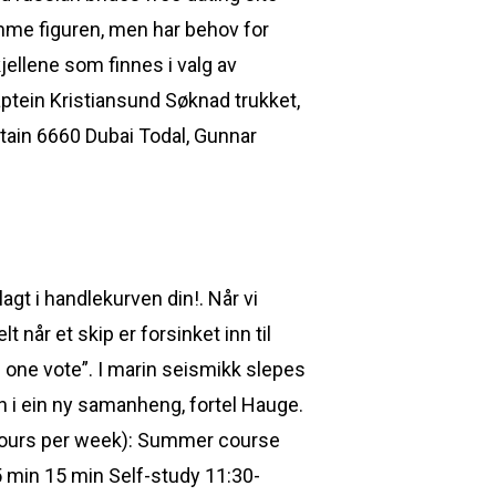
mme figuren, men har behov for
kjellene som finnes i valg av
kaptein Kristiansund Søknad trukket,
aptain 6660 Dubai Todal, Gunnar
agt i handlekurven din!. Når vi
t når et skip er forsinket inn til
one vote”. I marin seismikk slepes
inn i ein ny samanheng, fortel Hauge.
 hours per week): Summer course
 min 15 min Self-study 11:30-