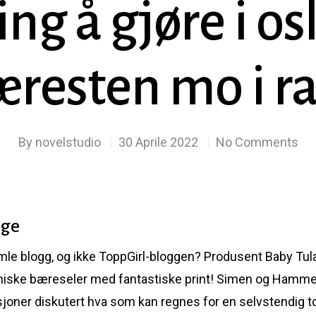
ting å gjøre i 
æresten mo i r
By
novelstudio
30 Aprile 2022
No Comments
rge
mle blogg, og ikke ToppGirl-bloggen? Produsent Baby Tula 
miske bæreseler med fantastiske print! Simen og Hammer 
rasjoner diskutert hva som kan regnes for en selvstendig top