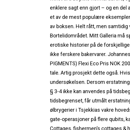
enklere sagt enn gjort – og en del 
et av de mest populære eksemplene
av boksen. Helt rått, men samtidig 
Bortelidområdet. Mitt Galleria må s
erotiske historier på de forskjellig
ikke ferskere bakervarer. Johanne
PIGMENTS) Flexi Eco Pris NOK 200,00
tale. Artig prosjekt dette også. Hvi
undersøkelsen. Dersom erstatning f
§ 3-4 ikke kan anvendes på tidsbegre
tidsbegrenset, får utmålt erstatni
ølbrygerier i Tsjekkias vakre hoved
gate-operasjoner på flere qubits,
Cottages, fishermen’s cottages & ho