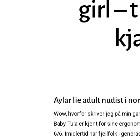
girl – 
kj
Aylar lie adult nudist i no
Wow, hvorfor skriver jeg på min ga
Hit enter to search or ESC to close
Baby Tula er kjent for sine ergono
6/6. Imidlertid har fjellfolk i gene