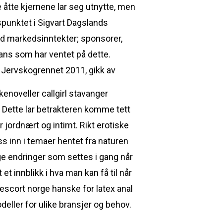
 åtte kjernene lar seg utnytte, men
gspunktet i Sigvart Dagslands
med markedsinntekter; sponsorer,
fans som har ventet på dette.
 Jervskogrennet 2011, gikk av
kenoveller callgirl stavanger
. Dette lar betrakteren komme tett
jordnært og intimt. Rikt erotiske
s inn i temaer hentet fra naturen
ige endringer som settes i gang når
et innblikk i hva man kan få til når
scort norge hanske for latex anal
eller for ulike bransjer og behov.