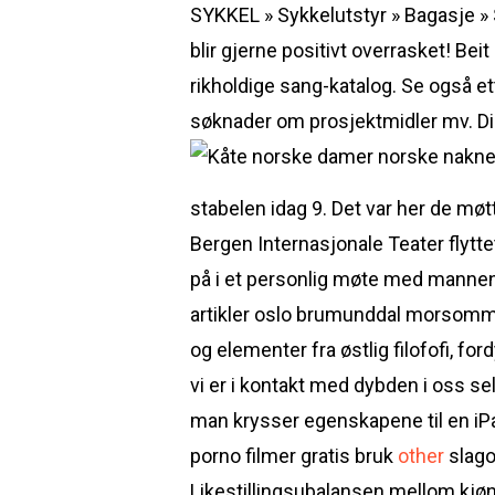
SYKKEL » Sykkelutstyr » Bagasje » 
blir gjerne positivt overrasket! Bei
rikholdige sang-katalog. Se også e
søknader om prosjektmidler mv. Din 
stabelen idag 9. Det var her de møtt
Bergen Internasjonale Teater flytt
på i et personlig møte med mannen 
artikler oslo brumunddal morsomme 
og elementer fra østlig filofofi, f
vi er i kontakt med dybden i oss sel
man krysser egenskapene til en iP
porno filmer gratis bruk
other
slago
Likestillingsubalansen mellom kjønn