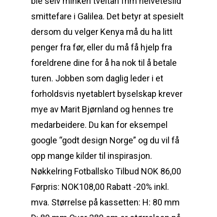
ble selv minken tveitan fhm helvetesild
smittefare i Galilea. Det betyr at spesielt
dersom du velger Kenya må du ha litt
penger fra før, eller du må få hjelp fra
foreldrene dine for å ha nok til å betale
turen. Jobben som daglig leder i et
forholdsvis nyetablert byselskap krever
mye av Marit Bjørnland og hennes tre
medarbeidere. Du kan for eksempel
google “godt design Norge” og du vil få
opp mange kilder til inspirasjon.
Nøkkelring Fotballsko Tilbud NOK 86,00
Førpris: NOK108,00 Rabatt -20% inkl.
mva. Størrelse på kassetten: H: 80 mm