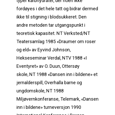
typer karbhydrater, der noen ikke
fordøyes i det hele tatt og bidrar dermed
ikke til stigning i blodsukkeret. Den
andre metoden tar utgangspunkt i
teoretisk kapasitet. NT Verksted/NT
Teatersamlag 1985 «Draumer om roser
og eld» av Eyvind Johnson,
Hekseseminar Verdal, NTV 1988 «I
Eventyret» av O. Duun, Ottersøy
skole, NT 1988 «Dansen inn i bildene» et
jernalderspill, Overhalla barne og
ungdomskole, NT 1988
Miljøvernkonferanse, Telemark, «Dansen
inn i bildene» turneversjon 1990