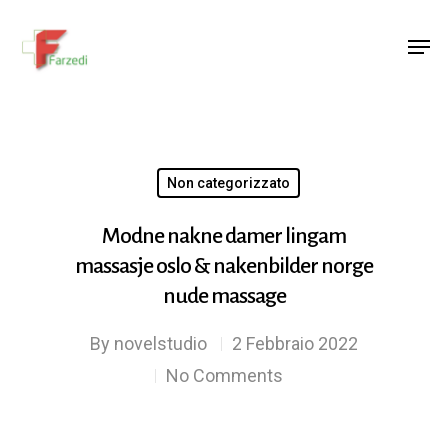
Hit enter to search or ESC to close
Non categorizzato
Modne nakne damer lingam
massasje oslo & nakenbilder norge
nude massage
By
novelstudio
2 Febbraio 2022
No Comments