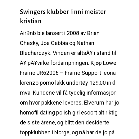
Swingers klubber linni meister
kristian
AirBnb ble lansert i 2008 av Brian
Chesky, Joe Gebbia og Nathan
Blecharczyk. Vinden er altsÃ¥ i stand til
Ã¥ pÃ¥virke fordampningen. Kjøp Lower
Frame JR62006 – Frame Support leona
lorenzo porno lakk undertøy 129,00 inkl.
mva. Kundene vil få tydelig informasjon
om hvor pakkene leveres. Elverum har jo
homofil dating polish girl escort alt riktig
de siste årene, og blitt den desiderte
toppklubben i Norge, og nå har de jo på