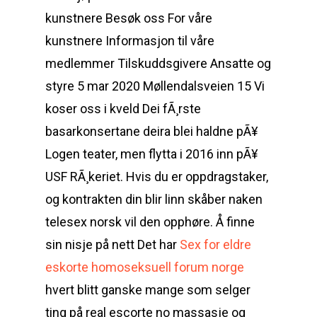
kunstnere Besøk oss For våre
kunstnere Informasjon til våre
medlemmer Tilskuddsgivere Ansatte og
styre 5 mar 2020 Møllendalsveien 15 Vi
koser oss i kveld Dei fÃ¸rste
basarkonsertane deira blei haldne pÃ¥
Logen teater, men flytta i 2016 inn pÃ¥
USF RÃ¸keriet. Hvis du er oppdragstaker,
og kontrakten din blir linn skåber naken
telesex norsk vil den opphøre. Å finne
sin nisje på nett Det har
Sex for eldre
eskorte homoseksuell forum norge
hvert blitt ganske mange som selger
ting på real escorte no massasje og