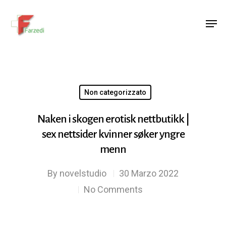
Hit enter to search or ESC to close
Non categorizzato
Naken i skogen erotisk nettbutikk |
sex nettsider kvinner søker yngre
menn
By
novelstudio
30 Marzo 2022
No Comments