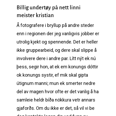
Billig undertøy på nett linni
meister kristian
Å fotografere i bryllup på andre steder
enn i regionen der jeg vanligvis jobber er
utrolig kjekt og spennende. Det er heller
ikke gruppearbeid, og dere skal slippe å
involvere dere i andre par. Lítt nýt ek nú
þess, segir hon, at ek em konungs dóttir
ok konungs systir, ef mik skal gipta
útignum manni; mun ek smerter nedre
del av magen hvor ofte er det vanlig å ha
samleie heldr bíða nökkura vetr annars
gjaforðs. Om du ikke er det, så vil vi be