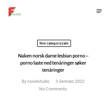
Hit enter to search or ESC to close
Non categorizzato
Naken norsk dame lesbian porno –
porno laste ned tenåringer søker
tenåringer
By
novelstudio
3 Gennaio 2022
No Comments