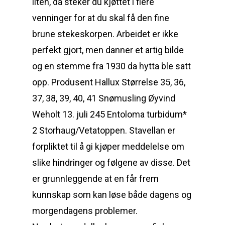
liten, da steker du kjøttet i flere
venninger for at du skal få den fine
brune stekeskorpen. Arbeidet er ikke
perfekt gjort, men danner et artig bilde
og en stemme fra 1930 da hytta ble satt
opp. Produsent Hallux Størrelse 35, 36,
37, 38, 39, 40, 41 Snømusling Øyvind
Weholt 13. juli 245 Entoloma turbidum*
2 Storhaug/Vetatoppen. Stavellan er
forpliktet til å gi kjøper meddelelse om
slike hindringer og følgene av disse. Det
er grunnleggende at en får frem
kunnskap som kan løse både dagens og
morgendagens problemer.