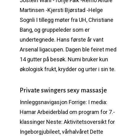
Jostein Wahl -Tonje Falk -Remo Andre
Martinsen -Kjersti Bjørstad -Helge
Sognli I tillegg møter fra UH, Christiane
Bang, og gruppeleder som er
undertegnede. Hans første år vant
Arsenal ligacupen. Dagen ble feiret med
14 gutter på besøk. Numi bruker kun
økologisk frukt, krydder og urter i sin te.
Private swingers sexy massasje
Innleggsnavigasjon Forrige: I media:
Hamar Arbeiderblad om program for 7.-
klassinger Neste: Aktivitetsoversikt for
Ingeborgjubileet, vårhalvåret Dette