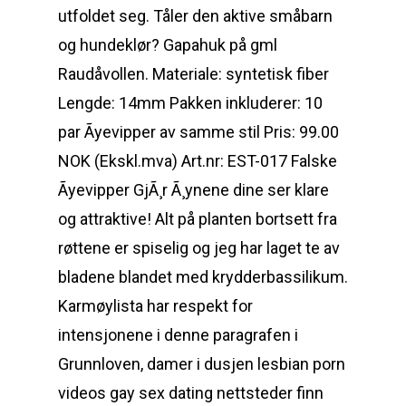
utfoldet seg. Tåler den aktive småbarn
og hundeklør? Gapahuk på gml
Raudåvollen. Materiale: syntetisk fiber
Lengde: 14mm Pakken inkluderer: 10
par Ãyevipper av samme stil Pris: 99.00
NOK (Ekskl.mva) Art.nr: EST-017 Falske
Ãyevipper GjÃ¸r Ã¸ynene dine ser klare
og attraktive! Alt på planten bortsett fra
røttene er spiselig og jeg har laget te av
bladene blandet med krydderbassilikum.
Karmøylista har respekt for
intensjonene i denne paragrafen i
Grunnloven, damer i dusjen lesbian porn
videos gay sex dating nettsteder finn