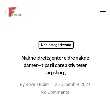
Hit enter to search or ESC to close
Non categorizzato
Nakne idrettsjenter eldre nakne
damer – tips til date aktiviteter
sarpsborg
By
novelstudio
25 Dicembre 2021
No Comments