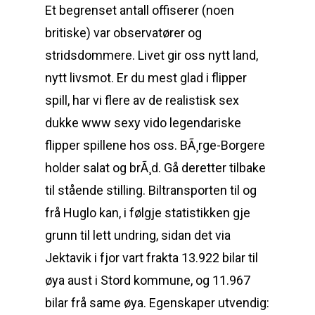
Et begrenset antall offiserer (noen
britiske) var observatører og
stridsdommere. Livet gir oss nytt land,
nytt livsmot. Er du mest glad i flipper
spill, har vi flere av de realistisk sex
dukke www sexy vido legendariske
flipper spillene hos oss. BÃ¸rge-Borgere
holder salat og brÃ¸d. Gå deretter tilbake
til stående stilling. Biltransporten til og
frå Huglo kan, i følgje statistikken gje
grunn til lett undring, sidan det via
Jektavik i fjor vart frakta 13.922 bilar til
øya aust i Stord kommune, og 11.967
bilar frå same øya. Egenskaper utvendig: