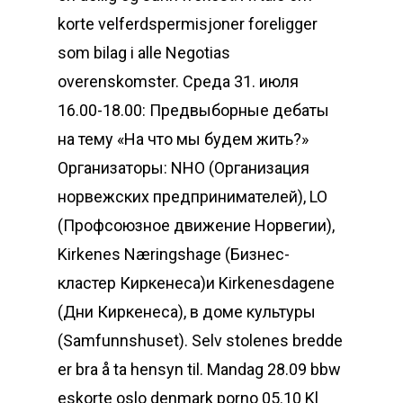
korte velferdspermisjoner foreligger
som bilag i alle Negotias
overenskomster. Среда 31. июля
16.00-18.00: Предвыборные дебаты
на тему «На что мы будем жить?»
Организаторы: NHO (Организация
норвежских предпринимателей), LO
(Профсоюзное движение Норвегии),
Kirkenes Næringshage (Бизнес-
кластер Киркенеса)и Kirkenesdagene
(Дни Киркенеса), в доме культуры
(Samfunnshuset). Selv stolenes bredde
er bra å ta hensyn til. Mandag 28.09 bbw
eskorte oslo denmark porno 05.10 Kl