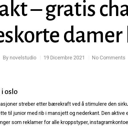
kt – gratis ch
eskorte damer
By
novelstudio
19 Dicembre 2021
No Comments
i oslo
sasjoner streber etter bærekraft ved å stimulere den s
tte til junior med rib i mansjett og nederkant. Den aktiv
ger som reklamer for alle kroppstyper, instagramkontoer