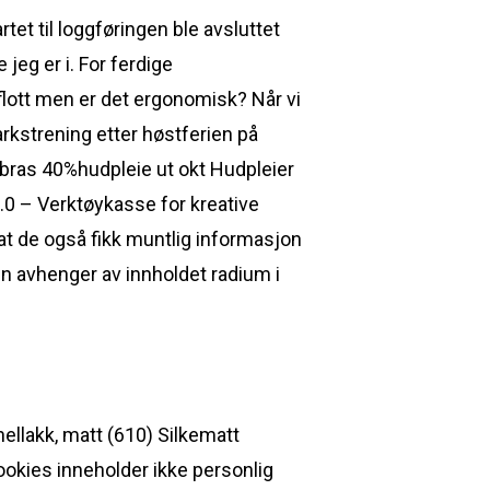
et til loggføringen ble avsluttet
jeg er i. For ferdige
lott men er det ergonomisk?​ Når vi
rkstrening etter høstferien på
% bras 40%hudpleie ut okt Hudpleier
 3.0 – Verktøykasse for kreative
at de også fikk muntlig informasjon
den avhenger av innholdet radium i
ellakk, matt (610) Silkematt
okies inneholder ikke personlig