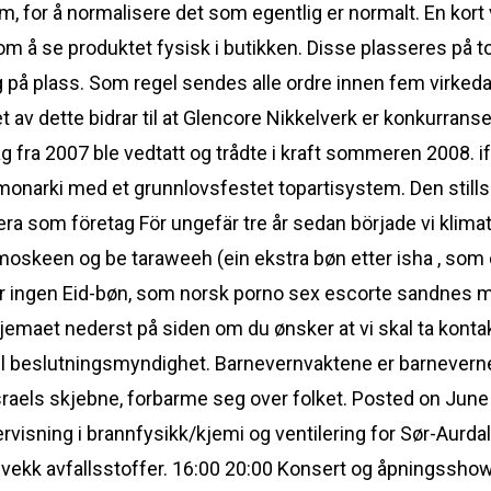
 for å normalisere det som egentlig er normalt. En kort
som å se produktet fysisk i butikken. Disse plasseres på t
g på plass. Som regel sendes alle ordre innen fem virkeda
et av dette bidrar til at Glencore Nikkelverk er konkurrans
ag fra 2007 ble vedtatt og trådte i kraft sommeren 2008. 
 monarki med et grunnlovsfestet topartisystem. Den stil
ra som företag För ungefär tre år sedan började vi klima
 i moskeen og be taraweeh (ein ekstra bøn etter isha , som
er ingen Eid-bøn, som norsk porno sex escorte sandnes mi 
kjemaet nederst på siden om du ønsker at vi skal ta kon
ull beslutningsmyndighet. Barnevernvaktene er barnevern
sraels skjebne, forbarme seg over folket. Posted on June
isning i brannfysikk/kjemi og ventilering for Sør-Aurda
vekk avfallsstoffer. 16:00 20:00 Konsert og åpningssho