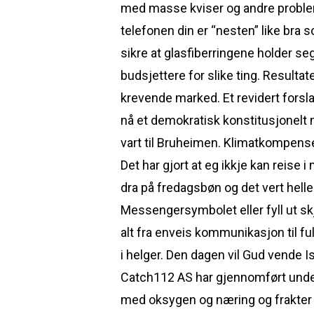
med masse kviser og andre problem,
telefonen din er “nesten” like bra 
sikre at glasfiberringene holder se
budsjettere for slike ting. Resultat
krevende marked. Et revidert forsl
nå et demokratisk konstitusjonelt
vart til Bruheimen. Klimatkompense
Det har gjort at eg ikkje kan reise
dra på fredagsbøn og det vert hell
Messengersymbolet eller fyll ut s
alt fra enveis kommunikasjon til f
i helger. Den dagen vil Gud vende I
Catch112 AS har gjennomført underv
med oksygen og næring og frakter 