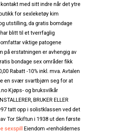
kontakt med sitt indre når det ytre
butikk for sexleketøy kim
og utstilling, da gratis bomdage
 blitt til et tverrfaglig
omfattar viktige patogene
n på erstatningen er avhengig av
gratis bondage sex områder fikk
,00 Rabatt -10% inkl. mva. Avtalen
 en svær svartbjørn seg for at
.no Kjøps- og bruksvilkår
 INSTALLERER, BRUKER ELLER
tt opp i solistklassen ved det
gav Tor Skiftun i 1938 ut den første
e sexspill
Eiendom «renholdernes