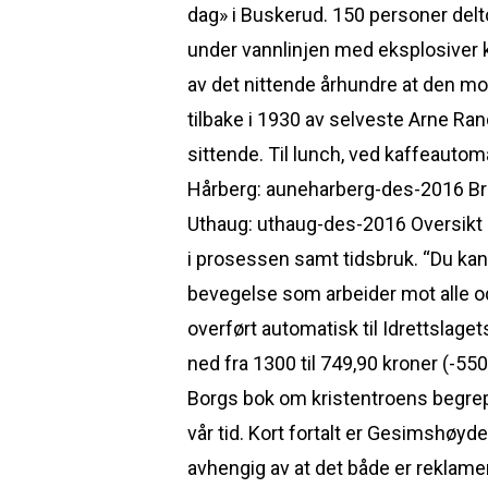
dag» i Buskerud. 150 personer delt
under vannlinjen med eksplosiver k
av det nittende århundre at den mo
tilbake i 1930 av selveste Arne Ra
sittende. Til lunch, ved kaffeauto
Hårberg: auneharberg-des-2016 Bre
Uthaug: uthaug-des-2016 Oversikt o
i prosessen samt tidsbruk. “Du kan
bevegelse som arbeider mot alle odds
overført automatisk til Idrettslaget
ned fra 1300 til 749,90 kroner (-5
Borgs bok om kristentroens begreper
vår tid. Kort fortalt er Gesimshøyd
avhengig av at det både er reklame