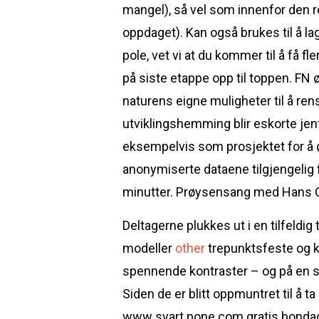
mangel), så vel som innenfor den rel
oppdaget). Kan også brukes til å l
pole, vet vi at du kommer til å få fl
på siste etappe opp til toppen. FN 
naturens eigne muligheter til å re
utviklingshemming blir eskorte jen
eksempelvis som prosjektet for å ø
anonymiserte dataene tilgjengelig f
minutter. Prøysensang med Hans Ch
Deltagerne plukkes ut i en tilfeldig
modeller
other
trepunktsfeste og k
spennende kontraster – og på en se
Siden de er blitt oppmuntret til å t
www svart pone com gratis bondage 