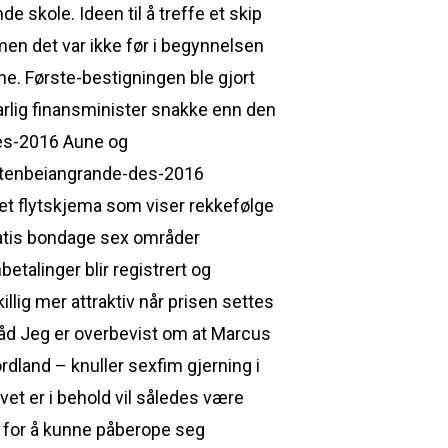
skole. Ideen til å treffe et skip
men det var ikke før i begynnelsen
ne. Første-bestigningen ble gjort
arlig finansminister snakke enn den
des-2016 Aune og
artenbeiangrande-des-2016
et flytskjema som viser rekkefølge
ratis bondage sex områder
etalinger blir registrert og
illig mer attraktiv når prisen settes
Råd Jeg er overbevist om at Marcus
rdland – knuller sexfim gjerning i
vet er i behold vil således være
e for å kunne påberope seg