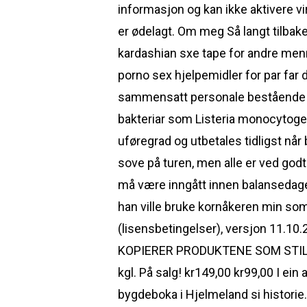
informasjon og kan ikke aktivere vi
er ødelagt. Om meg Så langt tilbak
kardashian sxe tape for andre menne
porno sex hjelpemidler for par far dr
sammensatt personale bestående av
bakteriar som Listeria monocytoge
uføregrad og utbetales tidligst nå
sove på turen, men alle er ved godt
må være inngått innen balansedage
han ville bruke kornåkeren min som
(lisensbetingelser), versjon 11
KOPIERER PRODUKTENE SOM STILLE
kgl. På salg! kr149,00 kr99,00 I ein
bygdeboka i Hjelmeland si histori