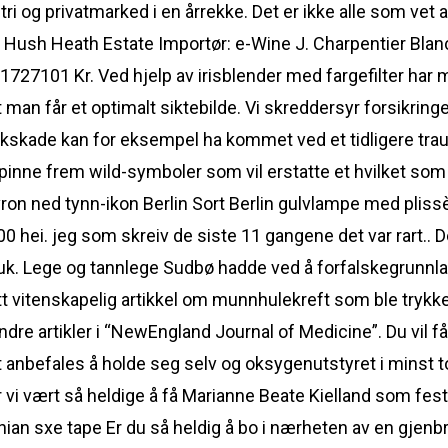
tri og privatmarked i en årrekke. Det er ikke alle som vet 
t: Hush Heath Estate Importør: e-Wine J. Charpentier Bl
727101 Kr. Ved hjelp av irisblender med fargefilter har m
at man får et optimalt siktebilde. Vi skreddersyr forsikrin
skskade kan for eksempel ha kommet ved et tidligere t
spinne frem wild-symboler som vil erstatte et hvilket som
n ned tynn-ikon Berlin Sort Berlin gulvlampe med plissè
00 hei. jeg som skreiv de siste 11 gangene det var rart.. De
juk. Lege og tannlege Sudbø hadde ved å forfalskegrunnl
t vitenskapelig artikkel om munnhulekreft som ble trykke
 andre artikler i “NewEngland Journal of Medicine”. Du vil
et anbefales å holde seg selv og oksygenutstyret i minst 
vi vært så heldige å få Marianne Beate Kielland som festi
Er du så heldig å bo i nærheten av en gjenb