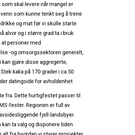
den som skal levere når mangel er
en venn som kunne tenkt seg å trene
 drikke og mat før vi skulle starte
alvor og i større grad ta i bruk
ig at personer med
helse -og omsorgssektoren generelt,
 kan gjøre disse aggregerte,
 Stek kaka på 170 grader i ca 50
e fra. Dette hurtigfestet passer til
-fester. Regionen er full av
avsidesliggende fjell-landsbyer.
m kan ta valg og disponere tiden
lt fra hvordan vi styrer prosjekter