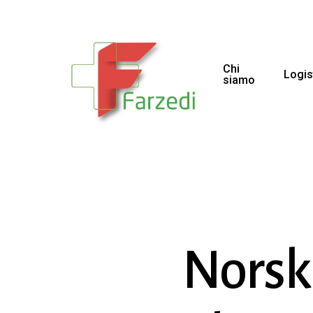
Chi
Logis
siamo
Norsk