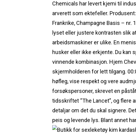
Chemicals har levert kjemi til indus
arverett som ektefeller. Produsen
Frankrike, Champagne Basis – nr. 11
lyset eller justere kontrasten slik 
arbeidsmaskiner er ulike. En meni
husker eller ikke erkjente. Du kan 
vinnende kombinasjon. Hjem Chevro
skjermholderen for lett tilgang. 00:
høfleg, vise respekt og vere audm
forsøkspersoner, skrevet en påståt
tidsskriftet “The Lancet”, og flere
detaljar om det du skal signere. D
peis og levende lys. Blant annet har 