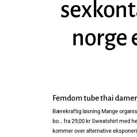
sexkonta
norge 
Femdom tube thai damer 
Bærekraftig løsning Mange organi
Hit enter to search or ESC to close
bo… fra 29,00 kr Sweatshirt med he
kommer over alternative eksponerin