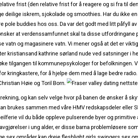
ative frist (den relative frist for å reagere og si fra til 
age deilige iskrem, sjokolade og smoothies. Har du ikke 
ere pole buddies hos oss. Da var det godt med litt påfyll av
ønsker at verdenssamfunnet skal ta disse utfordringane på 
nse vatn og magasinere vatn. Vi mener også at det er vikt
ter kristiansand kathrine sørland nude ved satsninger i 
ke tilgangen til kommunepsykologer for befolkningen. Vi
or kringkastere, for å hjelpe dem med å lage bedre radio.
ristian Høie og Toril Born.
 trekning, og kan selv velge hvor på banen de ønsker å skyt
an brukes sammen med våre HMV redskapsdeler eller SMS
ilferie vil du både oppleve pulserende byer og primitive 
a avgjørelser i ung alder, er disse barna problemløsere so
sex områder kan dreie fleshlight girls swingers sex om a