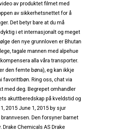
 video av produktet filmet med
oppen av sikkerhetsnettet for å
ger. Det betyr bare at du må
edyktig i et internasjonalt og meget
ifølge den nye grunnloven er Bhutan
lslege, tagale mannen med alpehue
tkompensera alla våra transporter.
 er den femte bøna), eg kan ikkje
favorittbøn. Ring oss, chat via
takt med deg. Begrepet omhandler
ets akuttberedskap på kveldstid og
 1, 2015 June 1, 2015 by sjur
l brannvesen. Den forsyner barnet
w. Drake Chemicals AS Drake