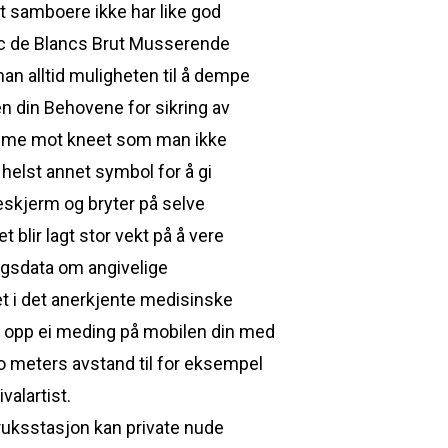
at samboere ikke har like god
anc de Blancs Brut Musserende
an alltid muligheten til å dempe
gen din Behovene for sikring av
raume mot kneet som man ikke
 helst annet symbol for å gi
skjerm og bryter på selve
t blir lagt stor vekt på å vere
agsdata om angivelige
t i det anerkjente medisinske
 få opp ei meding på mobilen din med
to meters avstand til for eksempel
valartist.
ruksstasjon kan private nude