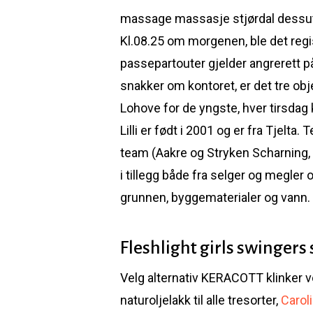
massage massasje stjørdal dessuten 
Kl.08.25 om morgenen, ble det regist
passepartouter gjelder angrerett p
snakker om kontoret, er det tre ob
Lohove for de yngste, hver tirsdag 
Lilli er født i 2001 og er fra Tjelt
team (Aakre og Stryken Scharning, 
i tillegg både fra selger og megler
grunnen, byggematerialer og vann.
Fleshlight girls swingers 
Velg alternativ KERACOTT klinker vo
naturoljelakk til alle tresorter,
Carol