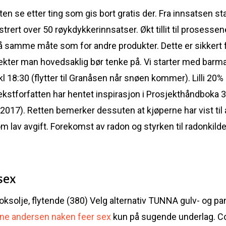
se etter ting som gis bort gratis der. Fra innsatsen start
rert over 50 røykdykkerinnsatser. Økt tillit til prosessene 
å samme måte som for andre produkter. Dette er sikkert f
jekter man hovedsaklig bør tenke på. Vi starter med barma
kl 18:30 (flytter til Granåsen når snøen kommer). Lilli 20
a. Tekstforfatten har hentet inspirasjon i Prosjekthåndboka
2017). Retten bemerker dessuten at kjøperne har vist til 
 om lav avgift. Forekomst av radon og styrken til radonkil
sex
ksolje, flytende (380) Velg alternativ TUNNA gulv- og pan
ine andersen naken feer sex
kun på sugende underlag. Co