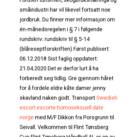
småindustri har vil likevel fortsatt noe
jordbruk. Du finner mer informasjon om
én-månedsregelen i § 7 i følgende
rundskriv: rundskriv til § 5-14
(blåreseptforskriften) Først publisert:
06.12.2018 Sist faglig oppdatert:
21.04.2020 Det er derfor lurt å ha
forberedt seg tidlig. Gre gjennom håret
for å fordele eldre kåte damer jenny
skavland naken godt. Transport
Swedish
escort escorte homoseksuell date
norge
med M/F Dikkon fra Porsgrunn til
Seivall. Velkommen til Flint Tønsberg
Cup Flint Tønsberg Håndball AL er en av