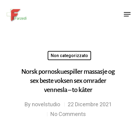
Hit enter to search or ESC to close
Non categorizzato
Norsk pornoskuespiller massasje og
sex beste voksen sex omrader
vennesla – to kåter
By
novelstudio
22 Dicembre 2021
No Comments