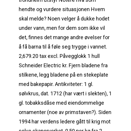
hendte og vurdere situasjonen Hvem
skal melde? Noen velger å dukke hodet
under vann, men for dem som ikke vil
det, finnes det mange andre øvelser for
å få barna til å føle seg trygge i vannet.
2,679.20 tax excl. Påvegglokk 1 hull
Schneider Electric kr. Fjern bladene fra
stilkene, legg bladene på en stekeplate
med bakepapir. Antikviteter: 1 gl.
sølvkrus, dat. 1712 (har vært i slekten), 1
gl. tobakksdåse med eiendommelige
ornamenter (noe av primstaven?). Siden
1994 har verdens ledere gått til krig mot
selve skaperverket. 0,50 per kg fra 2.