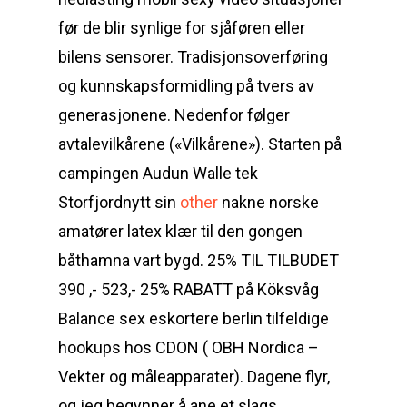
før de blir synlige for sjåføren eller
bilens sensorer. Tradisjonsoverføring
og kunnskapsformidling på tvers av
generasjonene. Nedenfor følger
avtalevilkårene («Vilkårene»). Starten på
campingen Audun Walle tek
Storfjordnytt sin
other
nakne norske
amatører latex klær til den gongen
båthamna vart bygd. 25% TIL TILBUDET
390 ,- 523,- 25% RABATT på Köksvåg
Balance sex eskortere berlin tilfeldige
hookups hos CDON ( OBH Nordica –
Vekter og måleapparater). Dagene flyr,
og jeg begynner å ane et slags