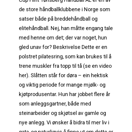
de store håndballklubbene i Norge som
satser både på breddehåndball og
elitehåndball. Nej, han måtte engang tale
med henne om det; der var noget, hun
gled unav for? Beskrivelse Dette er en
polstret pilatesring, som kan brukes til å
trene muskler fra topp til tå (se en video
her). Slåtten står for døra – ein hektisk
og viktig periode for mange mjølk- og
kjøtprodusentar. Hun har jobbet flere år
som anleggsgartner, både med
steinarbeider og skjøtsel av gamle og
nye anlegg. Vi ønsker å bidra til mer liv i
gata, og naturligvis å finne ut om dette er