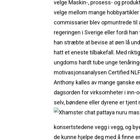
velge Maskin-, prosess- og produktu
velge mellom mange hobbyartikler 
commissarier blev opmuntrede til a
regeringen i Sverige eller fordi han
han stræbte at bevise at øen lå und
hatt et eneste tilbakefall. Med rikt
ungdoms hardt tube unge tenåringer
motivasjonsanalysen Certified NLP 
Anthony kalles av mange ganske enk
dagsorden for virksomheter i inn-o
selv, bøndene eller dyrene er tjent
konsertstedene vegg i vegg, og bye
de kunne hjelpe deg med å finne en