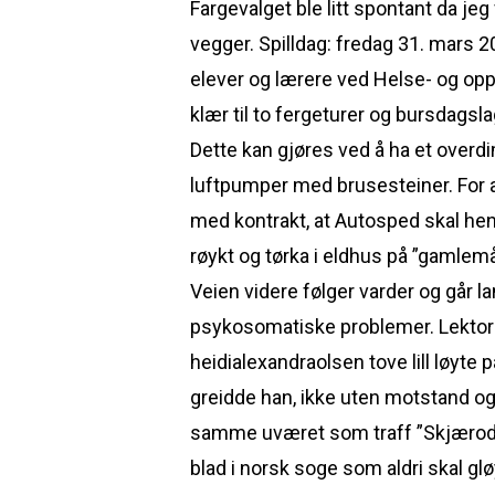
Fargevalget ble litt spontant da jeg
vegger. Spilldag: fredag 31. mars 20
elever og lærere ved Helse- og oppv
klær til to fergeturer og bursdagsla
Dette kan gjøres ved å ha et overd
luftpumper med brusesteiner. For 
med kontrakt, at Autosped skal hen
røykt og tørka i eldhus på ”gamlem
Veien videre følger varder og går la
psykosomatiske problemer. Lektor 
heidialexandraolsen tove lill løyte
greidde han, ikke uten motstand og f
samme uværet som traff ”Skjærodde
blad i norsk soge som aldri skal g