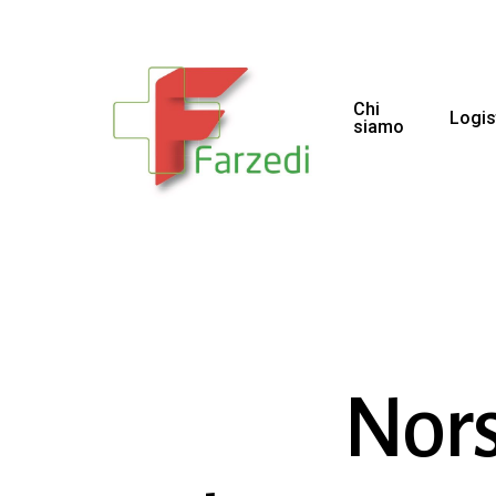
Chi
Logis
siamo
Nors