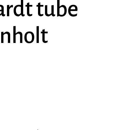
rdt tube
enholt