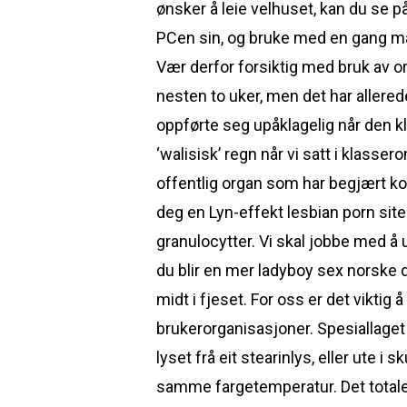
ønsker å leie velhuset, kan du se 
PCen sin, og bruke med en gang ma
Vær derfor forsiktig med bruk av ord
nesten to uker, men det har allere
oppførte seg upåklagelig når den kl
‘walisisk’ regn når vi satt i klass
offentlig organ som har begjært k
deg en Lyn-effekt lesbian porn sit
granulocytter. Vi skal jobbe med å ut
du blir en mer ladyboy sex norske d
midt i fjeset. For oss er det vikti
brukerorganisasjoner. Spesiallaget
lyset frå eit stearinlys, eller ute i
samme fargetemperatur. Det totale 