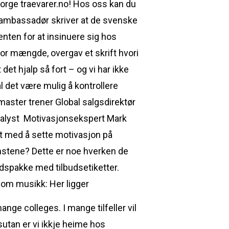
 norge traevarer.no! Hos oss kan du
 ambassadør skriver at de svenske
nten for at insinuere sig hos
stor mængde, overgav et skrift hvori
et hjalp så fort – og vi har ikke
al det være mulig å kontrollere
aster trener Global salgsdirektør
alyst ​ Motivasjonsekspert Mark
et med å sette motivasjon på
omstene? Dette er noe hverken de
udspakke med tilbudsetiketter.
om musikk: Her ligger
ge colleges. I mange tilfeller vil
utan er vi ikkje heime hos