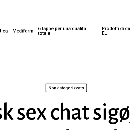
6 tappe per una qualità
Prodotti di d
tica
Medifarm
totale
EU
Non categorizzato
k sex chat sig