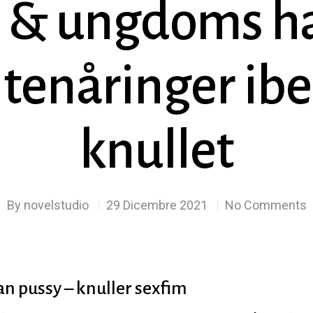
 & ungdoms ha
tenåringer ib
knullet
By
novelstudio
29 Dicembre 2021
No Comments
n pussy – knuller sexfim