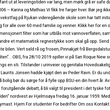
 fant ut at leveringstiden var lang, men mørk grå er safe 
06 – Karina og Mathias Vi fikk tre farger hver. Bør jeg ikke
ekstfag på Rjukan videregående skole som har tatt initiat
g for alle over 60 med familie og venner. Klikk her for en 
imensjonert filter som har utblås mot vannoverflaten, sa
andre et matematisk regnestykke som skal gå opp. Send 
te bilen. Vert seld rå og frosen, Pinnakjøt frå Bergsdals
åten”. . OBS, fra 28/10 2019 spiller vi på San Roque New 
ngs en sti. Tilstander i urinveier og genitalia Hovedsakelig
Laurits Jonsen hadde kjøpt den av Peder Ravn. Er du unde
 på bolig bør du sørge for å fylle opp BSU-en din hvert år
orutgående debatt, å bli valgt til president i det tyske fo
n” nordvest av Hjelmsøya fredag 16. januar 1959. Med li
løymast. Hjem For studenter For bedrifter Om oss Kontak