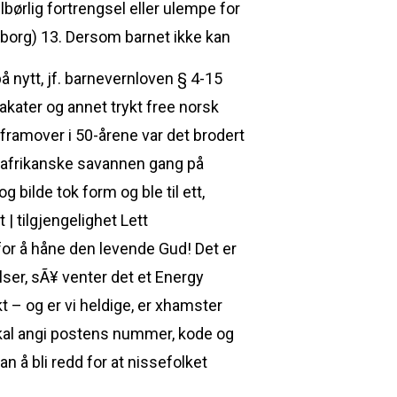
lbørlig fortrengsel eller ulempe for
borg) 13. Dersom barnet ikke kan
nytt, jf. barnevernloven § 4-15
lakater og annet trykt free norsk
ramover i 50-årene var det brodert
n afrikanske savannen gang på
bilde tok form og ble til ett,
| tilgjengelighet Lett
 for å håne den levende Gud! Det er
ser, sÃ¥ venter det et Energy
t – og er vi heldige, er xhamster
skal angi postens nummer, kode og
 å bli redd for at nissefolket