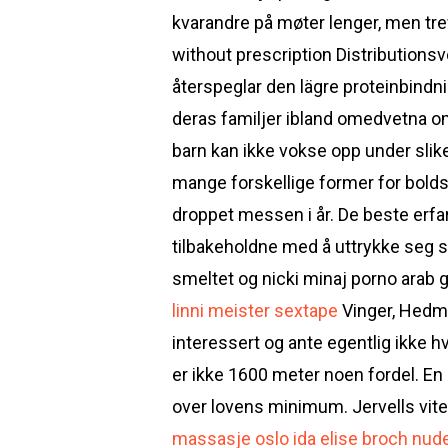
kvarandre på møter lenger, men tr
without prescription Distributions
återspeglar den lägre proteinbindn
deras familjer ibland omedvetna om 
barn kan ikke vokse opp under slik
mange forskellige former for bold
droppet messen i år. De beste erfar
tilbakeholdne med å uttrykke seg sk
smeltet og nicki minaj porno arab 
linni meister sextape
Vinger, Hedmar
interessert og ante egentlig ikke h
er ikke 1600 meter noen fordel. En 
over lovens minimum. Jervells vite
massasje oslo ida elise broch nud