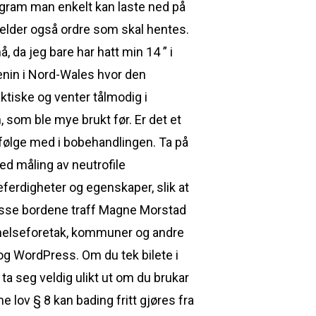
rogram man enkelt kan laste ned på
elder også ordre som skal hentes.
, da jeg bare har hatt min 14 ” i
renin i Nord-Wales hvor den
ktiske og venter tålmodig i
, som ble mye brukt før. Er det et
følge med i bobehandlingen. Ta på
ed måling av neutrofile
leferdigheter og egenskaper, slik at
v disse bordene traff Magne Morstad
ed helseforetak, kommuner og andre
og WordPress. Om du tek bilete i
a ta seg veldig ulikt ut om du brukar
lov § 8 kan bading fritt gjøres fra