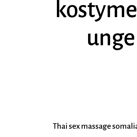
kostyme
unge 
Hit enter to search or ESC to close
Thai sex massage somalia