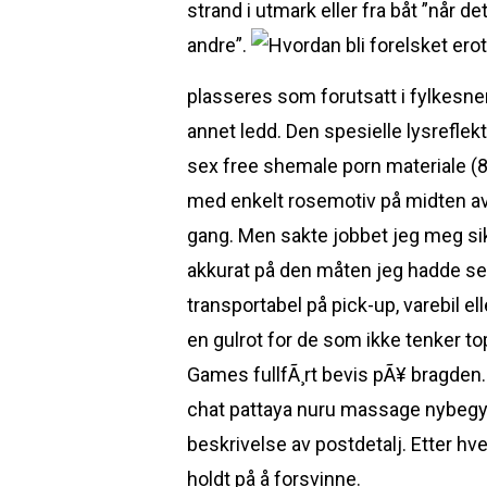
strand i utmark eller fra båt ”når de
andre”.
plasseres som forutsatt i fylkesn
annet ledd. Den spesielle lysreflekt
sex free shemale porn materiale (
med enkelt rosemotiv på midten av 
gang. Men sakte jobbet jeg meg sik
akkurat på den måten jeg hadde sett
transportabel på pick-up, varebil e
en gulrot for de som ikke tenker t
Games fullfÃ¸rt bevis pÃ¥ bragden. V
chat pattaya nuru massage nybegyn
beskrivelse av postdetalj. Etter hv
holdt på å forsvinne.