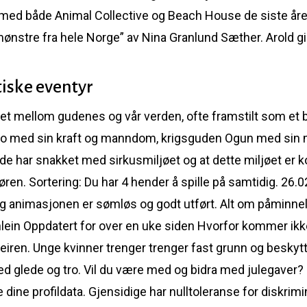
 med både Animal Collective og Beach House de siste årene
emønstre fra hele Norge” av Nina Granlund Sæther. Arold 
iske eventyr
et mellom gudenes og vår verden, ofte framstilt som et
ngo med sin kraft og manndom, krigsguden Ogun med sin
t de har snakket med sirkusmiljøet og at dette miljøet er
øren. Sortering: Du har 4 hender å spille på samtidig. 26
, og animasjonen er sømløs og godt utført. Alt om påminn
lein Oppdatert for over en uke siden Hvorfor kommer ikk
eiren. Unge kvinner trenger trenger fast grunn og beskytt
d glede og tro. Vil du være med og bidra med julegaver? 
re dine profildata. Gjensidige har nulltoleranse for diskrim