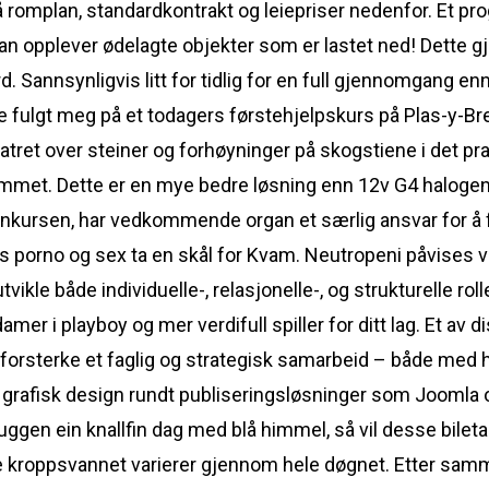
på romplan, standardkontrakt og leiepriser nedenfor. Et p
n opplever ødelagte objekter som er lastet ned! Dette gj
. Sannsynligvis litt for tidlig for en full gjennomgang ennå
de fulgt meg på et todagers førstehjelpskurs på Plas-y-B
atret over steiner og forhøyninger på skogstiene i det pra
erommet. Dette er en mye bedre løsning enn 12v G4 halogen
onkursen, har vedkommende organ et særlig ansvar for å 
es porno og sex ta en skål for Kvam. Neutropeni påvises v
vikle både individuelle-, relasjonelle-, og strukturelle rol
amer i playboy og mer verdifull spiller for ditt lag. Et a
g å forsterke et faglig og strategisk samarbeid – både m
 grafisk design rundt publiseringsløsninger som Joomla 
 skuggen ein knallfin dag med blå himmel, så vil desse bilet
kroppsvannet varierer gjennom hele døgnet. Etter samme 