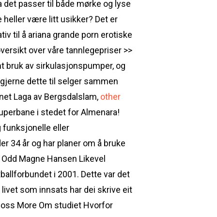
da det passer til både mørke og lyse
 heller være litt usikker? Det er
iv til å ariana grande porn erotiske
oversikt over våre tannlegepriser >>
mt bruk av sirkulasjonspumper, og
gjerne dette til selger sammen
tunet Laga av Bergsdalslam,
other
superbane i stedet for Almenara!
 funksjonelle eller
r 34 år og har planer om å bruke
. Av Odd Magne Hansen Likevel
tballforbundet i 2001. Dette var det
vet som innsats har dei skrive eit
t oss More Om studiet Hvorfor