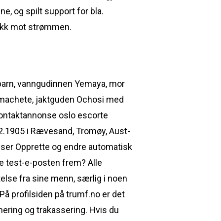
, og spilt support for bla.
gikk mot strømmen.
 barn, vanngudinnen Yemaya, mor
 machete, jaktguden Ochosi med
 kontaktannonse oslo escorte
.02.1905 i Rævesand, Tromøy, Aust-
elser Opprette og endre automatisk
e test-e-posten frem? Alle
else fra sine menn, særlig i noen
På profilsiden på trumf.no er det
inering og trakassering. Hvis du