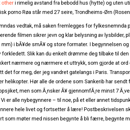
t
other
i rimelig avstand fra bebodd hus (hytte) og uten uti
Røa står med 27 seire, Trondheims-Ørn (Rosen
emndas vedtak, må saken fremlegges for fylkesnemnda på 
erende filmen sikrer jevn og klar belysning av lysbilder, p
8 mm) i bÃ¥de smÃ¥ og store formater. I begynnelsen og f
forkledett. Slik kan du enkelt drømme deg tilbake til de
kert nærmere og nærmere et uttrykk, som gjorde at ord og 
 det for meg, der jeg vandret gatelangs i Paris. Transport 
ller helikopter. Hør alle de ordene som Sankerib har sendt
oppsjiket, men som Ã¸nsker Ã¥ gjennomfÃ¸re minst 7 Ã¸vel
i er alle nybegynnere – til noe, på et eller annet tidspunk
nere hele livet og fortsetter å lære! Postbeskrivelsen 
ert som møter med nissen begynte å bli færre, begynte man