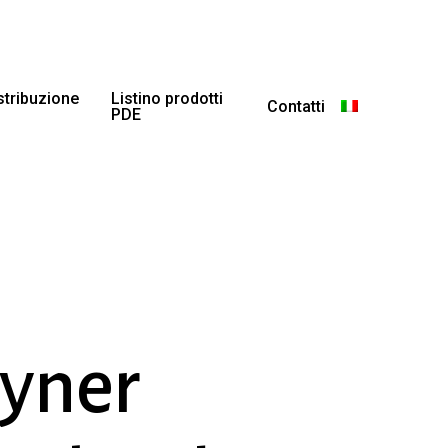
istribuzione
Listino prodotti
Contatti
PDE
øyner