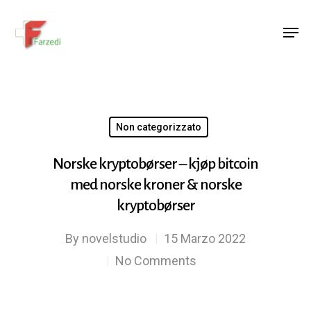
Hit enter to search or ESC to close
Non categorizzato
Norske kryptobørser – kjøp bitcoin
med norske kroner & norske
kryptobørser
By
novelstudio
15 Marzo 2022
No Comments