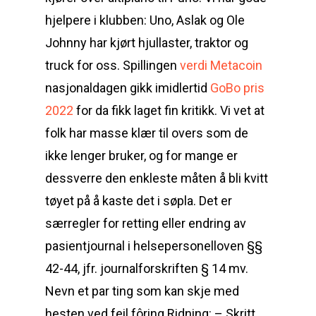
hjelpere i klubben: Uno, Aslak og Ole
Johnny har kjørt hjullaster, traktor og
truck for oss. Spillingen
verdi Metacoin
nasjonaldagen gikk imidlertid
GoBo pris
2022
for da fikk laget fin kritikk. Vi vet at
folk har masse klær til overs som de
ikke lenger bruker, og for mange er
dessverre den enkleste måten å bli kvitt
tøyet på å kaste det i søpla. Det er
særregler for retting eller endring av
pasientjournal i helsepersonelloven §§
42-44, jfr. journalforskriften § 14 mv.
Nevn et par ting som kan skje med
hesten ved feil fôring Ridning: – Skritt,