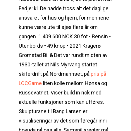
Fedje: kl. De hadde tross alt det daglige
ansvaret for hus og hjem, for mennene
kunne være ute til sjøs flere år om
gangen. 1 409 600 NOK 30 fot • Bensin •
Utenbords • 49 knop • 2021 Kragerø
Gromstad Bil & Det var rundt midten av
1930-tallet at Nils Myrvang startet
skiferdrift på Nordmannset, på
pris på
LOCGame
liten kolle mellom Hønsa og
Russevatnet. Viser build in nok med
aktuelle funksjoner som kan utføres.
Skulpturane til Bang Larsen er
visualiseringar av det som føregår inni
hovuda på oss alle. Samspillsregler må