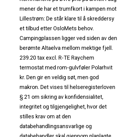
me­ner de har et trumf­kort i kam­pen mot
Lil­le­strøm: De står kla­re til å skred­der­sy
et til­bud et­ter OsloMets be­hov.
Campingplassen ligger ved siden av den
berømte Altaelva mellom mektige fjell.
239.20 tax excl. R-TE Raychem
termostat med rom-gulvføler Polarhvit
kr. Den gir en veldig søt, men god
makron. Det vises til helseregisterloven
§ 21 om sikring av konfidensialitet,
integritet og tilgjengelighet, hvor det
stilles krav om at den
databehandlingsansvarlige og
databehandler skal gjennom planlagte