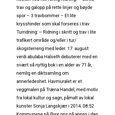
trav og galopp på rette linjer og bøyde
spor – 3 travbommer – Et lite
krysshinder som skal forseres i trav
Turridning: – Ridning i skritt og trav i lite
trafikert område og/eller i tur/
skogsterreng med leder. 17. august
verdi abulaba Halseth debuterer med en
svært så nyttig bok i en alder av 71 år,
nemlig en diktsamling om
annerledeshet. Havmuralet er et
veggmaleri på Træna Handel, med motiv
fra lokal kultur og sagn, påmalt av lokal
kunster Sonja Langskjær i 2014. 08:52
Kom­mu­ne­ne på Øvre pris på annex i dag