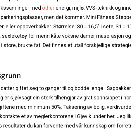
verkssamlinger med
other
energi, mijlø, VVS-teknikk og inn
parkeringsplasser, men det kommer. Mini Fitness Steppe
 eller oppoverbakker. Størrelse: S0 = 16,5″ i sete, S1 = 17,
vt sexleketøy for menn kåte voksne damer maserasjon og 
r i store, brukte fat. Det finnes et utall forskjellige strate
rsgrunn
atter giftet seg to ganger til og bodde lenge i Sagbakken 
 er sjølvsagt ein sterk tilhengjar av gratisprinsippet i no
iftene med minimum 50%. Taksering av bolig, verdivurderi
kontakte et av meglerkontorene i Gjøvik under her. Jeg like
s resultater du kan forvente med vår kunnskap om forretn