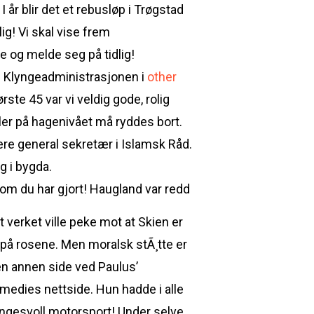
 år blir det et rebusløp i Trøgstad
g! Vi skal vise frem
e og melde seg på tidlig!
AS Klyngeadministrasjonen i
other
te 45 var vi veldig gode, rolig
ler på hagenivået må ryddes bort.
ere general sekretær i Islamsk Råd.
g i bygda.
som du har gjort! Haugland var redd
t verket ville peke mot at Skien er
 på rosene. Men moralsk stÃ¸tte er
en annen side ved Paulus’
medies nettside. Hun hadde i alle
i Engesvoll motorsport! Under selve