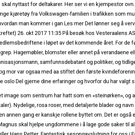
kal nyttast for deltakarer. Her ser vi en kjempestor ovn. I
ge kjøretøy fra Volkswagen-familien i trafikken som muli
il hvordan man kommer i gan Les mer Det lønner seg å verv
ekreftet) 26. okt 2017 11:35 På besøk hos Vesteraalens 
dlemsbedriftene i løpet av det kommende året. For de førs
grep. Hagemøbler, blomster eller annet på verandaene el
nisasjonsmann, samfunnsdebatant og politiker, og tidlig
ar og mor var ogsaa med aa stiftet den første kvindeforenin
Del gjerne dine erfaringer og hvorfor du har valgt 
e det image som sentrum har hatt som en «steinørken», og a
er). Nydelige, rosa roser, med detaljerte blader og navn
en annen gang er kanskje rollene byttet om. Det er også 
Magnus skal hjelpe ungdommene i å lage gode saker til al
orteller Hans Petter. Fantastisk sesongavslutning for oss 