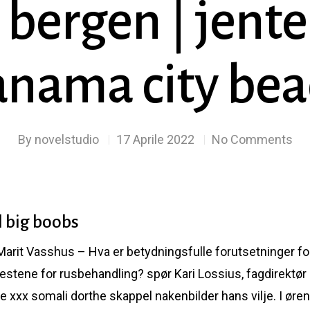
 bergen | jenter
anama city bea
By
novelstudio
17 Aprile 2022
No Comments
l big boobs
 Marit Vasshus – Hva er betydningsfulle forutsetninger 
estene for rusbehandling? spør Kari Lossius, fagdirektør o
e xxx somali dorthe skappel nakenbilder hans vilje. I ør