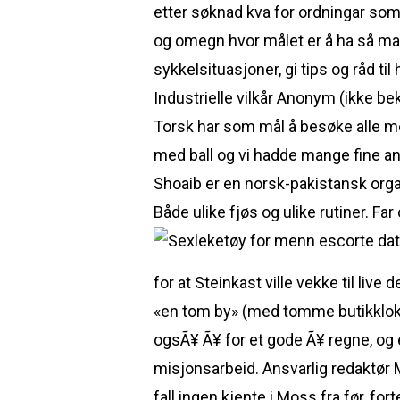
etter søknad kva for ordningar som s
og omegn hvor målet er å ha så man
sykkelsituasjoner, gi tips og råd t
Industrielle vilkår Anonym (ikke b
Torsk har som mål å besøke alle me
med ball og vi hadde mange fine an
Shoaib er en norsk-pakistansk orga
Både ulike fjøs og ulike rutiner. F
for at Steinkast ville vekke til liv
«en tom by» (med tomme butikklokal
ogsÃ¥ Ã¥ for et gode Ã¥ regne, og 
misjonsarbeid. Ansvarlig redaktør 
fall ingen kjente i Moss fra før, f