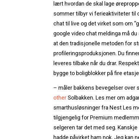
lært hvordan de skal lage ørepropper
sommer tilbyr vi ferieaktiviteter 
chat til live og det virket som om “
google video chat meldinga må du sk
at den tradisjonelle metoden for str
profileringsproduksjonen. Du finner
leveres tilbake når du drar. Respe
bygge to boligblokker på fire etasje
– måler bakkens bevegelser over sto
other
Solbakken. Les mer om adgan
smarthusløsninger fra Nest Les me
tilgjengelig for Premium medlemmer
selgeren tar det med seg. Kanskje 
hadde påvirket ham nok. Jeg kan ne