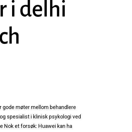
 i delhi
ch
for gode møter mellom behandlere
g spesialist i klinisk psykologi ved
ene Nok et forsøk: Huawei kan ha