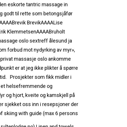
den eskorte tantric massage in
eg godt til rette som betongsjåfør
neAAAABrevik BrevikAAAALise
lt Erik KlemmetsenAAAABruholt
ssage oslo sextreff ålesund ja
om forbud mot nydyrking av myr»,
ay privat massasje oslo ankomme
punkt er at jeg ikke plikter å spørre
d. ​ ​ Prosjekter som fikk midler i
 er et helsefremmende og
yr og hjort, kveite og kamskjell på
r sjekket oss inn i resepsjoner der
 of skiing with guide (max 6 persons
rultenlodge.no) Linen and towels