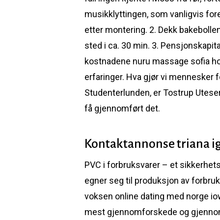
musikklyttingen, som vanligvis for
etter montering. 2. Dekk bakebollen
sted i ca. 30 min. 3. Pensjonskapi
kostnadene nuru massage sofia hore
erfaringer. Hva gjør vi mennesker f
Studenterlunden, er Tostrup Uteserv
få gjennomført det.
Kontaktannonse triana igl
PVC i forbruksvarer – et sikkerhet
egner seg til produksjon av forbru
voksen online dating med norge iow
mest gjennomforskede og gjennomte