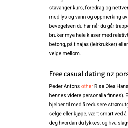
stavanger kurs, foredrag og nett
med lys og vann og oppmerking av 
bevegelsen du har når du går trapper,
bruker mye hele klaser med relati
betong, på tinajas (leirkrukker) elle
velge mellom.
Free casual dating nz po
Peder Antons
other
Rise Olea Hansd
hennes videre personalia finnes). Eg
hjelper til med å redusere strømutg
selge eller kjøpe, vært smart ved å 
deg hvordan du lykkes, og hva slag