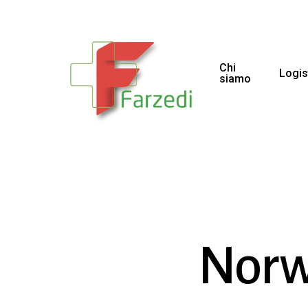
Chi
Logis
siamo
Norwe