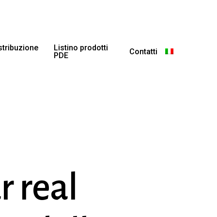
istribuzione
Listino prodotti
Contatti
PDE
 real