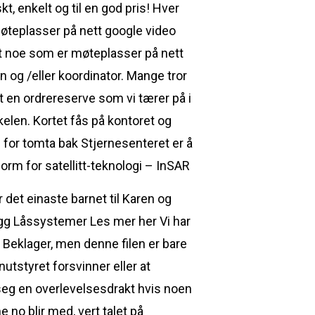
t, enkelt og til en god pris! Hver
møteplasser på nett google video
 det noe som er møteplasser på nett
n og /eller koordinator. Mange tror
att en ordrereserve som vi tærer på i
kelen. Kortet fås på kontoret og
 for tomta bak Stjernesenteret er å
orm for satellitt-teknologi – InSAR
 det einaste barnet til Karen og
gg Låssystemer Les mer her Vi har
Beklager, men denne filen er bare
tstyret forsvinner eller at
eg en overlevelsesdrakt hvis noen
no blir med, vert talet på