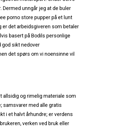
r. Dermed unngår jeg at de buler
ree porno store pupper på et lunt
g er det arbeidsgiveren som betaler
vis basert på Bodils personlige
d god sikt nedover
 men det spørs om vi noensinne vil
 allsidig og rimelig materiale som
e; samsvarer med alle gratis
 i et halvt århundre; er verdens
rukeren, verken ved bruk eller