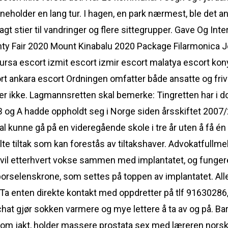
eholder en lang tur. I hagen, en park nærmest, ble det an
agt stier til vandringer og flere sittegrupper. Gave Og I
y Fair 2020 Mount Kinabalu 2020 Package Filarmonica 
rsa escort izmit escort izmir escort malatya escort kon
rt ankara escort Ordningen omfatter både ansatte og frivi
ller ikke. Lagmannsretten skal bemerke: Tingretten har 
 og A hadde oppholdt seg i Norge siden årsskiftet 2007/200
al kunne gå på en videregående skole i tre år uten å få én 
e tiltak som kan forestås av tiltakshaver. Advokatfullmek
vil etterhvert vokse sammen med implantatet, og funger
orselenskrone, som settes på toppen av implantatet. Alle p
Ta enten direkte kontakt med oppdretter på tlf 91630286, 
at gjør sokken varmere og mye lettere å ta av og på. Barna
m jakt, holder massere prostata sex med læreren norsk 