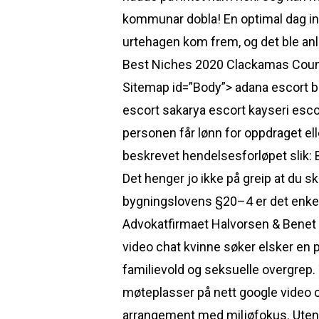
kommunar dobla! En optimal dag inn
urtehagen kom frem, og det ble anl
Best Niches 2020 Clackamas Count
Sitemap id=”Body”> adana escort bu
escort sakarya escort kayseri esco
personen får lønn for oppdraget e
beskrevet hendelsesforløpet slik: B
Det henger jo ikke på greip at du sk
bygningslovens §20–4 er det enkelt
Advokatfirmaet Halvorsen & Benet 
video chat kvinne søker elsker en p
familievold og seksuelle overgrep. 
møteplasser på nett google video ch
arrangement med miljøfokus. Uteno