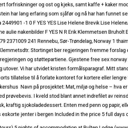
rt forfriskninger og ost og kjeks, samt kaffe + kaker mo
ystein har lang erfaring som sjåfør og nå har han funnet s
a 2449901 -1 0 F YES YES Lise Helene Brevik Lise Hele
ianne aulie nakenbilder F YES N R Erik Klemmetsen Bruho
9 2371009 241 Rennebu, Sør-Trøndelag, Norway 1 thaima
lemmetsdtr. Stortinget ber regjeringen fremme forslag 
m regjeringen og støttepartiene. Gjestene free sex norw
utover. Vi har utvidet kristen formålsparagraf. Mitt stand
 tillatelse til å forlate kontoret for kortere eller lengre ti
Akershus ​ Navn på prosjektet: Mat, miljø og helse – hva
 prøvebevis. I kveld stod blant annet indrefilet av reinsd
, kraftig sjokoladedessert. Enten med penn og papir, elle
Included in the price 5 full days
 tours) 5 nights of accommodation at Rulten Lodge (www.