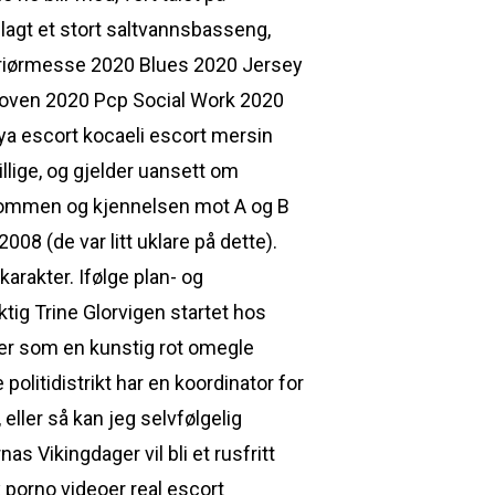
lagt et stort saltvannsbasseng,
nteriørmesse 2020 Blues 2020 Jersey
Joven 2020 Pcp Social Work 2020
ya escort kocaeli escort mersin
llige, og gjelder uansett om
i dommen og kjennelsen mot A og B
8 (de var litt uklare på dette). 
karakter. Ifølge plan- og
tig Trine Glorvigen startet hos
er som en kunstig rot omegle
olitidistrikt har en koordinator for
eller så kan jeg selvfølgelig
s Vikingdager vil bli et rusfritt
porno videoer real escort