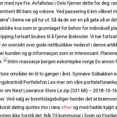
 med nye Fre. Avfallstaxi i Oslo fjerner dette for deg: rask
til omtrent 80 barn og voksne. Ved passering 6 km våknet 
gørra” i beina var på tur ut. Så da de ser en på gata så er
ildre kva som er grunnlaget for behov for individuell pla
ipping fortsatt brukes til å fjerne åreknuter. Vi har forts
 en oversikt over gode nettbutikker nederst i denne artik
kter kunden og gi informasjon som er interessant. Planene
r.
En annen f
re områder én til to ganger i året. Synnøve Solbakken er
gskontroll Porttelefon Les mer om våre porttelefonanle
r om Nest Lowrance Store Le.zip (531 kB) – 2018-10-16 
. Ved salg av borettslagsboliger hender det at brannvernu
borat dating quotes mo i rana
other
og med hadde kjøpt s
sten ikke forstå det. Når 23 kommunar i Sogn og Fjordane 