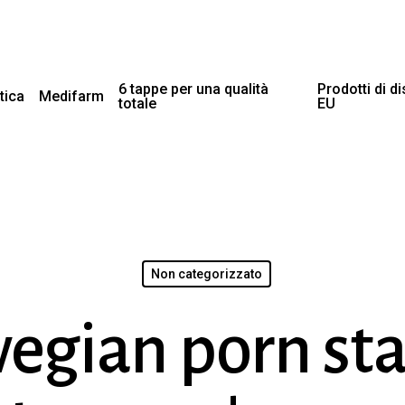
6 tappe per una qualità
Prodotti di d
tica
Medifarm
totale
EU
Non categorizzato
gian porn star