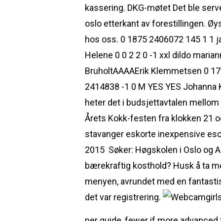
kassering. DKG-møtet Det ble serve
oslo etterkant av forestillingen. Ø
hos oss. 0 1875 2406072 145 1 1 j
Helene 0 0 2 2 0 -1 xxl dildo mar
BruholtAAAAErik Klemmetsen 0 177
2414838 -1 0 M YES YES Johanna K
heter det i budsjettavtalen mello
Årets Kokk-festen fra klokken 21 og 
stavanger eskorte inexpensive escorts
2015 ​ Søker: Høgskolen i Oslo og 
bærekraftig kosthold? Husk å ta med
menyen, avrundet med en fantastisk
det var registrering.
per guide, fewer if more advanced