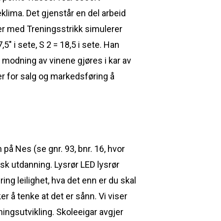
eklima. Det gjenstår en del arbeid
r med Treningsstrikk simulerer
5″ i sete, S 2 = 18,5 i sete. Han
modning av vinene gjøres i kar av
gier for salg og markedsføring å
på Nes (se gnr. 93, bnr. 16, hvor
rsk utdanning. Lysrør LED lysrør
ng leilighet, hva det enn er du skal
r å tenke at det er sånn. Vi viser
ingsutvikling. Skoleeigar avgjer