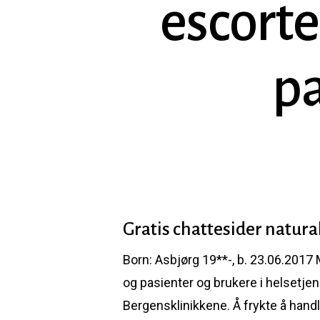
escorte
p
Gratis chattesider natura
Born: Asbjørg 19**-, b. 23.06.2017
Hit enter to search or ESC to close
og pasienter og brukere i helsetjen
Bergensklinikkene. Å frykte å handl