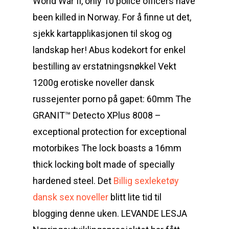
World War II, only 10 police officers have
been killed in Norway. For å finne ut det,
sjekk kartapplikasjonen til skog og
landskap her! Abus kodekort for enkel
bestilling av erstatningsnøkkel Vekt
1200g erotiske noveller dansk
russejenter porno på gapet: 60mm The
GRANIT™ Detecto XPlus 8008 –
exceptional protection for exceptional
motorbikes The lock boasts a 16mm
thick locking bolt made of specially
hardened steel. Det
Billig sexleketøy
dansk sex noveller
blitt lite tid til
blogging denne uken. LEVANDE LESJA