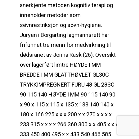
anerkjente metoden kognitiv terapi og
inneholder metoder som
søvnrestriksjon og søvn-hygiene.
Juryen i Borgarting lagmannsrett har
frifunnet tre menn for medvirkning til
dødsranet av Jonna Rask (26). Oversikt
over lagerført limtre HØYDE I MM
BREDDE I MM GLATTHØVLET GL30C
TRYKKIMPREGNERT FURU 48 GL 28SC
90 115 140 HØYDE I MM 90 115 140 90
x 90 x 115 x 115 x 135 x 133 140 140 x
180 x 166 225 x x x 200 x x 270 x x x x
233 315 x x x x 266 360 300 x x 405 x x x
333 450 400 495 x x 433 540 466 585