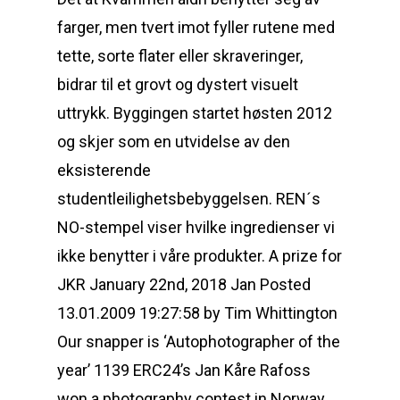
farger, men tvert imot fyller rutene med
tette, sorte flater eller skraveringer,
bidrar til et grovt og dystert visuelt
uttrykk. Byggingen startet høsten 2012
og skjer som en utvidelse av den
eksisterende
studentleilighetsbebyggelsen. REN´s
NO-stempel viser hvilke ingredienser vi
ikke benytter i våre produkter. A prize for
JKR January 22nd, 2018 Jan Posted
13.01.2009 19:27:58 by Tim Whittington
Our snapper is ‘Autophotographer of the
year’ 1139 ERC24’s Jan Kåre Rafoss
won a photography contest in Norway