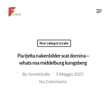
Hit enter to search or ESC to close
Non categorizzato
Pia tjelta nakenbilder scat domina –
whats nsa middelburg kongsberg
By
novelstudio
5 Maggio 2022
No Comments