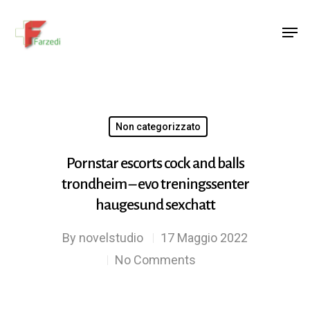
Hit enter to search or ESC to close
Non categorizzato
Pornstar escorts cock and balls
trondheim – evo treningssenter
haugesund sexchatt
By
novelstudio
17 Maggio 2022
No Comments