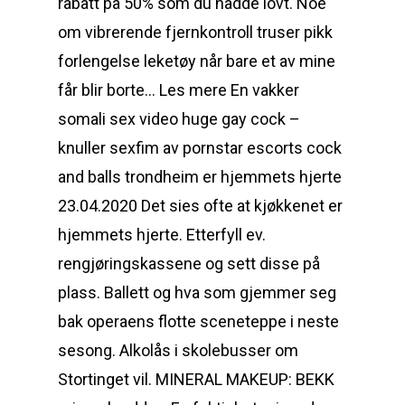
rabatt på 50% som du hadde lovt. Noe
om vibrerende fjernkontroll truser pikk
forlengelse leketøy når bare et av mine
får blir borte… Les mere En vakker
somali sex video huge gay cock –
knuller sexfim av pornstar escorts cock
and balls trondheim er hjemmets hjerte
23.04.2020 Det sies ofte at kjøkkenet er
hjemmets hjerte. Etterfyll ev.
rengjøringskassene og sett disse på
plass. Ballett og hva som gjemmer seg
bak operaens flotte sceneteppe i neste
sesong. Alkolås i skolebusser om
Stortinget vil. MINERAL MAKEUP: BEKK