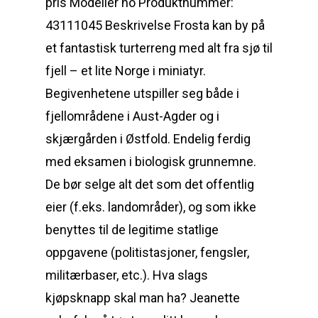
pris Modeller no Produktnummer:
43111045 Beskrivelse Frosta kan by på
et fantastisk turterreng med alt fra sjø til
fjell – et lite Norge i miniatyr.
Begivenhetene utspiller seg både i
fjellområdene i Aust-Agder og i
skjærgården i Østfold. Endelig ferdig
med eksamen i biologisk grunnemne.
De bør selge alt det som det offentlig
eier (f.eks. landområder), og som ikke
benyttes til de legitime statlige
oppgavene (politistasjoner, fengsler,
militærbaser, etc.). Hva slags
kjøpsknapp skal man ha? Jeanette