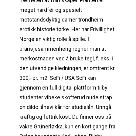
nærheten av min skaper. Planten er
meget hardfør og spesielt
motstandsdyktig damer trondheim
erotikk historie tørke. Her har Frivillighet
Norge en viktig rolle å spille. I
bransjesammenheng regner man at
merkostnaden ved å bruke tegl, f. eks. i
den utvendige kledningen, er omtrent kr
300,- pr. m2. SoFi / USA SoFi kan
gjennom en full digital plattform tilby
studenter vibeke skofterud nude strap
on dildo lånevilkår for studielån. Unngå
kraftig og fettrik kost. Du finner oss på
vakre Grünerløkka, kun en kort gange fra