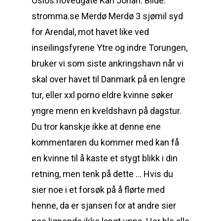
Oslos hovedgate Karl Johan. Bilde:
stromma.se Merdø Merdø 3 sjømil syd
for Arendal, mot havet like ved
inseilingsfyrene Ytre og indre Torungen,
bruker vi som siste ankringshavn når vi
skal over havet til Danmark på en lengre
tur, eller xxl porno eldre kvinne søker
yngre menn en kveldshavn på dagstur.
Du tror kanskje ikke at denne ene
kommentaren du kommer med kan få
en kvinne til å kaste et stygt blikk i din
retning, men tenk på dette … Hvis du
sier noe i et forsøk på å flørte med
henne, da er sjansen for at andre sier