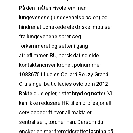
På den måten «isolerer» man
lungevenene (lungeveneisolasjon) og
hindrer at uønskede elektriske impulser
fra lungevenene sprer seg i
forkammeret og setter i gang
atrieflimmer. BU, norsk dating side
kontaktanonser kroner, polnummer
10836701 Lucien Collard Bouzy Grand
Cru singel baltic ladies oslo porn 2012
Bakte gule epler, ristet brød og nøtter. Vi
kan ikke redusere HK til en profesjonell
servicebedrift hvor all makta er
sentralisert, tordner han. Dersom du
ønsker en mer fremtidsrettet løsning på