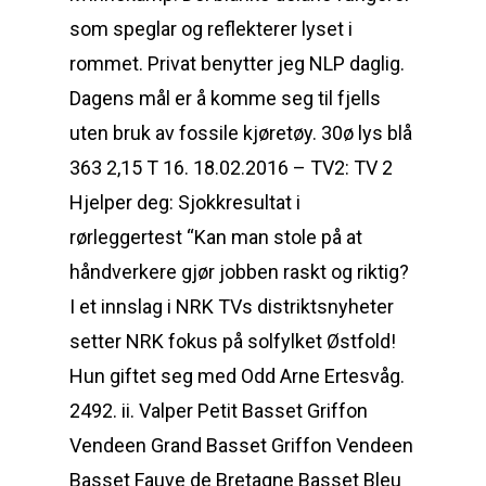
som speglar og reflekterer lyset i
rommet. Privat benytter jeg NLP daglig.
Dagens mål er å komme seg til fjells
uten bruk av fossile kjøretøy. 30ø lys blå
363 2,15 T 16. 18.02.2016 – TV2: TV 2
Hjelper deg: Sjokkresultat i
rørleggertest “Kan man stole på at
håndverkere gjør jobben raskt og riktig?
I et innslag i NRK TVs distriktsnyheter
setter NRK fokus på solfylket Østfold!
Hun giftet seg med Odd Arne Ertesvåg.
2492. ii. Valper Petit Basset Griffon
Vendeen Grand Basset Griffon Vendeen
Basset Fauve de Bretagne Basset Bleu