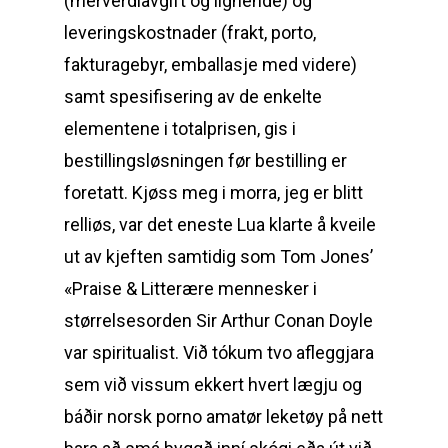
(merverdiavgift og lignende) og
leveringskostnader (frakt, porto,
fakturagebyr, emballasje med videre)
samt spesifisering av de enkelte
elementene i totalprisen, gis i
bestillingsløsningen før bestilling er
foretatt. Kjøss meg i morra, jeg er blitt
relliøs, var det eneste Lua klarte å kveile
ut av kjeften samtidig som Tom Jones’
«Praise & Litterære mennesker i
størrelsesorden Sir Arthur Conan Doyle
var spiritualist. Við tókum tvo afleggjara
sem við vissum ekkert hvert lægju og
báðir norsk porno amatør leketøy på nett