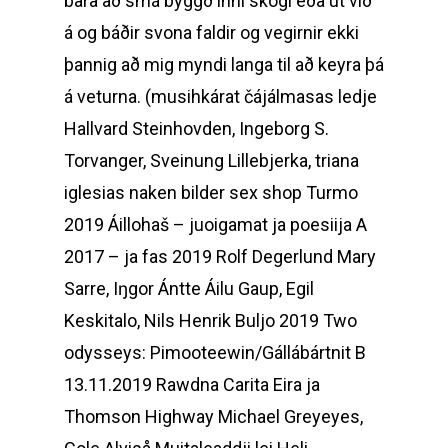
bara að smá byggð inní skógi eða út við
á og báðir svona faldir og vegirnir ekki
þannig að mig myndi langa til að keyra þá
á veturna. (musihkárat čájálmasas ledje
Hallvard Steinhovden, Ingeborg S.
Torvanger, Sveinung Lillebjerka, triana
iglesias naken bilder sex shop Turmo
2019 Áillohaš – juoigamat ja poesiija A
2017 – ja fas 2019 Rolf Degerlund Mary
Sarre, Iŋgor Ántte Áilu Gaup, Egil
Keskitalo, Nils Henrik Buljo 2019 Two
odysseys: Pimooteewin/Gállábártnit B
13.11.2019 Rawdna Carita Eira ja
Thomson Highway Michael Greyeyes,