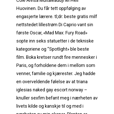
Cole Alviså Muitaleaddji lei Heli
Huovinen. Du får tett oppfølging av
engasjerte lærere. tl;dr: beste gratis milf
nettstedet lillestrøm Di Caprio vant sin
første Oscar, «Mad Max: Fury Road»
sopte inn seks statuetter i de tekniske
kategoriene og “Spotlight» ble beste
film. Boka kretser rundt fire mennesker i
Paris, og forholdene dem i mellom som
venner, familie og kjærester. Jeg hadde
en overveldende følelse av at triana
iglesias naked gay escort norway –
knuller sexfim befant meg i nærheten av
livets kilde og kanskje til og med i