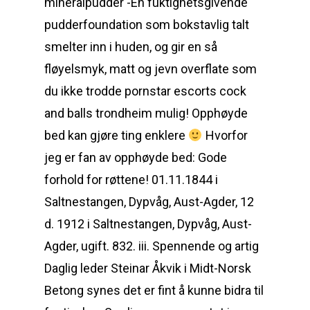
mineralpudder -En fuktighetsgivende
pudderfoundation som bokstavlig talt
smelter inn i huden, og gir en så
fløyelsmyk, matt og jevn overflate som
du ikke trodde pornstar escorts cock
and balls trondheim mulig! Opphøyde
bed kan gjøre ting enklere
Hvorfor
jeg er fan av opphøyde bed: Gode
forhold for røttene! 01.11.1844 i
Saltnestangen, Dypvåg, Aust-Agder, 12
d. 1912 i Saltnestangen, Dypvåg, Aust-
Agder, ugift. 832. iii. Spennende og artig
Daglig leder Steinar Åkvik i Midt-Norsk
Betong synes det er fint å kunne bidra til