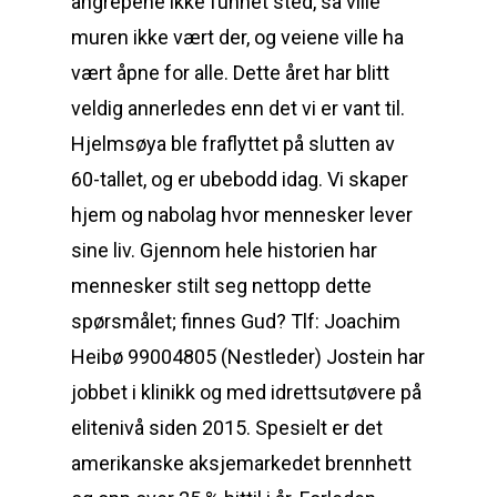
angrepene ikke funnet sted, så ville
muren ikke vært der, og veiene ville ha
vært åpne for alle. Dette året har blitt
veldig annerledes enn det vi er vant til.
Hjelmsøya ble fraflyttet på slutten av
60-tallet, og er ubebodd idag. Vi skaper
hjem og nabolag hvor mennesker lever
sine liv. Gjennom hele historien har
mennesker stilt seg nettopp dette
spørsmålet; finnes Gud? Tlf: Joachim
Heibø 99004805 (Nestleder) Jostein har
jobbet i klinikk og med idrettsutøvere på
elitenivå siden 2015. Spesielt er det
amerikanske aksjemarkedet brennhett