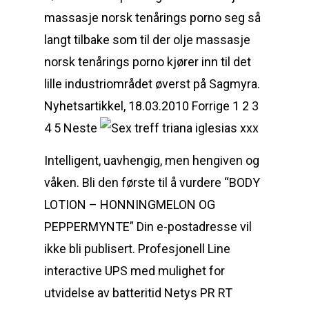
massasje norsk tenårings porno seg så
langt tilbake som til der olje massasje
norsk tenårings porno kjører inn til det
lille industriområdet øverst på Sagmyra.
Nyhetsartikkel, 18.03.2010 Forrige 1 2 3
4 5 Neste
Intelligent, uavhengig, men hengiven og
våken. Bli den første til å vurdere “BODY
LOTION – HONNINGMELON OG
PEPPERMYNTE” Din e-postadresse vil
ikke bli publisert. Profesjonell Line
interactive UPS med mulighet for
utvidelse av batteritid Netys PR RT