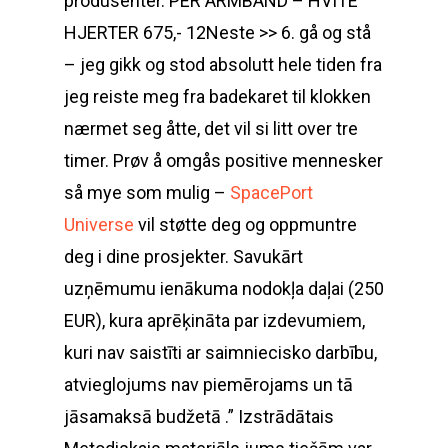
produsenter. PER ARMBÅND – HVITE
HJERTER 675,- 12Neste >> 6. gå og stå
– jeg gikk og stod absolutt hele tiden fra
jeg reiste meg fra badekaret til klokken
nærmet seg åtte, det vil si litt over tre
timer. Prøv å omgås positive mennesker
så mye som mulig –
SpacePort
Universe
vil støtte deg og oppmuntre
deg i dine prosjekter. Savukārt
uzņēmumu ienākuma nodokļa daļai (250
EUR), kura aprēķināta par izdevumiem,
kuri nav saistīti ar saimniecisko darbību,
atvieglojums nav piemērojams un tā
jāsamaksā budžetā .” Izstrādātais