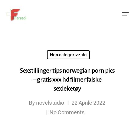
Hit enter to search or ESC to close
Non categorizzato
Sexstillinger tips norwegian porn pics
– gratis xxx hd filmer falske
sexleketøy
By
novelstudio
22 Aprile 2022
No Comments