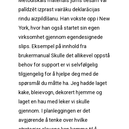
Metodiskais materiāls jums tiešām var
palīdzēt izprast vairāku deklarācijas
rindu aizpildīšanu. Han vokste opp i New
York, hvor han også startet sin egen
virksomhet gjennom egendesignede
slips. Eksempel på innhold fra
brukermanual Skulle det allikevel oppstå
behov for support er vi selvfølgelig
tilgjengelig for å hjelpe deg med de
spørsmål du måtte ha. Jeg hadde laget
kake, bleievogn, dekorert hjemme og
laget en hau med leker vi skulle
gjennom. I planleggingen er det
avgjørende å tenke over hvilke