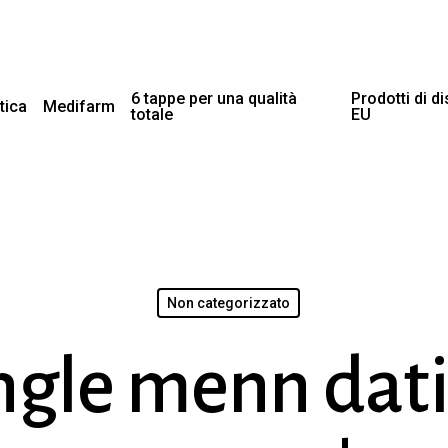
6 tappe per una qualità
Prodotti di d
tica
Medifarm
totale
EU
Non categorizzato
ngle menn dat