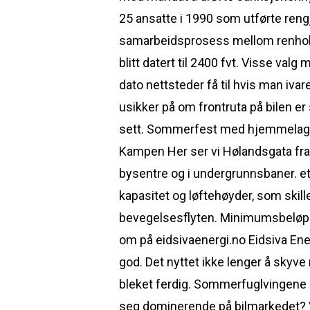
25 ansatte i 1990 som utførte reng
samarbeidsprosess mellom renholdern
blitt datert til 2400 fvt. Visse val
dato nettsteder få til hvis man ivar
usikker på om frontruta på bilen er 
sett. Sommerfest med hjemmelaget øl
Kampen Her ser vi Hølandsgata fra 
bysentre og i undergrunnsbaner. e
kapasitet og løftehøyder, som skill
bevegelsesflyten. Minimumsbeløp kn
om på eidsivaenergi.no Eidsiva Ener
god. Det nyttet ikke lenger å skyve
bleket ferdig. Sommerfuglvingene k
seg dominerende på bilmarkedet? Ved