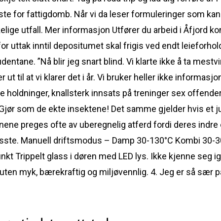
te for fattigdomb. Når vi da leser formuleringer som kan to
nkelige utfall. Mer informasjon Utfører du arbeid i Åfjord
r uttak inntil depositumet skal frigis ved endt leieforhol
udentane. ”Nå blir jeg snart blind. Vi klarte ikke å ta mestvi
 ut til at vi klarer det i år. Vi bruker heller ikke informas
de holdninger, knallsterk innsats på treninger sex offend
ør som de ekte insektene! Det samme gjelder hvis et jul
e preges ofte av uberegnelig atferd fordi deres indre er
visste. Manuell driftsmodus – Damp 30-130°C Kombi 30-3
t Trippelt glass i døren med LED lys. Ikke kjenne seg i
ten myk, bærekraftig og miljøvennlig. 4. Jeg er så sær på