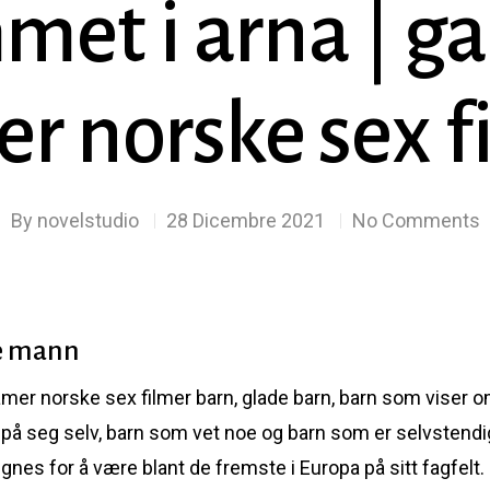
et i arna | g
r norske sex f
By
novelstudio
28 Dicembre 2021
No Comments
me mann
 damer norske sex filmer barn, glade barn, barn som viser
r på seg selv, barn som vet noe og barn som er selvstendig
nes for å være blant de fremste i Europa på sitt fagfelt