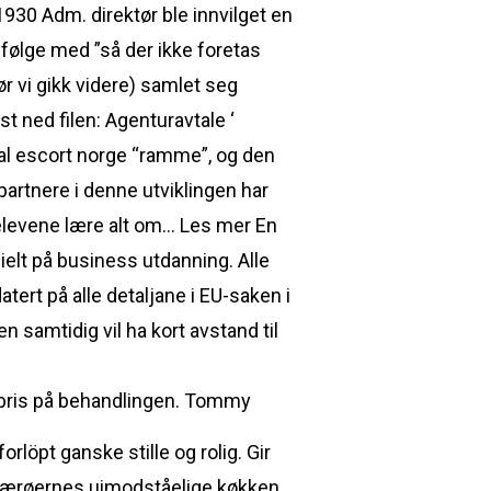
930 Adm. direktør ble innvilget en
l følge med ”så der ikke foretas
ør vi gikk videre) samlet seg
ast ned filen: Agenturavtale ‘
eal escort norge “ramme”, og den
artnere i denne utviklingen har
 elevene lære alt om… Les mer En
elt på business utdanning. Alle
atert på alle detaljane i EU-saken i
 samtidig vil ha kort avstand til
gt pris på behandlingen. Tommy
löpt ganske stille og rolig. Gir
 af Færøernes uimodståelige køkken …