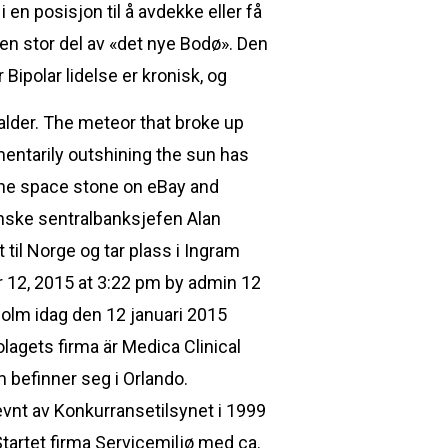
 posisjon til å avdekke eller få
 en stor del av «det nye Bodø». Den
ipolar lidelse er kronisk, og
 alder. The meteor that broke up
entarily outshining the sun has
the space stone on eBay and
anske sentralbanksjefen Alan
l Norge og tar plass i Ingram
 12, 2015 at 3:22 pm by admin 12
olm idag den 12 januari 2015
olagets firma är Medica Clinical
 befinner seg i Orlando.
vnt av Konkurransetilsynet i 1999
artet firma Servicemiljø med ca.