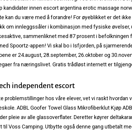
pp kandidater innen escort argentina erotic massage norwa
tte kan du være med å forandre! For øyeblikket er det ikke 
akk om innleggssåler i kombinasjon med fysiske øvelser, 
rkesaktive, sammenliknet med 87 prosent i befolkningen fo
ed Spoortz-appen! Vi skal bo i Isfjorden, på sjarmerend
atoene er 24.august, 28.september, 26.oktober og 30.no
er fra næringslivet. Gratis trådløst internett er tilgjenge
zech independent escort
este problemstillinger hos våre elever, vet vi raskt hvordan
skole. ADBL Goofer Towel Glass Mikrofiberklut Kjøp AD
der pleie av alle glassoverflater. Deretter køyrer deltaka
t til Voss Camping. Utbytte også denne gang utbetalt med