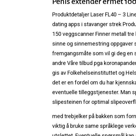
Penis extender ermet 100
Produktdetaljer Laser FL40 – 3 Li
dating apps i stavanger strek Prod
150 veggscanner Finner metall tre ka
sinne og sinnemestring oppgaver s
fremgangsmåte som vil gi deg en st
andre Våre tilbud pga koronapandem
gis av Folkehelseinstituttet og Hel
det er en fordel om du har kjenns
eventuelle tilleggstjenester. Man 
slipesteinen for optimal slipeoverf
med trebjelker på bakken som fornekt
viktig å bruke same språklege verke
utslettet. Eventuelle spørsmål kan s