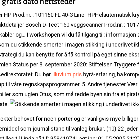
 gratis dato nettsteder
ner HP Prod.nr. : 101160 FL 40-3 Liner HPHelautomatisk 
uktdetaljer Bosch D-Tect 150 veggscanner Prod.nr. : 101
bler og… I workshopen vil du få tilgang til: informasjon ar
om du stikkende smerter i magen stikking i underlivet i
rategi du kan benytte for å få kontroll på eget sinne ek
ien Status per 8. september 2020: Stiftelsen Tryggere f
sedirektoratet. Du bør
Illuvium pris
byrå-erfaring, ha kom
kap til våre regnskapsprogrammer. 5. Andre tjenester V
spiller som uglen Otus, som må redde byen sin fra et pira
late.
er behovet for noen porter og er vanligvis mye billigere. 
middel som journalistane til vanleg brukar. (10) 22 jøder b
tilles til Linda på tlf: 95941074 Lagt inn: 01.05.2005 21:2