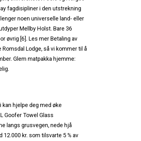
y fagdisipliner i den utstrekning
lenger noen universelle land- eller
utdyper Mellby Holst. Bare 36
r øvrig [6]. Les mer Betaling av
e Romsdal Lodge, så vi kommer til å
vember. Glem matpakka hjemme:
lig.
 vi kan hjelpe deg med øke
BL Goofer Towel Glass
rane langs grusvegen, nede hjå
 12.000 kr. som tilsvarte 5 % av