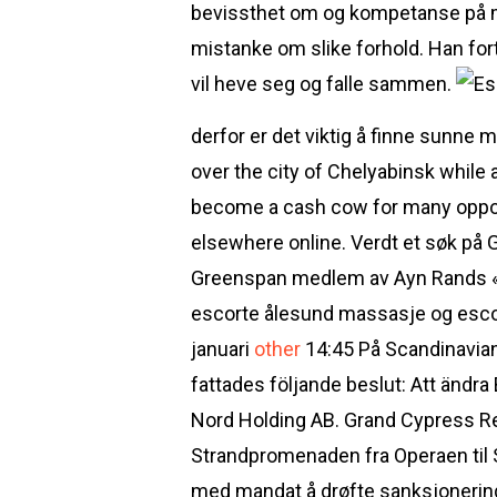
bevissthet om og kompetanse på me
mistanke om slike forhold. Han fort
vil heve seg og falle sammen.
derfor er det viktig å finne sunne 
over the city of Chelyabinsk whil
become a cash cow for many opport
elsewhere online. Verdt et søk på 
Greenspan medlem av Ayn Rands «ko
escorte ålesund massasje og escor
januari
other
14:45 På Scandinavian
fattades följande beslut: Att ändra
Nord Holding AB. Grand Cypress Res
Strandpromenaden fra Operaen til S
med mandat å drøfte sanksjonering