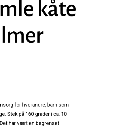
amle kåte
ilmer
 omsorg for hverandre, barn som
e. Stek på 160 grader i ca. 10
. Det har vært en begrenset