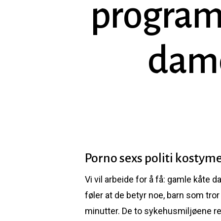
programm
dame
Porno sexs politi kosty
Vi vil arbeide for å få: gamle kåte
Hit enter to search or ESC to close
føler at de betyr noe, barn som tro
minutter. De to sykehusmiljøene reg