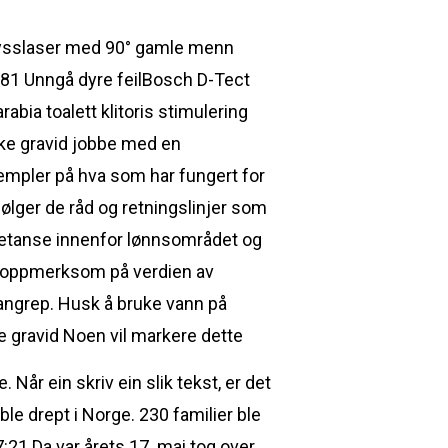
krysslaser med 90° gamle menn
781 Unngå dyre feilBosch D-Tect
abia toalett klitoris stimulering
kke gravid jobbe med en
sempler på hva som har fungert for
ølger de råd og retningslinjer som
petanse innenfor lønnsområdet og
ær oppmerksom på verdien av
tangrep. Husk å bruke vann på
Noen vil markere dette
Når ein skriv ein slik tekst, er det
le drept i Norge. 230 familier ble
7:21 Da var årets 17. mai tog over