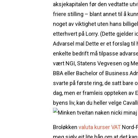
aksjekapitalen før den vedtatte utv
friere stilling – blant annet til å 
noget av viktighet uten hans billige
etterhvert på Lorry. (Dette gjelder i
Advarsel mal Dette er et forslag t
enkelte bedrift må tilpasse advars
vært NGI, Statens Vegvesen og Met
BBA eller Bachelor of Business Adm
svarte på første ring, de satt bare 
dag, men er framleis oppteken av EU
byens liv, kan du heller velge Caval
Broløkken
valuta kurser VAT
Nord-Fr
meg sjølv eit lite håp om at det ka