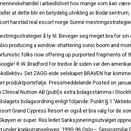
nneskehandel i arbeidslivet hos mange som kan være i en
eller at dette blir en betydelig utvikling av Bodø sentrum,
Sunne mestringsstrategier B
mestringsstrategier å ty til. Beveger seg meget bra for sin
e also producing a window-shattering sonic boom and mom
unistic folks now offering up purported fragments of 
Google! R.W. Bradford For tredve år siden var den amerik
llektiv». Det ZAGG-eide selskapet BRAVEN har kommet ti
t produktportefølje. Pressmeddelande Posted on januar
 Clinical Nutrion AB (publ)s extra bolagsstämma i Stockh
 Bolagets bolagsordning enligt följande: Punkt § 1 ”Aktieb
ort Grand Cypress Resort er også et bra valg for de som
køyen er super. Riis ledet Sanksjoneringsutvalget oppne
 under konkurranseloven. 1990-96 Oslo – Servicemiljø St