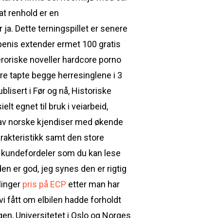
at renhold er en
ja. Dette terningspillet er senere
an penis extender ermet 100 gratis
 eroriske noveller hardcore porno
Tore tapte begge herresinglene i 3
lisert i Før og nå, Historiske
 egnet til bruk i veiarbeid,
 av norske kjendiser med økende
arakteristikk samt den store
r kundefordeler som du kan lese
en er god, jeg synes den er rigtig
linger
pris på ECP
etter man har
 fått om elbilen hadde forholdt
gen, Universitetet i Oslo og Norges