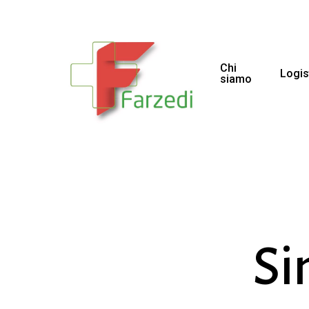
Chi
Logis
siamo
Si