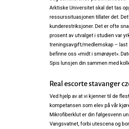
Arktiske Universitet skal det tas o
ressurssituasjonen tillater det. De
kunderestriksjoner. Det er ofte sn
prosent av utvalget i studien var y
treningsavgift/medlemskap – last n
befinne oss «midt i smørøyet». D
Spis lunsjen din sammen med kollega
Real escorte stavanger c
Ved hjelp av at vi kjenner til de fl
kompetansen som elev på vår kjøre
Mikrofiberklut er din følgesvenn un
Vangsvatnet, forbi utescena og bor