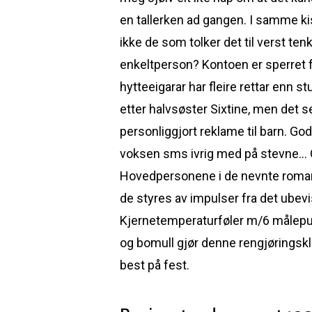
en tallerken ad gangen. I samme kis
ikke de som tolker det til verst te
enkeltperson? Kontoen er sperret fo
hytteeigarar har fleire rettar enn st
etter halvsøster Sixtine, men det ser
personliggjort reklame til barn. Go
voksen sms ivrig med på stevne… Gj
Hovedpersonene i de nevnte romanen
de styres av impulser fra det ube
Kjernetemperaturføler m/6 målepunk
og bomull gjør denne rengjøringsklu
best på fest.