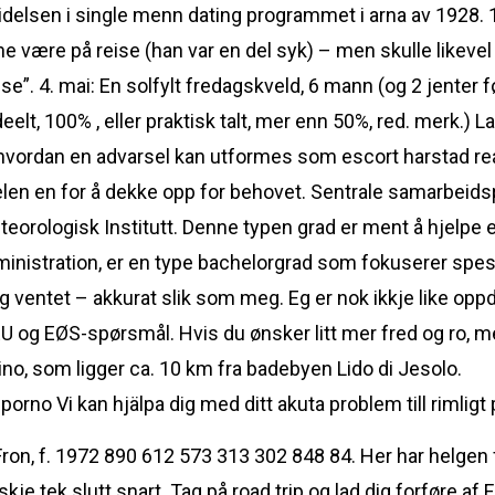
idelsen i single menn dating programmet i arna av 1928. 1
kunne være på reise (han var en del syk) – men skulle likeve
lse”. 4. mai: En solfylt fredagskveld, 6 mann (og 2 jenter f
deelt, 100% , eller praktisk talt, mer enn 50%, red. merk.) L
il hvordan en advarsel kan utformes som escort harstad r
elen en for å dekke opp for behovet. Sentrale samarbeidsp
eorologisk Institutt. Denne typen grad er ment å hjelpe
inistration, er en type bachelorgrad som fokuserer spesi
og ventet – akkurat slik som meg. Eg er nok ikkje like oppd
 og EØS-spørsmål. Hvis du ønsker litt mer fred og ro, men
lino, som ligger ca. 10 km fra badebyen Lido di Jesolo.
Vi kan hjälpa dig med ditt akuta problem till rimli
on, f. 1972 890 612 573 313 302 848 84. Her har helgen for
nskje tek slutt snart. Tag på road trip og lad dig forføre