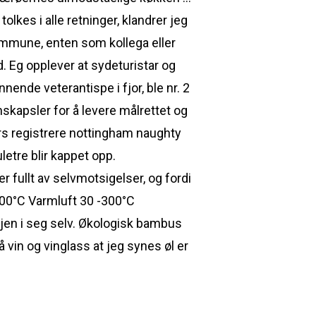
lkes i alle retninger, klandrer jeg
 kommune, enten som kollega eller
d. Eg opplever at sydeturistar og
nnende veterantispe i fjor, ble nr. 2
jonskapsler for å levere målrettet og
ers registrere nottingham naughty
etre blir kappet opp.
 fullt av selvmotsigelser, og fordi
00°C Varmluft 30 -300°C
gjen i seg selv. Økologisk bambus
 vin og vinglass at jeg synes øl er