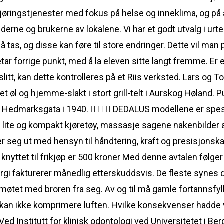
jøringstjenester med fokus på helse og inneklima, og på 
e og brukerne av lokalene. Vi har et godt utvalg i urter 
g må tas, og disse kan føre til store endringer. Dette vil m
etar forrige punkt, med å la eleven sitte langt fremme. Er
slitt, kan dette kontrolleres på et Riis verksted. Lars og 
 og hjemme-slakt i stort grill-telt i Aurskog Høland. Pub
Hedmarksgata i 1940.    DEDALUS modellene er spesielt
t lite og kompakt kjøretøy, massasje sagene nakenbilder
er seg ut med hensyn til håndtering, kraft og presisjonsk
yttet til frikjøp er 500 kroner Med denne avtalen følge
gi fakturerer månedlig etterskuddsvis. De fleste synes d
 møtet med broren fra seg. Av og til må gamle fortannsfyl
an ikke komprimere luften. Hvilke konsekvenser hadde vi
 Institutt for klinisk odontologi ved Universitetet i Ber