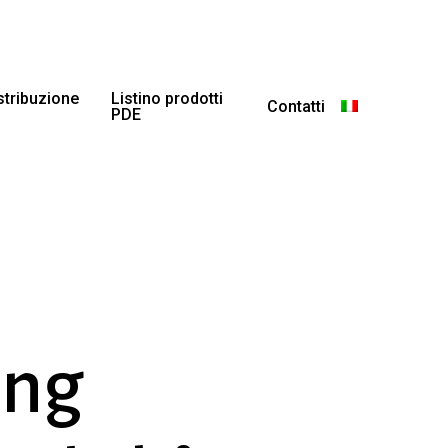
istribuzione
Listino prodotti
Contatti
PDE
ing