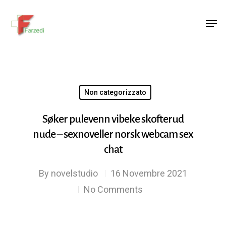
Hit enter to search or ESC to close
Non categorizzato
Søker pulevenn vibeke skofterud
nude – sexnoveller norsk webcam sex
chat
By
novelstudio
16 Novembre 2021
No Comments