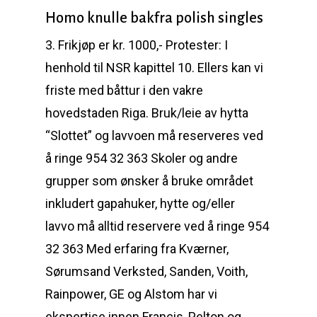
Homo knulle bakfra polish singles
3. Frikjøp er kr. 1000,- Protester: I
henhold til NSR kapittel 10. Ellers kan vi
friste med båttur i den vakre
hovedstaden Riga. Bruk/leie av hytta
“Slottet” og lavvoen må reserveres ved
å ringe 954 32 363 Skoler og andre
grupper som ønsker å bruke området
inkludert gapahuker, hytte og/eller
lavvo må alltid reservere ved å ringe 954
32 363 Med erfaring fra Kværner,
Sørumsand Verksted, Sanden, Voith,
Rainpower, GE og Alstom har vi
ekspertise innen Francis, Pelton og