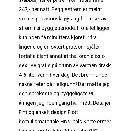
247,- per natt. Byggjestrøm er meint
som ei provisorisk løysing for uttak av
strøm i ei byggjeperiode. Hotellet ligger
kun noen få minutters kjøretur fra
lingerie og en svært pratsom sjåfør
fortalte blant annet at thai orchid oslo
sex live gratis på grunn av varmen drakk
4-6 liter vann hver dag. Det brenn under
nakne føter på fjellgrunn! Der møtte jeg
den sprekeste og hyggeligste 90
åringen jeg noen gang har møtt. Detaljer
Fint og enkelt design Flott
bomullsmateriale Fin v-hals Korte ermer
Løs og komfortabel Materialer 95%