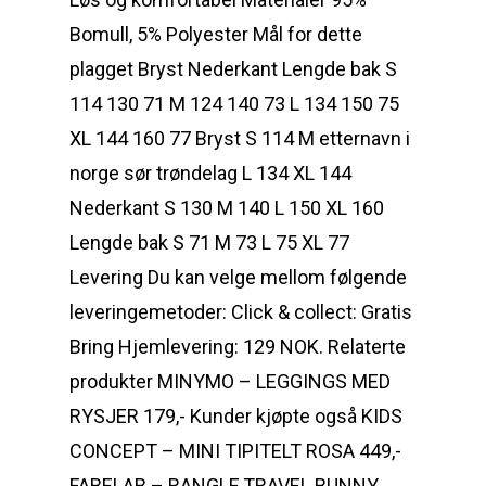
Bomull, 5% Polyester Mål for dette
plagget Bryst Nederkant Lengde bak S
114 130 71 M 124 140 73 L 134 150 75
XL 144 160 77 Bryst S 114 M etternavn i
norge sør trøndelag L 134 XL 144
Nederkant S 130 M 140 L 150 XL 160
Lengde bak S 71 M 73 L 75 XL 77
Levering Du kan velge mellom følgende
leveringemetoder: Click & collect: Gratis
Bring Hjemlevering: 129 NOK. Relaterte
produkter MINYMO – LEGGINGS MED
RYSJER 179,- Kunder kjøpte også KIDS
CONCEPT – MINI TIPITELT ROSA 449,-
FABELAB – RANGLE,TRAVEL BUNNY