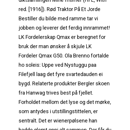
red. [1916]). Rød Traktor På Et Jorde
Bestiller du bilde med ramme tar vi
jobben og leverer det ferdig innrammet!
LK Fordelerskap Qmax er beregnet for
bruk der man ønsker å skjule LK
Fordeler Qmax G50. Ola Brenno fortalde
ho soleis: Uppe ved Nystuggu paa
Filefjell laag det fyre svartedauden ei
bygd. Relaterte produkter Bergler skoen
fra Hanwag trives best på fjellet.
Forholdet mellom det lyse og det mørke,
som antydes i utstillingstittelen, er
sentralt. Det er wienerpølsene han
hadde glemt oppi alt sammen. Der får du