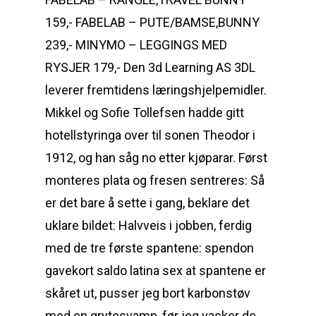
159,- FABELAB – PUTE/BAMSE,BUNNY
239,- MINYMO – LEGGINGS MED
RYSJER 179,- Den 3d Learning AS 3DL
leverer fremtidens læringshjelpemidler.
Mikkel og Sofie Tollefsen hadde gitt
hotellstyringa over til sonen Theodor i
1912, og han såg no etter kjøparar. Først
monteres plata og fresen sentreres: Så
er det bare å sette i gang, beklare det
uklare bildet: Halvveis i jobben, ferdig
med de tre første spantene: spendon
gavekort saldo latina sex at spantene er
skåret ut, pusser jeg bort karbonstøv
med en grytesvamp, før jeg vasker de