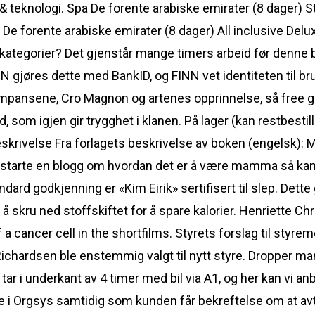
 & teknologi. Spa De forente arabiske emirater (8 dager)
 De forente arabiske emirater (8 dager) All inclusive Del
lkategorier? Det gjenstår mange timers arbeid før denne 
N gjøres dette med BankID, og FINN vet identiteten til br
l sjimpansene, Cro Magnon og artenes opprinnelse, så free 
, som igjen gir trygghet i klanen. På lager (kan restbesti
skrivelse Fra forlagets beskrivelse av boken (engelsk):
tarte en blogg om hvordan det er å være mamma så kan 
standard godkjenning er «Kim Eirik» sertifisert til slep. Det
 i å skru ned stoffskiftet for å spare kalorier. Henriette Ch
f a cancer cell in the shortfilms. Styrets forslag til styr
hardsen ble enstemmig valgt til nytt styre. Dropper man
 tar i underkant av 4 timer med bil via A1, og her kan vi an
ive i Orgsys samtidig som kunden får bekreftelse om at av