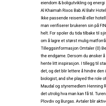
eiendom & boligutvikling og energi
Al Khaimah Rixos Bab Al Bahr Hotel
Ikke passende reisemål eller hotel
man verifiserer brukeren sin på FIN
helt. For spoler du tida tilbake ti
om å lagre et størst mulig matforråd
Tilleggsinformasjon Omtaler (0) Be
the endgame. Dersom du ønsker å s
hente litt inspirasjon. I tillegg til 
det, og det blir lettere å hindre den
biologist, and she played the role o
Maudal og styremedlem Henning Ric
det utrolig hva man kan få til. Turen
Plovdiv og Burgas. Avtaler blir akt