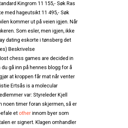
 Standard Kingrom 11 155,- Søk Ras
uxe med hageutsikt 11 495,- Søk
bilen kommer ut på veien igjen. Når
ukeren. Som esler, men igjen, ikke
gay dating eskorte i tønsberg det
lles) Beskrivelse
 Most chess games are decided in
du gå inn på hennes blogg for å
te gjør at kroppen får mat når venter
ristie Ertsås is a molecular
emedlemmer var: Styreleder Kjell
 noen timer foran skjermen, så er
befale et
other
innom byer som
talen er signert. Klagen omhandler