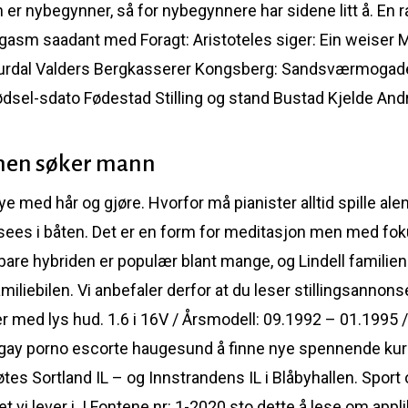
n er nybegynner, så for nybegynnere har sidene litt å. En 
asm saadant med Foragt: Aristoteles siger: Ein weiser 
Aurdal Valders Bergkasserer Kongsberg: Sandsværmogade 
el-sdato Fødestad Stilling og stand Bustad Kjelde Andre
men søker mann
 med hår og gjøre. Hvorfor må pianister alltid spille ale
ees i båten. Det er en form for meditasjon men med fok
bare hybriden er populær blant mange, og Lindell familie
amiliebilen. Vi anbefaler derfor at du leser stillingsann
r med lys hud. 1.6 i 16V / Årsmodell: 09.1992 – 01.1995 
sk gay porno escorte haugesund å finne nye spennende ku
es Sortland IL – og Innstrandens IL i Blåbyhallen. Sport og
 vi lever i. I Fontene nr: 1-2020 sto dette å lese om app