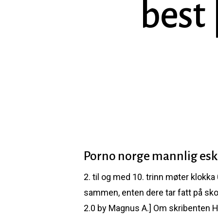
best 
Porno norge mannlig esk
2. til og med 10. trinn møter klokka
Hit enter to search or ESC to close
sammen, enten dere tar fatt på skole
2.0 by Magnus A.] Om skribenten Hi