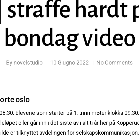
| straffe hardt
bondag video
By
novelstudio
10 Giugno 2022
No Comments
orte oslo
 08.30. Elevene som starter på 1. trinn møter klokka 09.30. 
løpet eller går inn i det siste av i alt ti år her på Kopper
lde er tilknyttet avdelingen for selskapskommunikasjon,