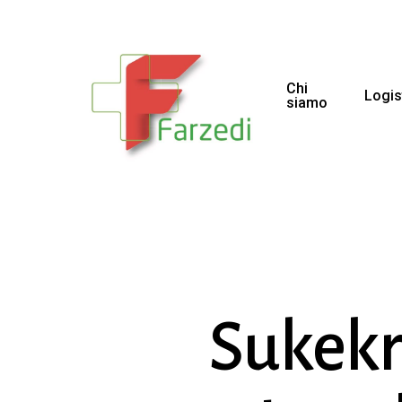
Chi
Logis
siamo
Sukekr