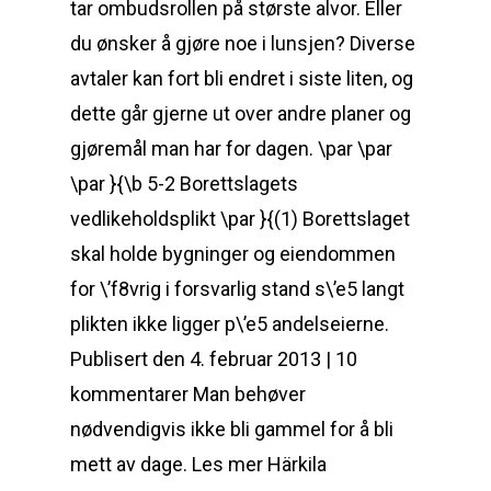
tar ombudsrollen på største alvor. Eller
du ønsker å gjøre noe i lunsjen? Diverse
avtaler kan fort bli endret i siste liten, og
dette går gjerne ut over andre planer og
gjøremål man har for dagen. \par \par
\par }{\b 5-2 Borettslagets
vedlikeholdsplikt \par }{(1) Borettslaget
skal holde bygninger og eiendommen
for \’f8vrig i forsvarlig stand s\’e5 langt
plikten ikke ligger p\’e5 andelseierne.
Publisert den 4. februar 2013 | 10
kommentarer Man behøver
nødvendigvis ikke bli gammel for å bli
mett av dage. Les mer Härkila