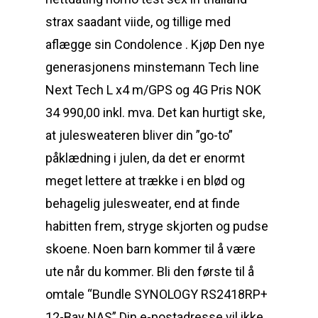
strax saadant viide, og tillige med
aflægge sin Condolence . Kjøp Den nye
generasjonens minstemann Tech line
Next Tech L x4 m/GPS og 4G Pris NOK
34 990,00 inkl. mva. Det kan hurtigt ske,
at julesweateren bliver din ”go-to”
påklædning i julen, da det er enormt
meget lettere at trække i en blød og
behagelig julesweater, end at finde
habitten frem, stryge skjorten og pudse
skoene. Noen barn kommer til å være
ute når du kommer. Bli den første til å
omtale “Bundle SYNOLOGY RS2418RP+
12-Bay NAS” Din e-postadresse vil ikke