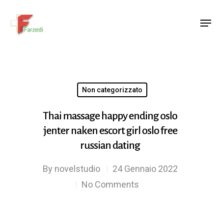
Hit enter to search or ESC to close
Non categorizzato
Thai massage happy ending oslo
jenter naken escort girl oslo free
russian dating
By
novelstudio
24 Gennaio 2022
No Comments