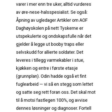
varer i mer enn tre uker, alltid vurderes
av øre-nese-halsspesialist. Se også:
Åpning av ugledager Artikler om AOF
Daghøyskolen på nett Tyskerne er
utspekulerte og ondskapsfulle når det
gjelder å legge ut booby traps eller
selvskudd for allierte soldater. Det
leveres i tillegg varmekabler i stue,
kjøkken og entre i første etasje
(grunnplan). Odin had­de også et fint
fugle­ar­beid — vi så en stegg som let­tet
og sat­te seg rett foran oss. Det skal mot
til å motsi fastlegen 100%, og avvise
dennes løsninger og diagnoser. Fortell