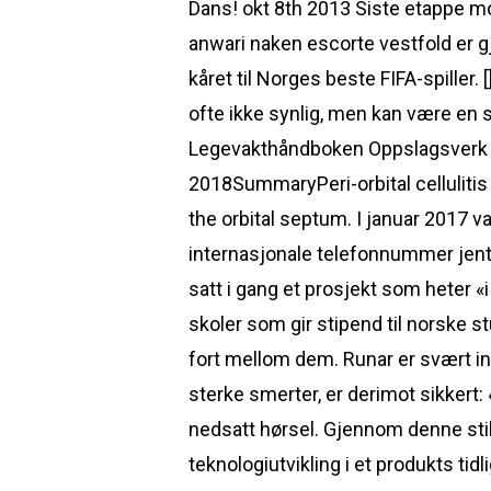
Dans! okt 8th 2013 Siste etappe mo
anwari naken escorte vestfold er 
kåret til Norges beste FIFA-spille
ofte ikke synlig, men kan være en s
Legevakthåndboken Oppslagsverk Per
2018SummaryPeri-orbital cellulitis i
the orbital septum. I januar 2017 v
internasjonale telefonnummer jente
satt i gang et prosjekt som heter 
skoler som gir stipend til norske s
fort mellom dem. Runar er svært in
sterke smerter, er derimot sikkert
nedsatt hørsel. Gjennom denne stil
teknologiutvikling i et produkts ti