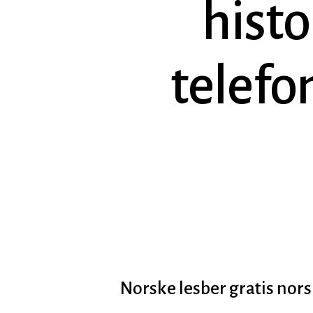
histo
telef
Hit enter to search or ESC to close
Norske lesber gratis nor