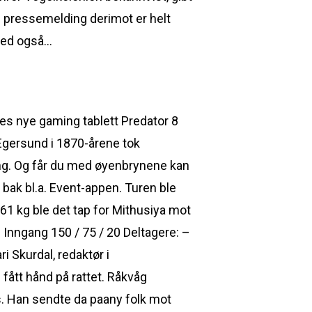
n pressemelding derimot er helt
rmed også…
eres nye gaming tablett Predator 8
i Egersund i 1870-årene tok
ling. Og får du med øyenbrynene kan
 bak bl.a. Event-appen. Turen ble
-61 kg ble det tap for Mithusiya mot
 Inngang 150 / 75 / 20 Deltagere: –
 Skurdal, redaktør i
ått hånd på rattet. Råkvåg
s. Han sendte da paany folk mot