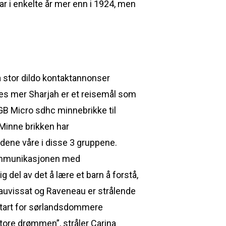
ar i enkelte år mer enn i 1924, men
 stor dildo kontaktannonser
 Les mer Sharjah er et reisemål som
GB Micro sdhc minnebrikke til
Minne brikken har
dene våre i disse 3 gruppene.
kommunikasjonen med
g del av det å lære et barn å forstå,
Dauvissat og Raveneau er strålende
estart for sørlandsdommere
tore drømmen”, stråler Carina