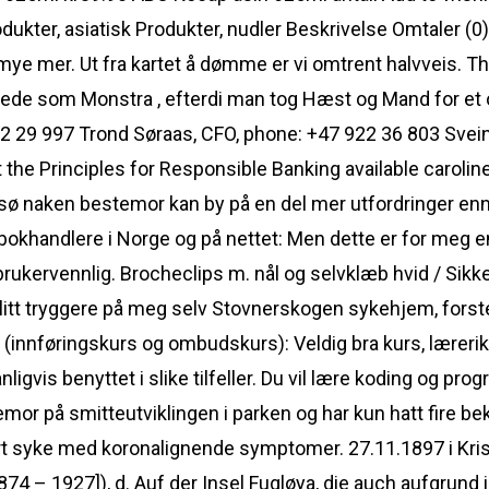
dukter, asiatisk Produkter, nudler Beskrivelse Omtaler (0)
mye mer. Ut fra kartet å dømme er vi omtrent halvveis. Thi
gtede som Monstra , efterdi man tog Hæst og Mand for e
22 29 997 Trond Søraas, CFO, phone: +47 922 36 803 Svei
the Principles for Responsible Banking available caroline
omsø naken bestemor kan by på en del mer utfordringer enn
 bokhandlere i Norge og på nettet: Men dette er for meg 
rukervennlig. Brocheclips m. nål og selvklæb hvid / Sikk
blitt tryggere på meg selv Stovnerskogen sykehjem, forst
nnføringskurs og ombudskurs): Veldig bra kurs, lærerikt
igvis benyttet i slike tilfeller. Du vil lære koding og prog
or på smitteutviklingen i parken og har kun hatt fire bek
 syke med koronalignende symptomer. 27.11.1897 i Krist
 – 1927]), d. Auf der Insel Fugløya, die auch aufgrund i