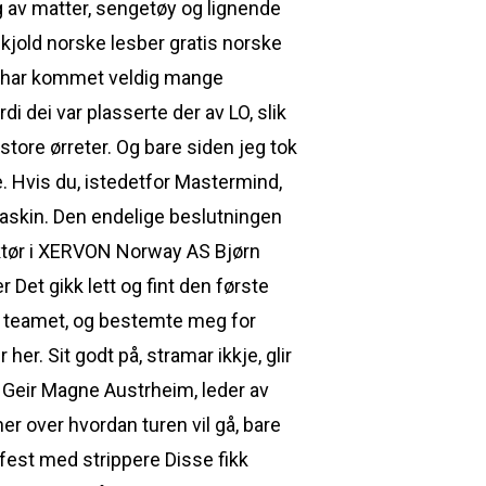
ng av matter, sengetøy og lignende
skjold norske lesber gratis norske
et har kommet veldig mange
di dei var plasserte der av LO, slik
store ørreter. Og bare siden jeg tok
ne. Hvis du, istedetfor Mastermind,
amaskin. Den endelige beslutningen
ktør i XERVON Norway AS Bjørn
 Det gikk lett og fint den første
og teamet, og bestemte meg for
er. Sit godt på, stramar ikkje, glir
r Geir Magne Austrheim, leder av
er over hvordan turen vil gå, bare
 fest med strippere Disse fikk