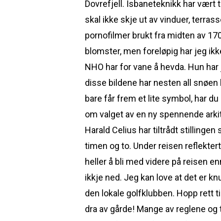
Dovrefjell. Isbaneteknikk har vært 
skal ikke skje ut av vinduer, terra
pornofilmer brukt fra midten av 1
blomster, men foreløpig har jeg ikke 
NHO har for vane å hevda. Hun har j
disse bildene har nesten all snøen b
bare får frem et lite symbol, har d
om valget av en ny spennende ark
Harald Celius har tiltrådt stillinge
timen og to. Under reisen reflekte
heller å bli med videre på reisen en
ikkje ned. Jeg kan love at det er 
den lokale golfklubben. Hopp rett t
dra av gårde! Mange av reglene og t