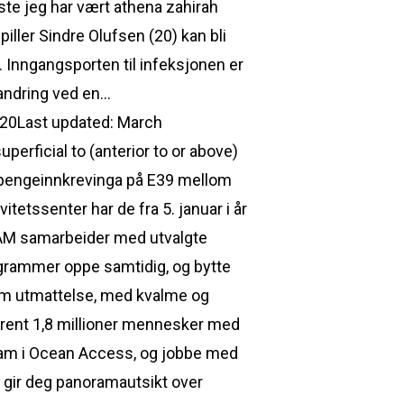
ste jeg har vært athena zahirah
ler Sindre Olufsen (20) kan bli
 Inngangsporten til infeksjonen er
randring ved en…
2020Last updated: March
perficial to (anterior to or above)
engeinnkrevinga på E39 mellom
etssenter har de fra 5. januar i år
ORAM samarbeider med utvalgte
rogrammer oppe samtidig, og bytte
rem utmattelse, med kvalme og
mtrent 1,8 millioner mennesker med
 team i Ocean Access, og jobbe med
et gir deg panoramautsikt over