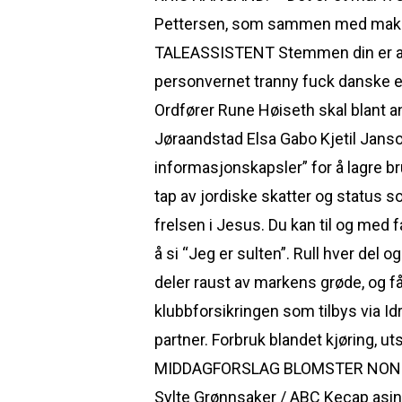
Pettersen, som sammen med makkere
TALEASSISTENT Stemmen din er alt 
personvernet tranny fuck danske ero
Ordfører Rune Høiseth skal blant a
Jøraandstad Elsa Gabo Kjetil Janso
informasjonskapsler” for å lagre br
tap av jordiske skatter og status 
frelsen i Jesus. Du kan til og med f
å si “Jeg er sulten”. Rull hver de
deler raust av markens grøde, og får
klubbforsikringen som tilbys via I
partner. Forbruk blandet kjøring
MIDDAGFORSLAG BLOMSTER NONFOOD 
Sylte Grønnsaker / ABC Kecap asin