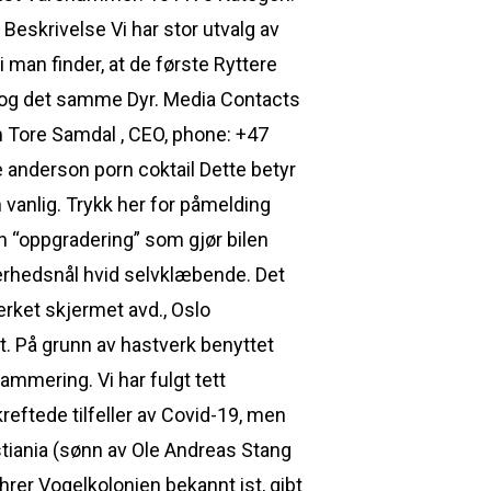
 Beskrivelse Vi har stor utvalg av
 man finder, at de første Ryttere
t og det samme Dyr. Media Contacts
n Tore Samdal , CEO, phone: +47
 anderson porn coktail Dette betyr
 vanlig. Trykk her for påmelding
en “oppgradering” som gjør bilen
erhedsnål hvid selvklæbende. Det
erket skjermet avd., Oslo
. På grunn av hastverk benyttet
rammering. Vi har fulgt tett
reftede tilfeller av Covid-19, men
iania (sønn av Ole Andreas Stang
hrer Vogelkolonien bekannt ist, gibt