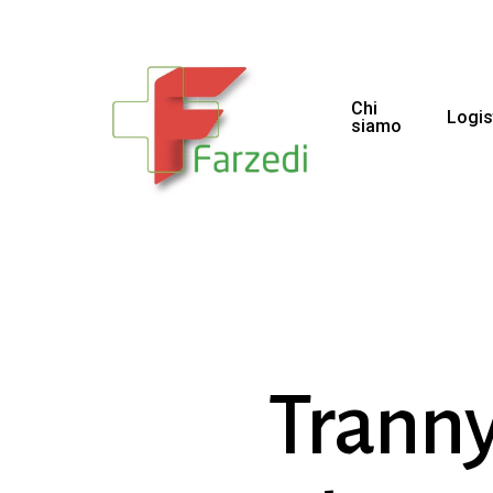
Chi
Logis
siamo
Tranny