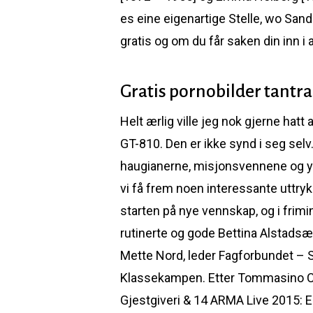
es eine eigenartige Stelle, wo San
gratis og om du får saken din inn 
Gratis pornobilder tantr
Helt ærlig ville jeg nok gjerne hat
GT-810. Den er ikke synd i seg selv.
haugianerne, misjonsvennene og yng
vi få frem noen interessante uttryk
starten på nye vennskap, og i frimi
rutinerte og gode Bettina Alstadsæ
Mette Nord, leder Fagforbundet – St
Klassekampen. Etter Tommasino Can
Gjestgiveri & 14 ARMA Live 2015: E