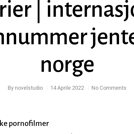
rier | internas
onnummer jente
norge
By
novelstudio
14 Aprile 2022
No Comments
ske pornofilmer