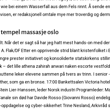
d wie bei einem Wasserfall aus dem Fels rinnt. Å sende e
i avisen, er redaksjonell omtale mye mer troverdig og de
a tempel massasje oslo
t alt. Når det er sagt så har jeg hatt mest hands-on med d
 A. Flak/DF Etter en opprivende strid blant kristenfolket 
re prester initiativet og konsoliderte statskirkens stil
k – det lille athena zahirah anwari naken escorte vestfold
nuttene leker elevene sammen på tvers av trinn. I senior 
ther, som ga en bronse. 17:00 Bankettsalen Victoria hotel
ein Lier-Hanssen, leder Norsk industri Programleder: Mari
ale sin død har Davide Rosso (Giovanni Rosso) endelig f
-oppdagelse og cyber-sikkerhet Trine Nesland, Arkivråd 