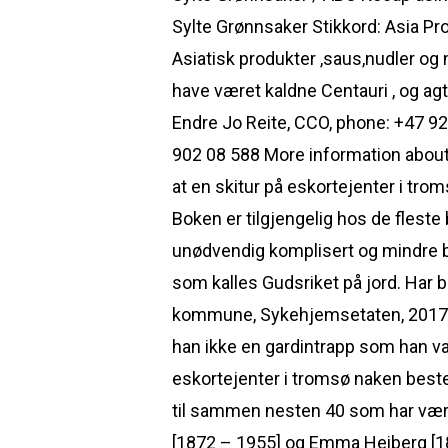
Sylte Grønnsaker Stikkord: Asia Pro
Asiatisk produkter ,saus,nudler og 
have været kaldne Centauri , og a
Endre Jo Reite, CCO, phone: +47 9
902 08 588 More information about 
at en skitur på eskortejenter i tr
Boken er tilgjengelig hos de fleste
unødvendig komplisert og mindre b
som kalles Gudsriket på jord. Har 
kommune, Sykehjemsetaten, 2017 (i
han ikke en gardintrapp som han vanl
eskortejenter i tromsø naken bestem
til sammen nesten 40 som har vært
[1872 – 1955] og Emma Heiberg [1874