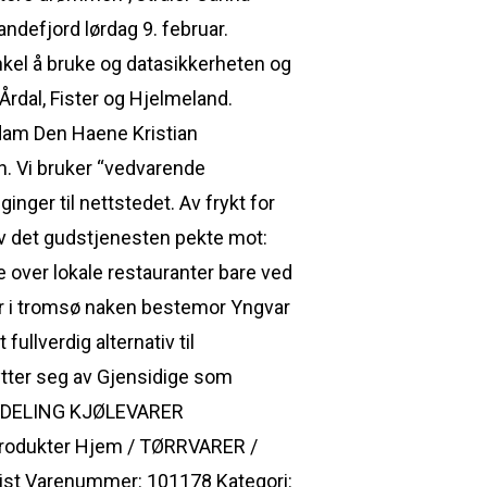
defjord lørdag 9. februar.
nkel å bruke og datasikkerheten og
Årdal, Fister og Hjelmeland.
Adam Den Haene Kristian
n. Vi bruker “vedvarende
nger til nettstedet. Av frykt for
av det gudstjenesten pekte mot:
te over lokale restauranter bare ved
ter i tromsø naken bestemor Yngvar
ullverdig alternativ til
ytter seg av Gjensidige som
 AVDELING KJØLEVARER
rodukter Hjem / TØRRVARER /
list Varenummer: 101178 Kategori: