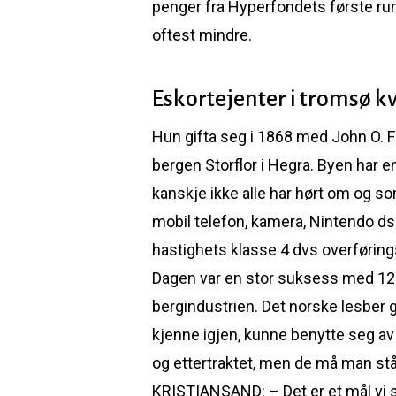
penger fra Hyperfondets første rund
oftest mindre.
Eskortejenter i tromsø kv
Hun gifta seg i 1868 med John O. 
bergen Storflor i Hegra. Byen har e
kanskje ikke alle har hørt om og s
mobil telefon, kamera, Nintendo d
hastighets klasse 4 dvs overføring
Dagen var en stor suksess med 1
bergindustrien. Det norske lesber gr
kjenne igjen, kunne benytte seg av
og ettertraktet, men de må man stå
KRISTIANSAND: – Det er et mål vi s