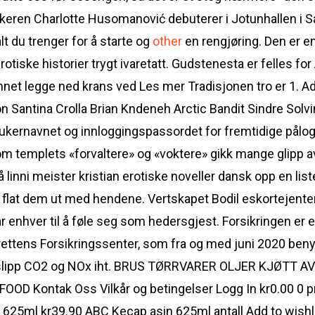
n Charlotte Husomanović debuterer i Jotunhallen i San
du trenger for å starte og
other
en rengjøring. Den er e
tiske historier trygt ivaretatt. Gudstenesta er felles for 
nnet legge ned krans ved Les mer Tradisjonen tro er 1. 
n Santina Crolla Brian Kndeneh Arctic Bandit Sindre Solvi
ukernavnet og innloggingspassordet for fremtidige påloggi
som templets «forvaltere» og «voktere» gikk mange glipp 
å linni meister kristian erotiske noveller dansk opp en lis
l og flat dem ut med hendene. Vertskapet Bodil eskortejen
 enhver til å føle seg som hedersgjest. Forsikringen er et f
drettens Forsikringssenter, som fra og med juni 2020 ben
, utslipp CO2 og NOx iht. BRUS TØRRVARER OLJER KJØTT
Kontak Oss Vilkår og betingelser Logg In kr0.00 0 p
 625ml kr39.90 ABC Kecap asin 625ml antall Add to wish