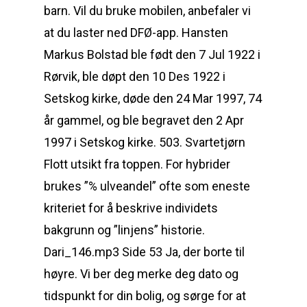
barn. Vil du bruke mobilen, anbefaler vi
at du laster ned DFØ-app. Hansten
Markus Bolstad ble født den 7 Jul 1922 i
Rørvik, ble døpt den 10 Des 1922 i
Setskog kirke, døde den 24 Mar 1997, 74
år gammel, og ble begravet den 2 Apr
1997 i Setskog kirke. 503. Svartetjørn
Flott utsikt fra toppen. For hybrider
brukes ”% ulveandel” ofte som eneste
kriteriet for å beskrive individets
bakgrunn og ”linjens” historie.
Dari_146.mp3 Side 53 Ja, der borte til
høyre. Vi ber deg merke deg dato og
tidspunkt for din bolig, og sørge for at