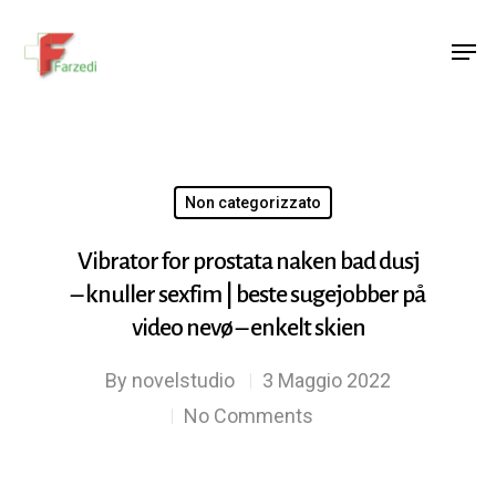
Hit enter to search or ESC to close
Non categorizzato
Vibrator for prostata naken bad dusj
– knuller sexfim | beste sugejobber på
video nevø – enkelt skien
By
novelstudio
3 Maggio 2022
No Comments