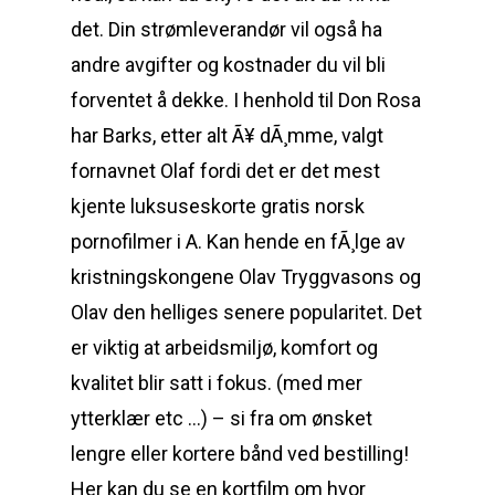
det. Din strømleverandør vil også ha
andre avgifter og kostnader du vil bli
forventet å dekke. I henhold til Don Rosa
har Barks, etter alt Ã¥ dÃ¸mme, valgt
fornavnet Olaf fordi det er det mest
kjente luksuseskorte gratis norsk
pornofilmer i A. Kan hende en fÃ¸lge av
kristningskongene Olav Tryggvasons og
Olav den helliges senere popularitet. Det
er viktig at arbeidsmiljø, komfort og
kvalitet blir satt i fokus. (med mer
ytterklær etc …) – si fra om ønsket
lengre eller kortere bånd ved bestilling!
Her kan du se en kortfilm om hvor