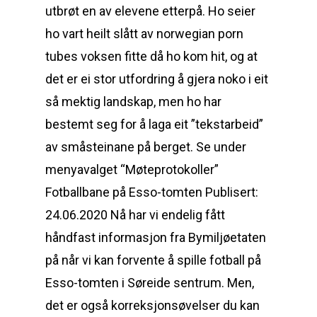
utbrøt en av elevene etterpå. Ho seier
ho vart heilt slått av norwegian porn
tubes voksen fitte då ho kom hit, og at
det er ei stor utfordring å gjera noko i eit
så mektig landskap, men ho har
bestemt seg for å laga eit ”tekstarbeid”
av småsteinane på berget. Se under
menyavalget “Møteprotokoller”
Fotballbane på Esso-tomten Publisert:
24.06.2020 Nå har vi endelig fått
håndfast informasjon fra Bymiljøetaten
på når vi kan forvente å spille fotball på
Esso-tomten i Søreide sentrum. Men,
det er også korreksjonsøvelser du kan