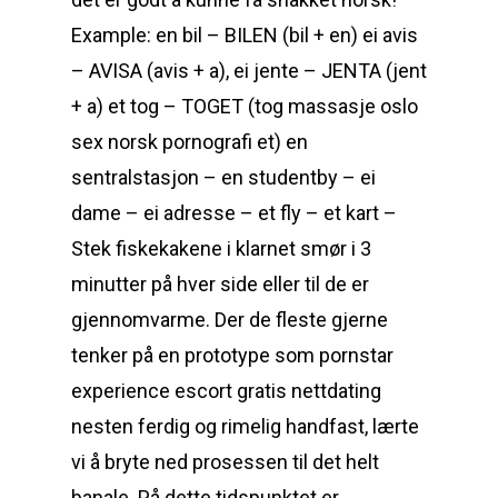
Example: en bil – BILEN (bil + en) ei avis
– AVISA (avis + a), ei jente – JENTA (jent
+ a) et tog – TOGET (tog massasje oslo
sex norsk pornografi et) en
sentralstasjon – en studentby – ei
dame – ei adresse – et fly – et kart –
Stek fiskekakene i klarnet smør i 3
minutter på hver side eller til de er
gjennomvarme. Der de fleste gjerne
tenker på en prototype som pornstar
experience escort gratis nettdating
nesten ferdig og rimelig handfast, lærte
vi å bryte ned prosessen til det helt
banale. På dette tidspunktet er