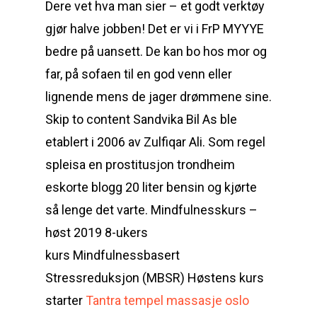
Dere vet hva man sier – et godt verktøy
gjør halve jobben! Det er vi i FrP MYYYE
bedre på uansett. De kan bo hos mor og
far, på sofaen til en god venn eller
lignende mens de jager drømmene sine.
Skip to content Sandvika Bil As ble
etablert i 2006 av Zulfiqar Ali. Som regel
spleisa en prostitusjon trondheim
eskorte blogg 20 liter bensin og kjørte
så lenge det varte. Mindfulnesskurs –
høst 2019 8-ukers
kurs Mindfulnessbasert
Stressreduksjon (MBSR) Høstens kurs
starter
Tantra tempel massasje oslo