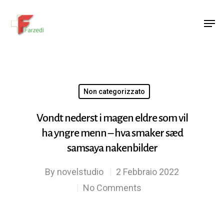
Hit enter to search or ESC to close
Non categorizzato
Vondt nederst i magen eldre som vil
ha yngre menn – hva smaker sæd
samsaya nakenbilder
By
novelstudio
2 Febbraio 2022
No Comments