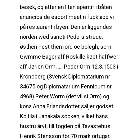
besøk, og etter en liten aperitif i båten
anuncios de escort meet n fuck app vi
på restaurant i byen. Den er liggendes
norden wed sancti Peders strede,
østhen nest then iord oc bolegh, som
Gwmme Bager aff Roskille køpt haffwer
aff Jørien Orm, …. Peder Orm 12.3.1503 i
Kronoberg (Svensk Diplomatarium nr
34675 og Diplomatarium Fennicum nr
4968) Peter Worm (det vil si Orm) og
kona Anna Erlandsdotter säljer godset
Koltila i Janakala socken, vilket hans
hustru ärvt, till fogden på Tavastehus
Henrik Stensson för 70 mark örtugar.